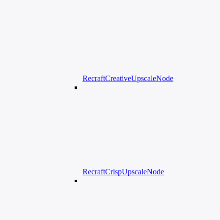
RecraftCreativeUpscaleNode
RecraftCrispUpscaleNode