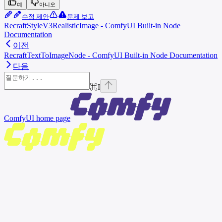
예
아니오
수정 제안
문제 보고
RecraftStyleV3RealisticImage - ComfyUI Built-in Node
Documentation
이전
RecraftTextToImageNode - ComfyUI Built-in Node Documentation
다음
⌘
I
ComfyUI
home page