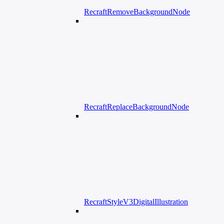
RecraftRemoveBackgroundNode
RecraftReplaceBackgroundNode
RecraftStyleV3DigitalIllustration