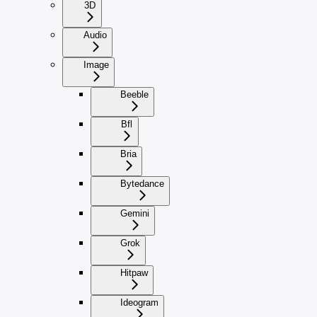
3D
Audio
Image
Beeble
Bfl
Bria
Bytedance
Gemini
Grok
Hitpaw
Ideogram