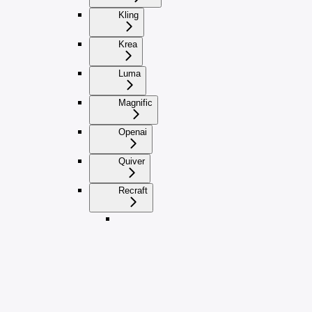
Kling
Krea
Luma
Magnific
Openai
Quiver
Recraft