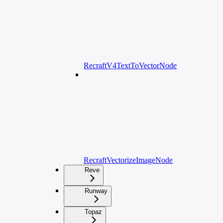
RecraftV4TextToVectorNode
RecraftVectorizeImageNode
Reve
Runway
Topaz