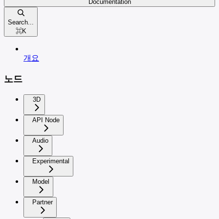
Documentation
Search...
⌘
K
개요
노드
3D
API Node
Audio
Experimental
Model
Partner