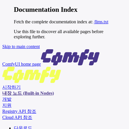
Documentation Index
Fetch the complete documentation index at:
/llms.txt
Use this file to discover all available pages before
exploring further.
Skip to main content
ComfyUI
home page
시작하기
내장 노드 (Built-in Nodes)
개발
지원
Registry API 참조
Cloud API 참조
다운로드