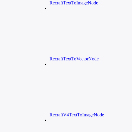
RecraftTextToImageNode
RecraftTextToVectorNode
RecraftV4TextToImageNode