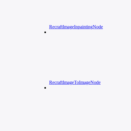
RecraftImageInpaintingNode
RecraftImageToImageNode