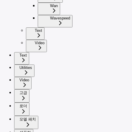
Wan
Wavespeed
Text
Video
Text
Utilities
Video
고급
로더
모델 패치