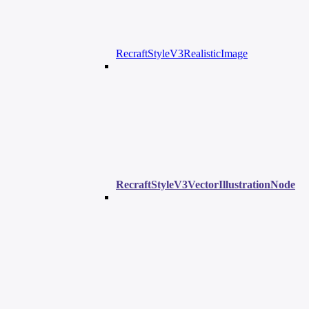
RecraftStyleV3RealisticImage
RecraftStyleV3VectorIllustrationNode