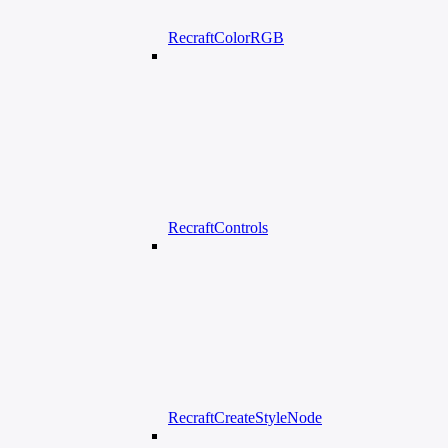
RecraftColorRGB
RecraftControls
RecraftCreateStyleNode