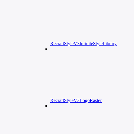
RecraftStyleV3InfiniteStyleLibrary
RecraftStyleV3LogoRaster