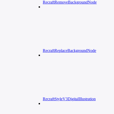
RecraftRemoveBackgroundNode
RecraftReplaceBackgroundNode
RecraftStyleV3DigitalIllustration