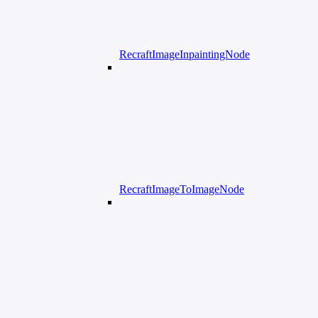
RecraftImageInpaintingNode
RecraftImageToImageNode