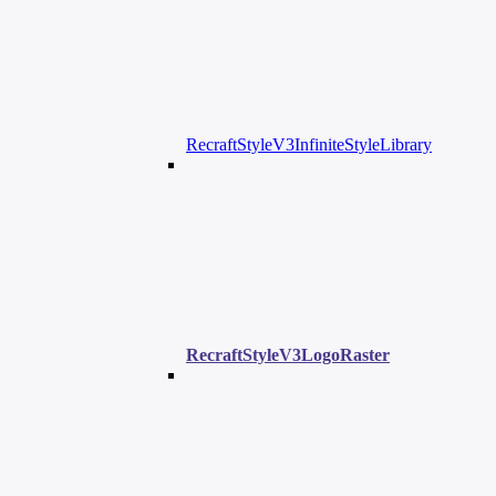
RecraftStyleV3InfiniteStyleLibrary
RecraftStyleV3LogoRaster