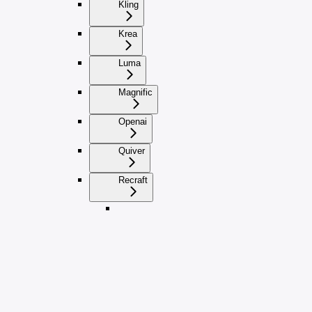
Kling
Krea
Luma
Magnific
Openai
Quiver
Recraft