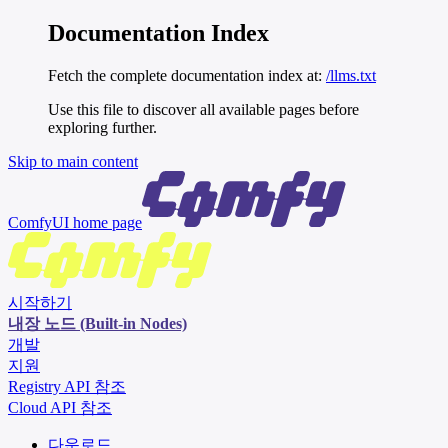
Documentation Index
Fetch the complete documentation index at:
/llms.txt
Use this file to discover all available pages before
exploring further.
Skip to main content
ComfyUI
home page
시작하기
내장 노드 (Built-in Nodes)
개발
지원
Registry API 참조
Cloud API 참조
다운로드