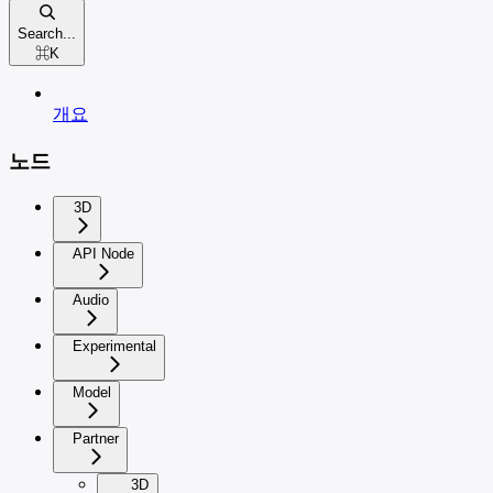
Search...
⌘
K
개요
노드
3D
API Node
Audio
Experimental
Model
Partner
3D