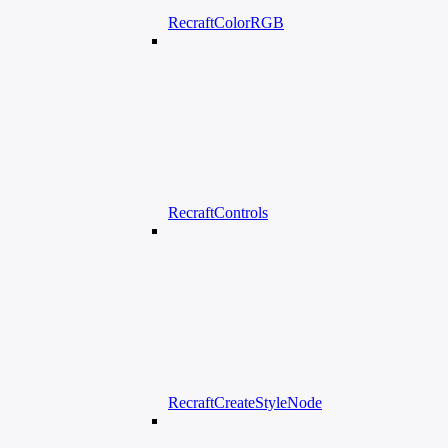
RecraftColorRGB
RecraftControls
RecraftCreateStyleNode