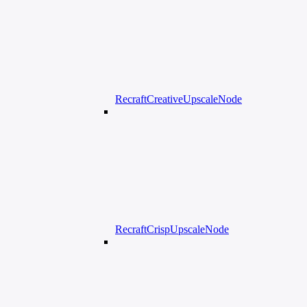
RecraftCreativeUpscaleNode
RecraftCrispUpscaleNode