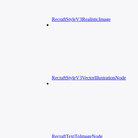
RecraftStyleV3RealisticImage
RecraftStyleV3VectorIllustrationNode
RecraftTextToImageNode