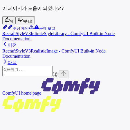
이 페이지가 도움이 되었나요?
예
아니오
수정 제안
문제 보고
RecraftStyleV3InfiniteStyleLibrary - ComfyUI Built-in Node
Documentation
이전
RecraftStyleV3RealisticImage - ComfyUI Built-in Node
Documentation
다음
⌘
I
ComfyUI
home page