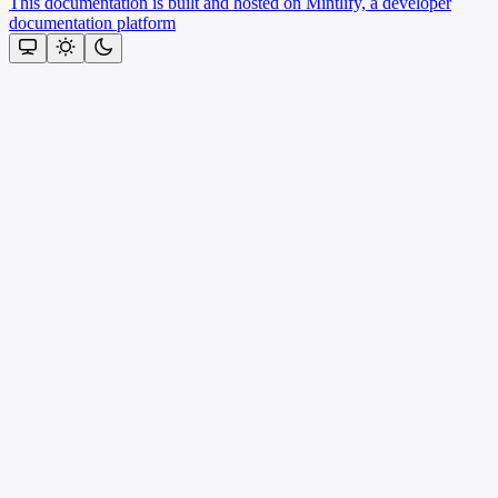
This documentation is built and hosted on Mintlify, a developer
documentation platform