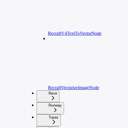
RecraftV4TextToVectorNode
RecraftVectorizeImageNode
Reve
Runway
Topaz