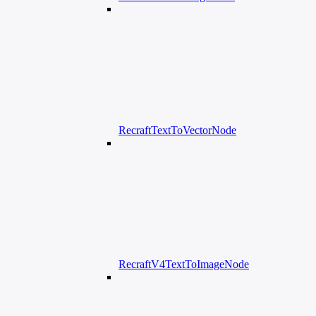
RecraftTextToVectorNode
RecraftV4TextToImageNode