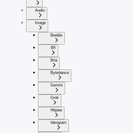
Audio
Image
Beeble
Bfl
Bria
Bytedance
Gemini
Grok
Hitpaw
Ideogram