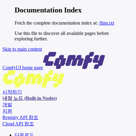
Documentation Index
Fetch the complete documentation index at:
/llms.txt
Use this file to discover all available pages before
exploring further.
Skip to main content
ComfyUI
home page
시작하기
내장 노드 (Built-in Nodes)
개발
지원
Registry API 참조
Cloud API 참조
다운로드