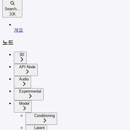
Search...
⌘
K
개요
노드
3D
API Node
Audio
Experimental
Model
Conditioning
Latent