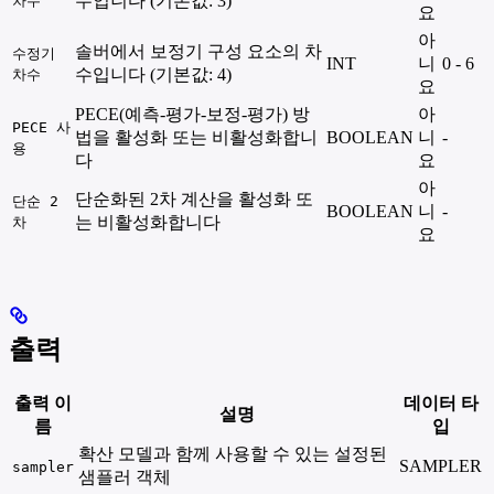
수입니다 (기본값: 3)
차수
요
아
솔버에서 보정기 구성 요소의 차
수정기
INT
니
0 - 6
수입니다 (기본값: 4)
차수
요
PECE(예측-평가-보정-평가) 방
아
PECE 사
법을 활성화 또는 비활성화합니
BOOLEAN
니
-
용
다
요
아
단순화된 2차 계산을 활성화 또
단순 2
BOOLEAN
니
-
는 비활성화합니다
차
요
출력
출력 이
데이터 타
설명
름
입
확산 모델과 함께 사용할 수 있는 설정된
SAMPLER
sampler
샘플러 객체