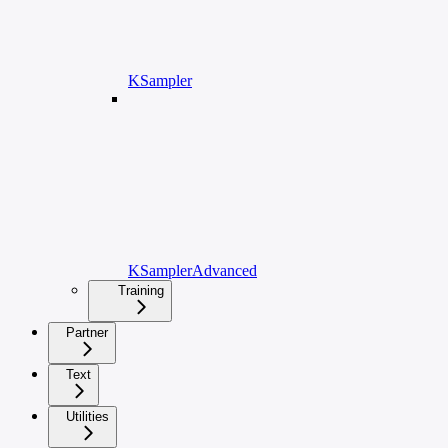
KSampler
KSamplerAdvanced
Training
Partner
Text
Utilities