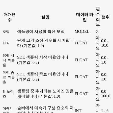
필
매개변
데이터 타
수
설명
범위
수
입
여
부
샘플링에 사용할 확산 모델
MODEL
예
-
모델
아
단계 크기 조정 계수를 제어합니
0.0 -
FLOAT
니
ETA
10.0
다 (기본값: 1.0)
요
아
SDE 시
SDE 샘플링 시작 비율입니다
0.0 -
FLOAT
니
작 백분
1.0
(기본값: 0.2)
율
요
아
SDE 종
SDE 샘플링 종료 비율입니다
0.0 -
FLOAT
니
료 백분
1.0
(기본값: 0.8)
율
요
아
샘플링 중 추가되는 노이즈 양을
0.0 -
S 노이
FLOAT
니
100.0
제어합니다 (기본값: 1.0)
즈
요
아
솔버에서 예측기 구성 요소의 차
예측기
INT
니
1 - 6