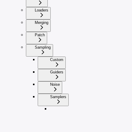
Loaders
Merging
Patch
Sampling
Custom
Guiders
Noise
Samplers