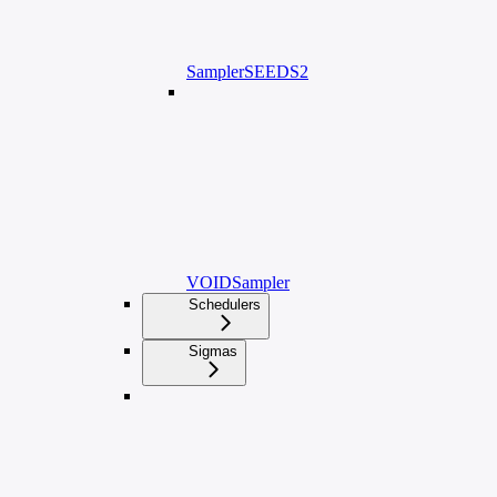
SamplerSEEDS2
VOIDSampler
Schedulers
Sigmas