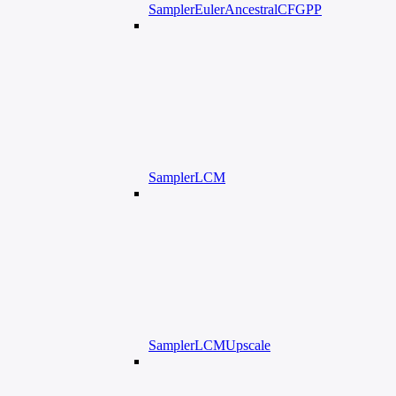
SamplerEulerAncestralCFGPP
SamplerLCM
SamplerLCMUpscale