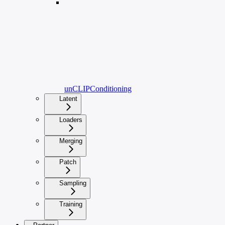
unCLIPConditioning
Latent
Loaders
Merging
Patch
Sampling
Training