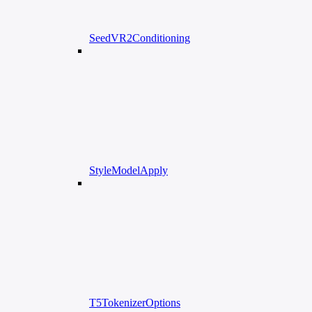
SeedVR2Conditioning
StyleModelApply
T5TokenizerOptions