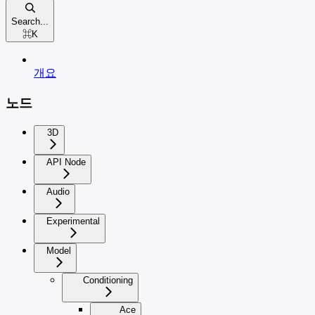
Search...
⌘
K
개요
노드
3D
API Node
Audio
Experimental
Model
Conditioning
Ace