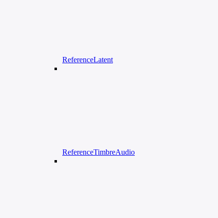
ReferenceLatent
ReferenceTimbreAudio