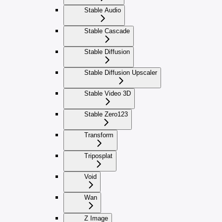
Stable Audio
Stable Cascade
Stable Diffusion
Stable Diffusion Upscaler
Stable Video 3D
Stable Zero123
Transform
Triposplat
Void
Wan
Z Image