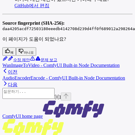
GitHub에서 편집
Source fingerprint (SHA-256):
daa4205acdf72503180eeedb4142708d239d4ff0f689012a298264a
이 페이지가 도움이 되었나요?
예
아니오
수정 제안
문제 보고
WanImageToVideo - ComfyUI Built-in Node Documentation
이전
AudioEncoderEncode - ComfyUI Built-in Node Documentation
다음
⌘
I
ComfyUI
home page