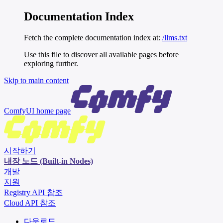
Documentation Index
Fetch the complete documentation index at:
/llms.txt
Use this file to discover all available pages before
exploring further.
Skip to main content
ComfyUI
home page
시작하기
내장 노드 (Built-in Nodes)
개발
지원
Registry API 참조
Cloud API 참조
다운로드