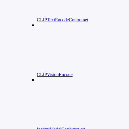
CLIPTextEncodeControlnet
CLIPVisionEncode