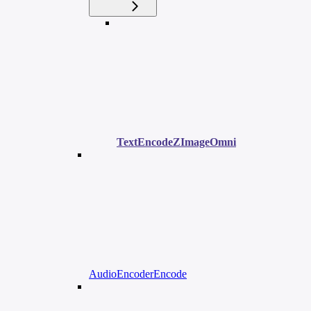
TextEncodeZImageOmni
AudioEncoderEncode