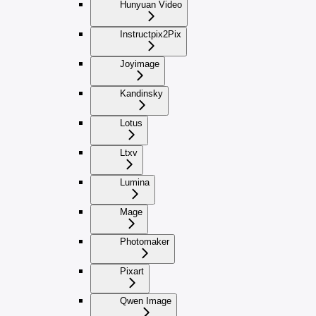
Hunyuan Video
Instructpix2Pix
Joyimage
Kandinsky
Lotus
Ltxv
Lumina
Mage
Photomaker
Pixart
Qwen Image