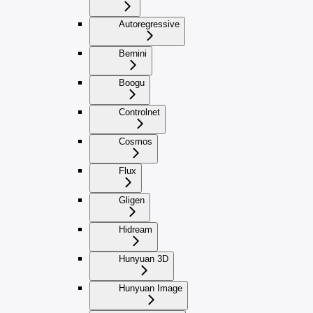
Autoregressive
Bernini
Boogu
Controlnet
Cosmos
Flux
Gligen
Hidream
Hunyuan 3D
Hunyuan Image