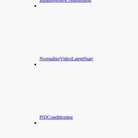
InpaintModelConditioning
NormalizeVideoLatentStart
PiDConditioning