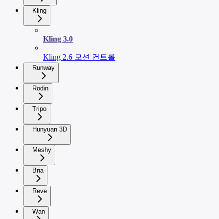
Kling
Kling 3.0
Kling 2.6 모션 컨트롤
Runway
Rodin
Tripo
Hunyuan 3D
Meshy
Bria
Reve
Wan