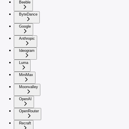
Beeble
ByteDance
Google
Anthropic
Ideogram
Luma
MiniMax
Moonvalley
OpenAI
OpenRouter
Recraft