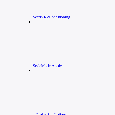
SeedVR2Conditioning
StyleModelApply
T5TokenizerOptions