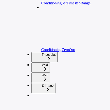
ConditioningSetTimestepRange
ConditioningZeroOut
Triposplat
Void
Wan
Z Image