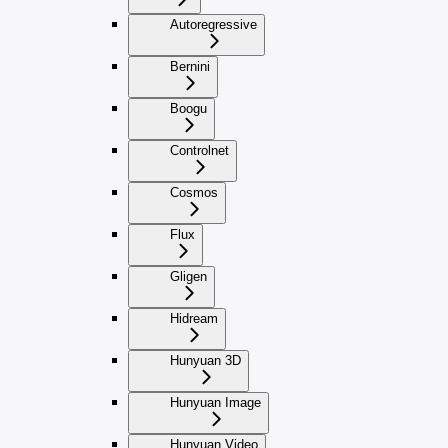
Autoregressive
Bernini
Boogu
Controlnet
Cosmos
Flux
Gligen
Hidream
Hunyuan 3D
Hunyuan Image
Hunyuan Video