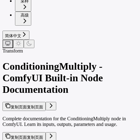
采样
高级
简体中文
Transform
ConditioningMultiply -
ComfyUI Built-in Node
Documentation
复制页面
复制页面
Complete documentation for the ConditioningMultiply node in
ComfyUI. Learn its inputs, outputs, parameters and usage.
复制页面
复制页面