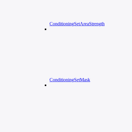
ConditioningSetAreaStrength
ConditioningSetMask