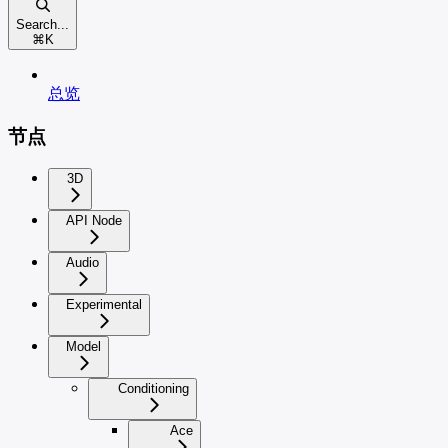
Search...
⌘
K
总览
节点
3D
API Node
Audio
Experimental
Model
Conditioning
Ace