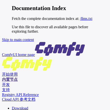
Documentation Index
Fetch the complete documentation index at:
/llms.txt
Use this file to discover all available pages before
exploring further.
Skip to main content
ComfyUI
home page
开始使用
内置节点
开发
支持
Registry API Reference
Cloud API 参考文档
Download