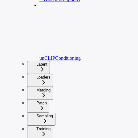
unCLIPConditioning
Latent
Loaders
Merging
Patch
Sampling
Training