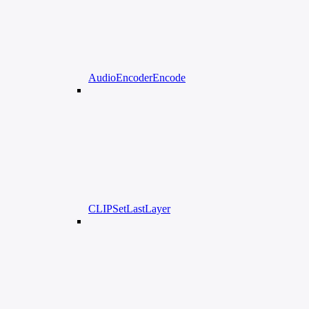
AudioEncoderEncode
CLIPSetLastLayer