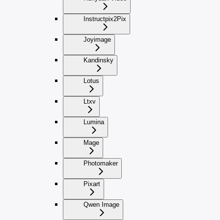
Instructpix2Pix
Joyimage
Kandinsky
Lotus
Ltxv
Lumina
Mage
Photomaker
Pixart
Qwen Image