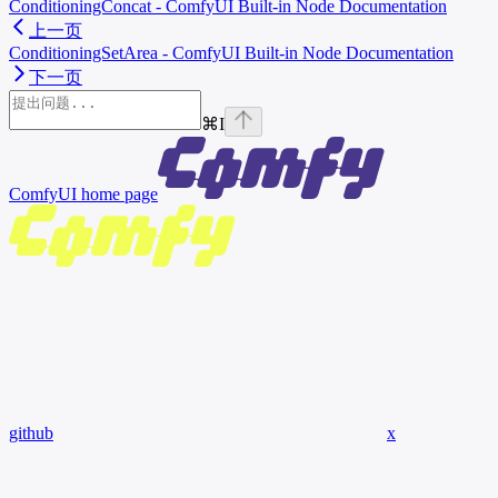
ConditioningConcat - ComfyUI Built-in Node Documentation
上一页
ConditioningSetArea - ComfyUI Built-in Node Documentation
下一页
⌘
I
ComfyUI
home page
github
x