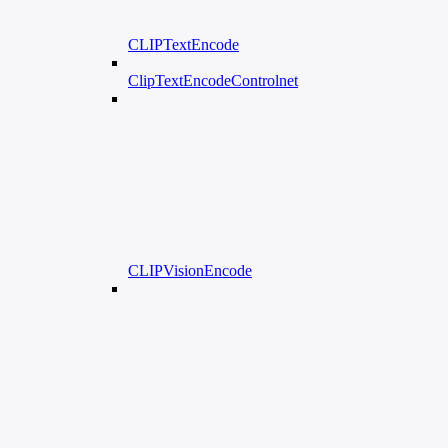
CLIPTextEncode
ClipTextEncodeControlnet
CLIPVisionEncode