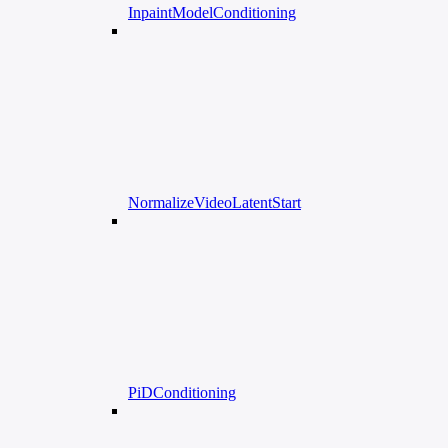
InpaintModelConditioning
NormalizeVideoLatentStart
PiDConditioning