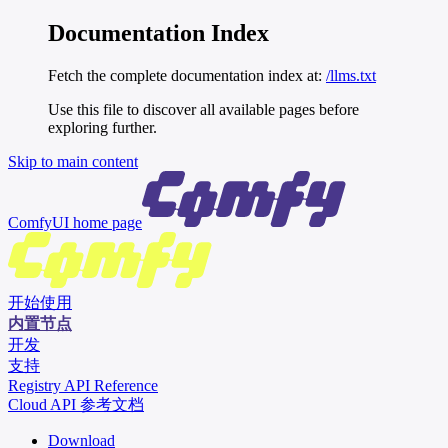
Documentation Index
Fetch the complete documentation index at:
/llms.txt
Use this file to discover all available pages before
exploring further.
Skip to main content
ComfyUI
home page
开始使用
内置节点
开发
支持
Registry API Reference
Cloud API 参考文档
Download