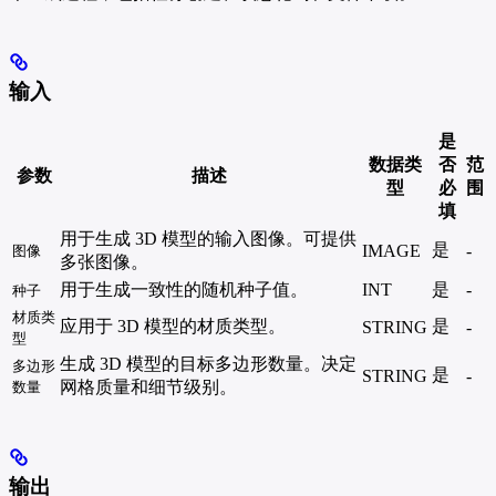
输入
是
数据类
否
范
参数
描述
型
必
围
填
用于生成 3D 模型的输入图像。可提供
是
IMAGE
-
图像
多张图像。
用于生成一致性的随机种子值。
INT
是
-
种子
材质类
应用于 3D 模型的材质类型。
是
STRING
-
型
生成 3D 模型的目标多边形数量。决定
多边形
是
STRING
-
网格质量和细节级别。
数量
输出