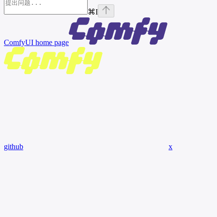
⌘
I
ComfyUI
home page
github
x