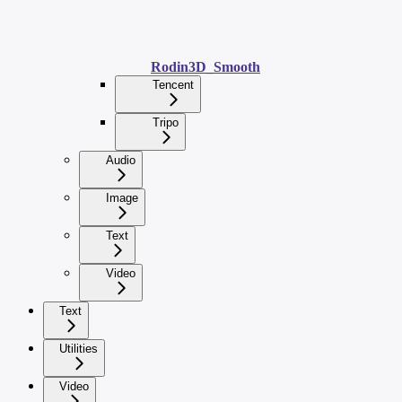
Rodin3D_Smooth
Tencent
Tripo
Audio
Image
Text
Video
Text
Utilities
Video