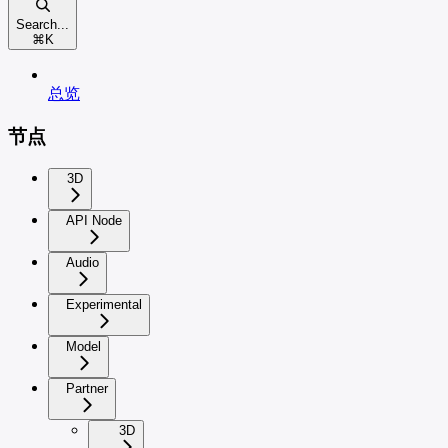
Search...
⌘
K
总览
节点
3D
API Node
Audio
Experimental
Model
Partner
3D