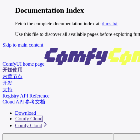
Documentation Index
Fetch the complete documentation index at:
/llms.txt
Use this file to discover all available pages before exploring fur
Skip to main content
ComfyUI
home page
开始使用
内置节点
开发
支持
Registry API Reference
Cloud API 参考文档
Download
Comfy Cloud
Comfy Cloud