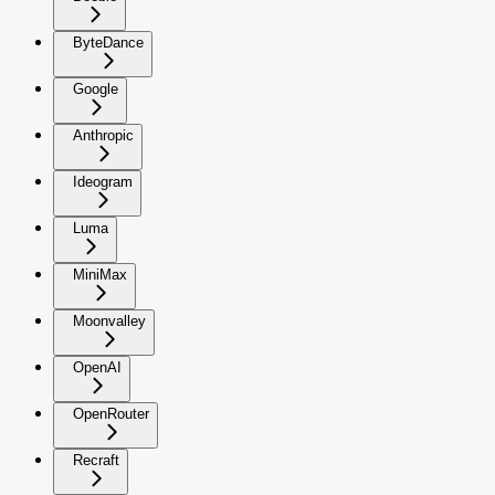
ByteDance
Google
Anthropic
Ideogram
Luma
MiniMax
Moonvalley
OpenAI
OpenRouter
Recraft