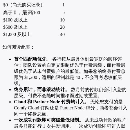
$0（尚无购买记录）
1
0，
0
，最高
5
高于
100
最
$100 及以上
10
高
$500 及以上
20
$1,000 及以上
40
如何阅读此表：
首个匹配项优先。
各行按从最具体到最宽泛的顺序评
估：团队设置的自定义限制优先于付费层级，而付费层
级优先于从未付费账户的最低值。如果您的终身付费总
额为 $1,200，适用的限制就是 40，不会再考虑较低层
级。
终身累计，而非滚动统计。
数月前的付款仍会计入您的
层级。付费不会随时间推移而过期或重置。
Cloud 和 Partner Node 付费均计入。
无论您支付的是
Comfy Cloud 订阅还是 Partner Node 积分，两者都会计入
同一个终身总额。
一次成功付款即可突破最低限制。
从未成功付款的账户
最多只能进行 1 次并发调用。一次成功付款即可进入默