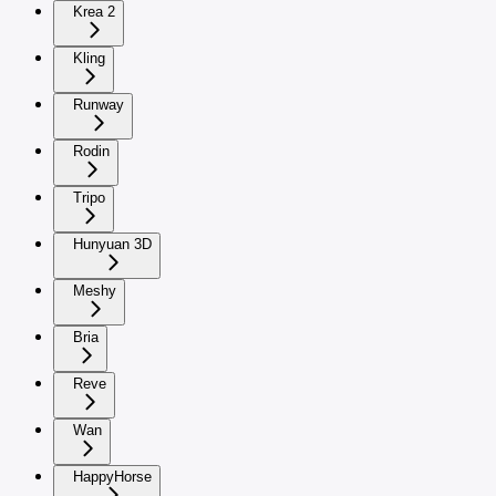
Krea 2
Kling
Runway
Rodin
Tripo
Hunyuan 3D
Meshy
Bria
Reve
Wan
HappyHorse