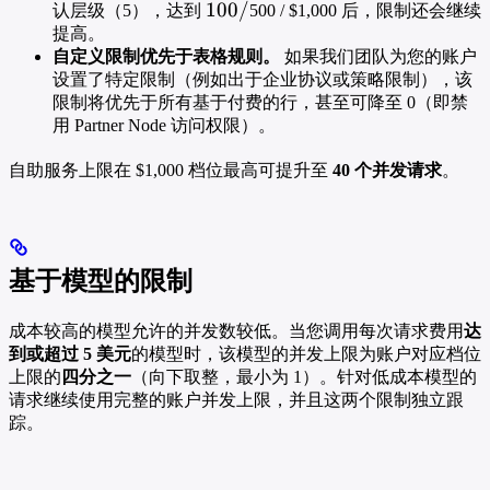
100
100/
认层级（5），达到
500 / $1,000 后，限制还会继续
/
提高。
自定义限制优先于表格规则。
如果我们团队为您的账户
设置了特定限制（例如出于企业协议或策略限制），该
限制将优先于所有基于付费的行，甚至可降至 0（即禁
用 Partner Node 访问权限）。
自助服务上限在 $1,000 档位最高可提升至
40 个并发请求
。
基于模型的限制
成本较高的模型允许的并发数较低。当您调用每次请求费用
达
到或超过 5 美元
的模型时，该模型的并发上限为账户对应档位
上限的
四分之一
（向下取整，最小为 1）。针对低成本模型的
请求继续使用完整的账户并发上限，并且这两个限制独立跟
踪。