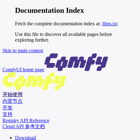
Documentation Index
Fetch the complete documentation index at:
/llms.txt
Use this file to discover all available pages before
exploring further.
Skip to main content
ComfyUI
home page
开始使用
内置节点
开发
支持
Registry API Reference
Cloud API 参考文档
Download