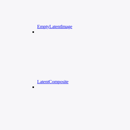
EmptyLatentImage
LatentComposite