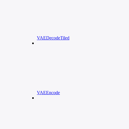
VAEDecodeTiled
VAEEncode