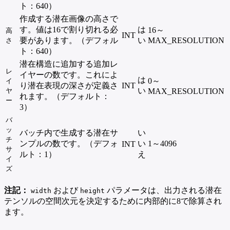
ト：640）
作成する潜在画像の高さで
す。値は16で割り切れる必
は
16～
高
INT
要があります。（デフォル
い
MAX_RESOLUTION
さ
ト：640）
潜在構造に追加する追加レ
レ
イヤーの数です。これによ
は
0～
イ
り潜在表現の深さが定義さ
INT
い
ヤ
MAX_RESOLUTION
れます。（デフォルト：
ー
3）
バ
ッ
バッチ内で生成する潜在サ
い
チ
ンプルの数です。（デフォ
い
1～4096
INT
サ
ルト：1）
え
イ
ズ
注記：
および
パラメータは、出力される潜在
width
height
テンソルの空間次元を決定するために内部的に8で除算され
ます。