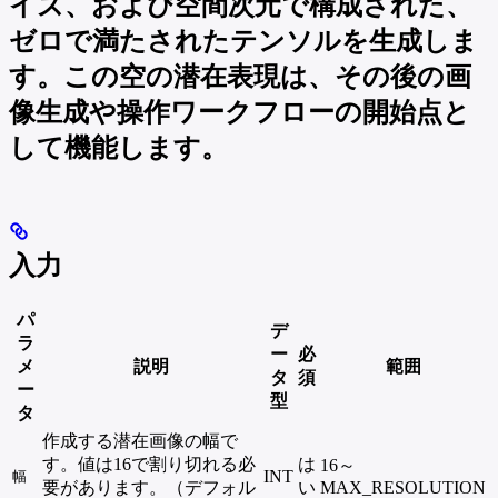
イズ、および空間次元で構成された、
ゼロで満たされたテンソルを生成しま
す。この空の潜在表現は、その後の画
像生成や操作ワークフローの開始点と
して機能します。
入力
パ
デ
ラ
ー
必
メ
説明
範囲
タ
須
ー
型
タ
作成する潜在画像の幅で
す。値は16で割り切れる必
は
16～
INT
幅
要があります。（デフォル
い
MAX_RESOLUTION