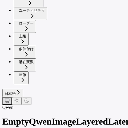
ユーティリティ
ローダー
上級
条件付け
潜在変数
画像
日本語
Qwen
EmptyQwenImageLayeredLate