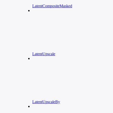
LatentCompositeMasked
LatentUpscale
LatentUpscaleBy