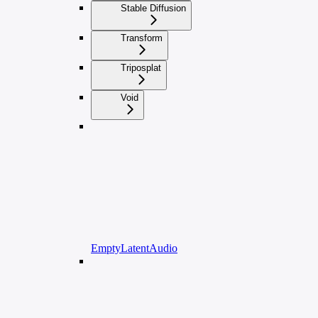
Stable Diffusion
Transform
Triposplat
Void
EmptyLatentAudio