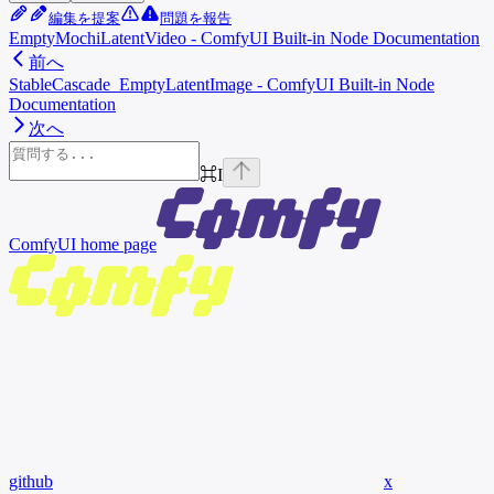
編集を提案
問題を報告
EmptyMochiLatentVideo - ComfyUI Built-in Node Documentation
前へ
StableCascade_EmptyLatentImage - ComfyUI Built-in Node
Documentation
次へ
⌘
I
ComfyUI
home page
github
x