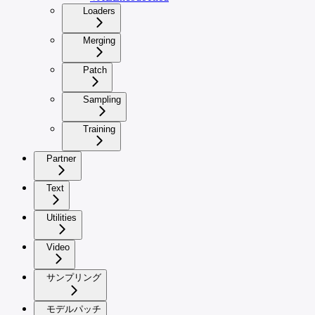
Loaders
Merging
Patch
Sampling
Training
Partner
Text
Utilities
Video
サンプリング
モデルパッチ