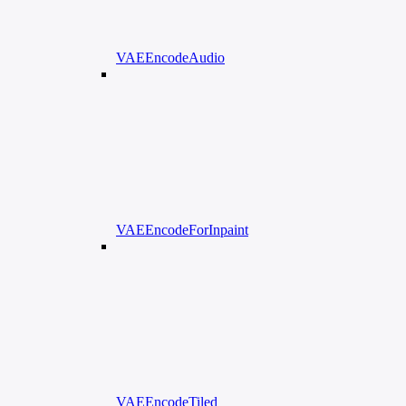
VAEEncodeAudio
VAEEncodeForInpaint
VAEEncodeTiled