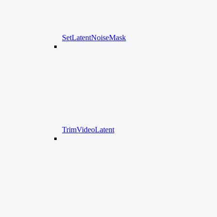
SetLatentNoiseMask
TrimVideoLatent