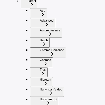
Latent
Ace
Advanced
Autoregressive
Batch
Chroma Radiance
Cosmos
Flux
Hidream
Hunyhuan Video
Hunyuan 3D