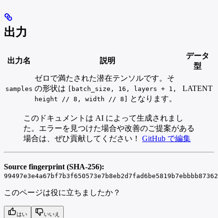
出力
データ
出力名
説明
型
ゼロで満たされた潜在テンソルです。そ
の形状は
LATENT
samples
[batch_size, 16, layers + 1,
となります。
height // 8, width // 8]
このドキュメントは AI によって生成されまし
た。エラーを見つけた場合や改善のご提案がある
場合は、ぜひ貢献してください！
GitHub で編集
Source fingerprint (SHA-256):
99497e3e4a67bf7b3f650573e7b8eb2d7fad6be5819b7ebbbb87362
このページは役に立ちましたか？
はい
いいえ