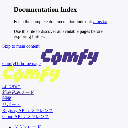
Documentation Index
Fetch the complete documentation index at:
/llms.txt
Use this file to discover all available pages before
exploring further.
Skip to main content
ComfyUI
home page
はじめに
組み込みノード
開発
サポート
Registry APIリファレンス
Cloud APIリファレンス
ダウンロード