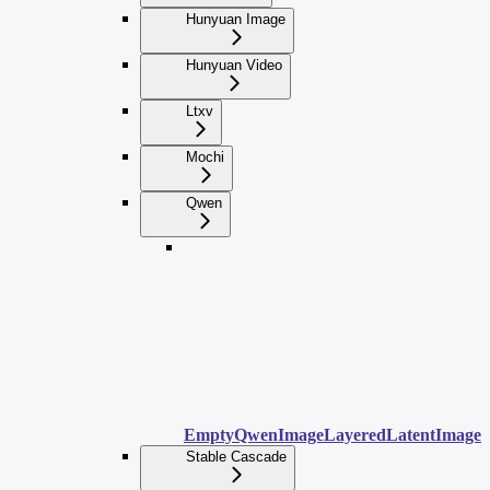
Hunyuan Image
Hunyuan Video
Ltxv
Mochi
Qwen
EmptyQwenImageLayeredLatentImage
Stable Cascade