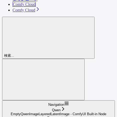
Comfy Cloud
Comfy Cloud
検索...
Navigation
Qwen
EmptyQwenImageLayeredLatentImage - ComfyUI Built-in Node