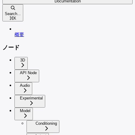
Documentation
Search...
⌘
K
概要
ノード
3D
API Node
Audio
Experimental
Model
Conditioning