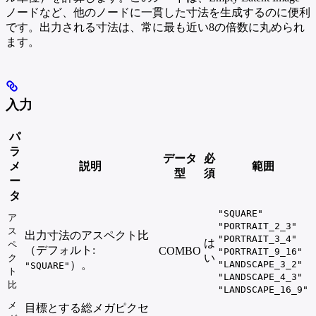
ノードなど、他のノードに一貫した寸法を生成するのに便利
です。出力される寸法は、常に最も近い8の倍数に丸められ
ます。
入力
パ
ラ
データ
必
メ
説明
範囲
型
須
ー
タ
"SQUARE"
ア
"PORTRAIT_2_3"
ス
出力寸法のアスペクト比
"PORTRAIT_3_4"
は
ペ
（デフォルト:
COMBO
"PORTRAIT_9_16"
い
ク
）。
"LANDSCAPE_3_2"
"SQUARE"
ト
"LANDSCAPE_4_3"
比
"LANDSCAPE_16_9"
メ
目標とする総メガピクセ