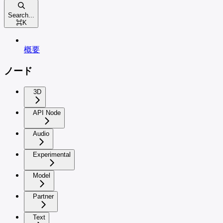
Search...
⌘
K
概要
ノード
3D
API Node
Audio
Experimental
Model
Partner
Text