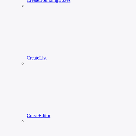
CreateBoundingBoxes
CreateList
CurveEditor