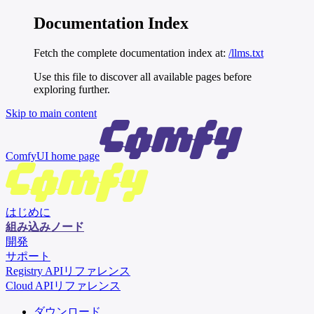
Documentation Index
Fetch the complete documentation index at:
/llms.txt
Use this file to discover all available pages before
exploring further.
Skip to main content
ComfyUI
home page
はじめに
組み込みノード
開発
サポート
Registry APIリファレンス
Cloud APIリファレンス
ダウンロード