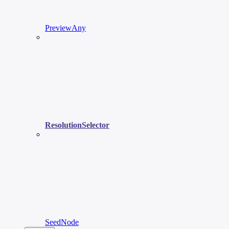
PreviewAny
ResolutionSelector
SeedNode