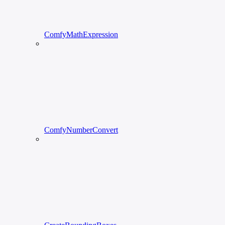
ComfyMathExpression
ComfyNumberConvert