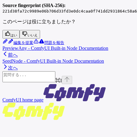
Source fingerprint (SHA-256):
221d38fa72c9989e06b706d33fd3e0dc4caa0f741dd2931864c58a6
このページは役に立ちましたか？
はい
いいえ
編集を提案
問題を報告
PreviewAny - ComfyUI Built-in Node Documentation
前へ
SeedNode - ComfyUI Built-in Node Documentation
次へ
⌘
I
ComfyUI
home page