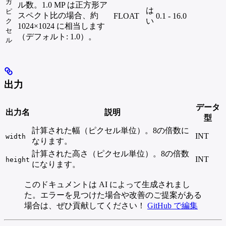
ガ
ル数。1.0 MP は正方形ア
は
ピ
スペクト比の場合、約
FLOAT
0.1 - 16.0
い
ク
1024×1024 に相当します
セ
（デフォルト: 1.0）。
ル
出力
データ
出力名
説明
型
計算された幅（ピクセル単位）。8の倍数に
INT
width
なります。
計算された高さ（ピクセル単位）。8の倍数
INT
height
になります。
このドキュメントは AI によって生成されまし
た。エラーを見つけた場合や改善のご提案がある
場合は、ぜひ貢献してください！
GitHub で編集