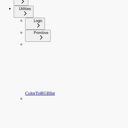
Utilities
Logic
Primitive
ColorToRGBInt