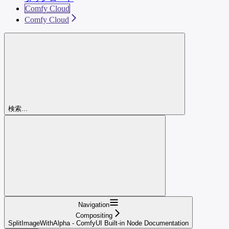
Comfy Cloud
Comfy Cloud
検索...
Navigation
Compositing
SplitImageWithAlpha - ComfyUI Built-in Node Documentation