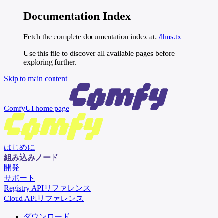
Documentation Index
Fetch the complete documentation index at:
/llms.txt
Use this file to discover all available pages before
exploring further.
Skip to main content
ComfyUI
home page
はじめに
組み込みノード
開発
サポート
Registry APIリファレンス
Cloud APIリファレンス
ダウンロード