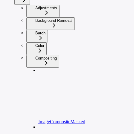
Adjustments
Background Removal
Batch
Color
Compositing
ImageCompositeMasked