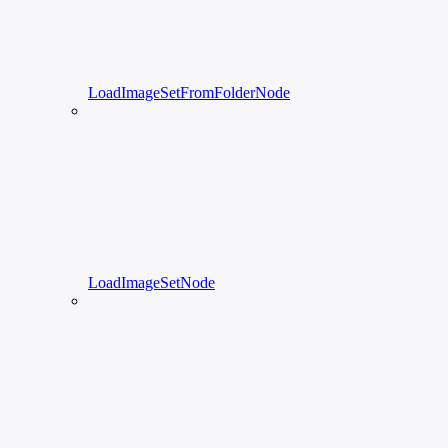
LoadImageSetFromFolderNode
LoadImageSetNode