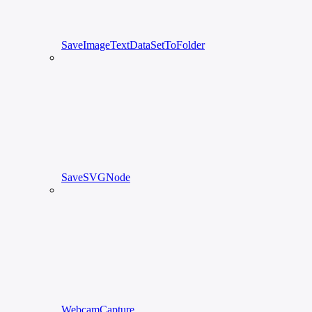
SaveImageTextDataSetToFolder
SaveSVGNode
WebcamCapture