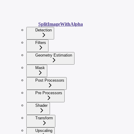
SplitImageWithAlpha
Detection
Filters
Geometry Estimation
Mask
Post Processors
Pre Processors
Shader
Transform
Upscaling