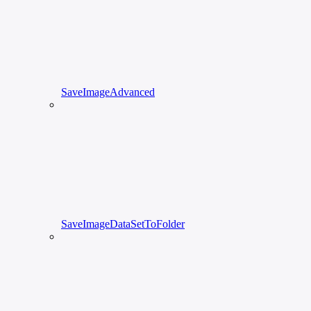
SaveImageAdvanced
SaveImageDataSetToFolder