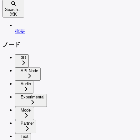
Search...
⌘
K
概要
ノード
3D
API Node
Audio
Experimental
Model
Partner
Text