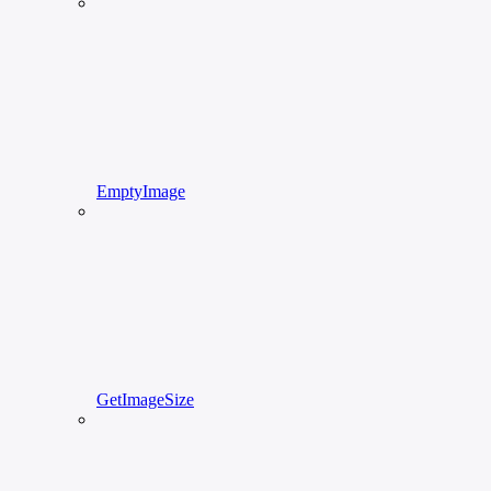
EmptyImage
GetImageSize