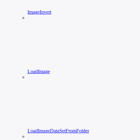
ImageInvert
LoadImage
LoadImageDataSetFromFolder