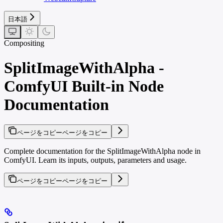
日本語
Compositing
SplitImageWithAlpha -
ComfyUI Built-in Node
Documentation
ページをコピー
ページをコピー
Complete documentation for the SplitImageWithAlpha node in
ComfyUI. Learn its inputs, outputs, parameters and usage.
ページをコピー
ページをコピー