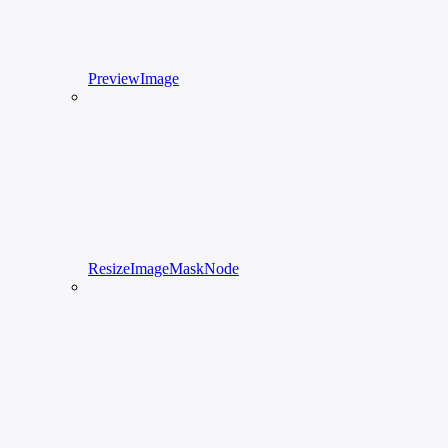
PreviewImage
ResizeImageMaskNode