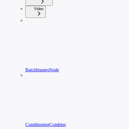
Video
BatchImagesNode
ConditioningCombine