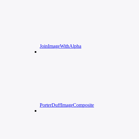
JoinImageWithAlpha
PorterDuffImageComposite