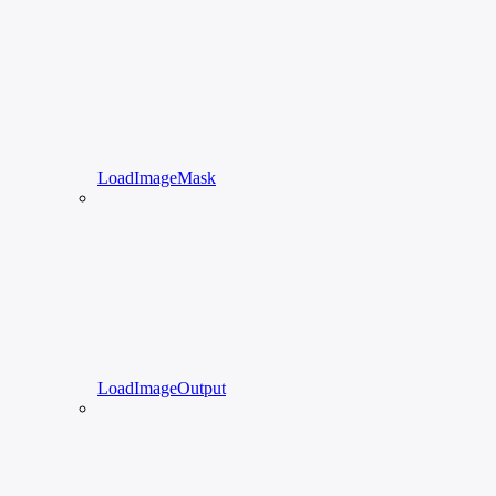
LoadImageMask
LoadImageOutput