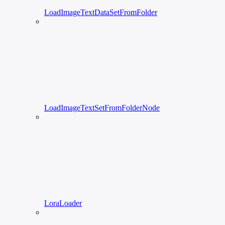
LoadImageTextDataSetFromFolder
LoadImageTextSetFromFolderNode
LoraLoader