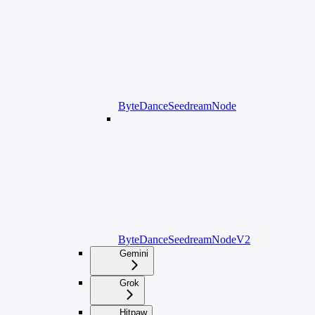
ByteDanceSeedreamNode
ByteDanceSeedreamNodeV2
Gemini
Grok
Hitpaw