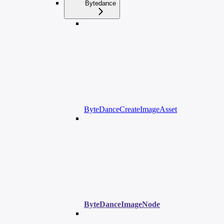
Bytedance
ByteDanceCreateImageAsset
ByteDanceImageNode