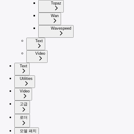
Topaz
Wan
Wavespeed
Text
Video
Text
Utilities
Video
고급
로더
모델 패치