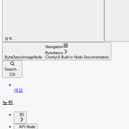
검색...
Navigation
Bytedance
ByteDanceImageNode - ComfyUI Built-in Node Documentation
Search...
⌘
K
개요
노드
3D
API Node