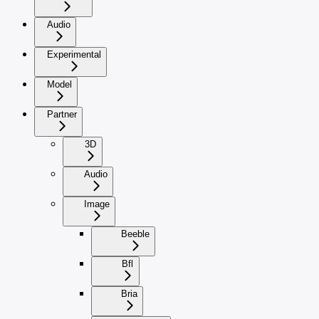
Audio
Experimental
Model
Partner
3D
Audio
Image
Beeble
Bfl
Bria