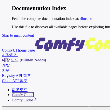
Documentation Index
Fetch the complete documentation index at:
/llms.txt
Use this file to discover all available pages before exploring fur
Skip to main content
ComfyUI
home page
시작하기
내장 노드 (Built-in Nodes)
개발
지원
Registry API 참조
Cloud API 참조
다운로드
Comfy Cloud
Comfy Cloud