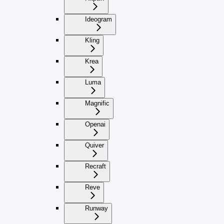
Ideogram
Kling
Krea
Luma
Magnific
Openai
Quiver
Recraft
Reve
Runway