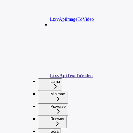
LtxvApiImageToVideo
LtxvApiTextToVideo
Luma
Minimax
Pixverse
Runway
Sora