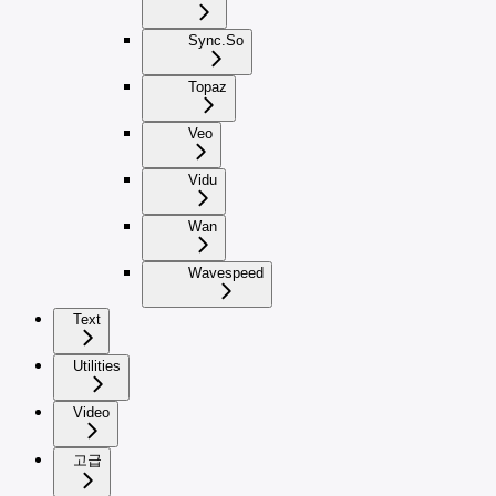
Sync.So
Topaz
Veo
Vidu
Wan
Wavespeed
Text
Utilities
Video
고급