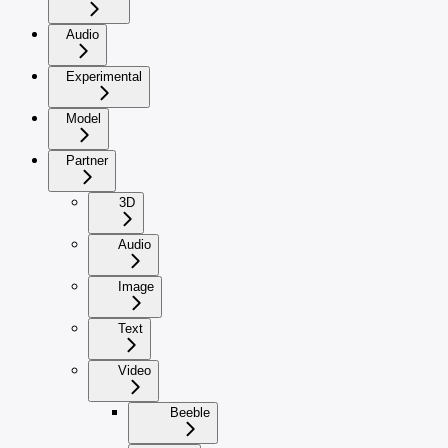
Audio
Experimental
Model
Partner
3D
Audio
Image
Text
Video
Beeble