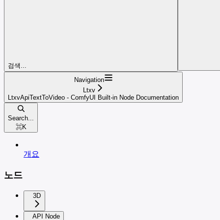
검색...
Navigation
Ltxv
LtxvApiTextToVideo - ComfyUI Built-in Node Documentation
Search...
⌘
K
개요
노드
3D
API Node