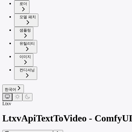
로더
모델 패치
샘플링
유틸리티
이미지
컨디셔닝
한국어
Ltxv
LtxvApiTextToVideo - ComfyUI