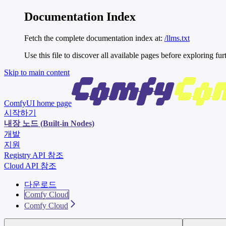
Documentation Index
Fetch the complete documentation index at:
/llms.txt
Use this file to discover all available pages before exploring fur
Skip to main content
ComfyUI
home page
시작하기
내장 노드 (Built-in Nodes)
개발
지원
Registry API 참조
Cloud API 참조
다운로드
Comfy Cloud
Comfy Cloud