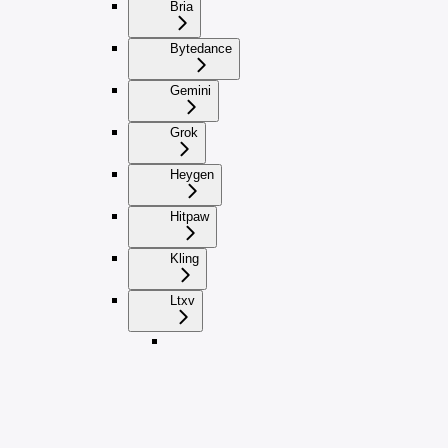
Bria
Bytedance
Gemini
Grok
Heygen
Hitpaw
Kling
Ltxv