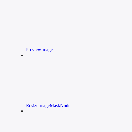
PreviewImage
ResizeImageMaskNode