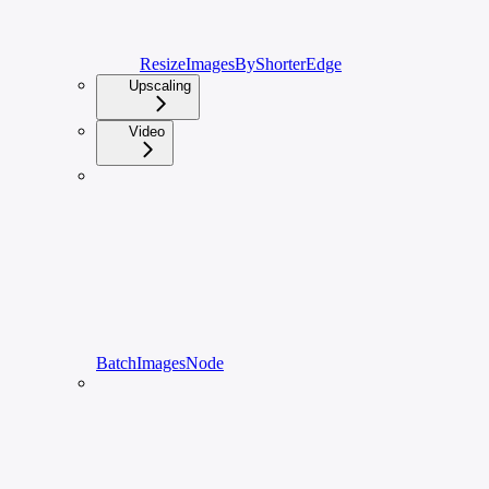
ResizeImagesByShorterEdge
Upscaling
Video
BatchImagesNode