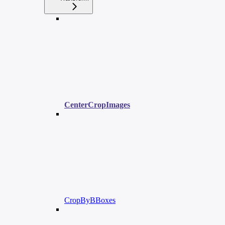
CenterCropImages
CropByBBoxes