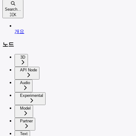
Search...
⌘
K
개요
노드
3D
API Node
Audio
Experimental
Model
Partner
Text