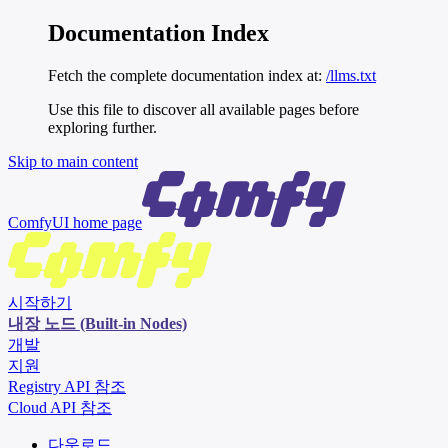
Documentation Index
Fetch the complete documentation index at:
/llms.txt
Use this file to discover all available pages before
exploring further.
Skip to main content
ComfyUI
home page
시작하기
내장 노드 (Built-in Nodes)
개발
지원
Registry API 참조
Cloud API 참조
다운로드