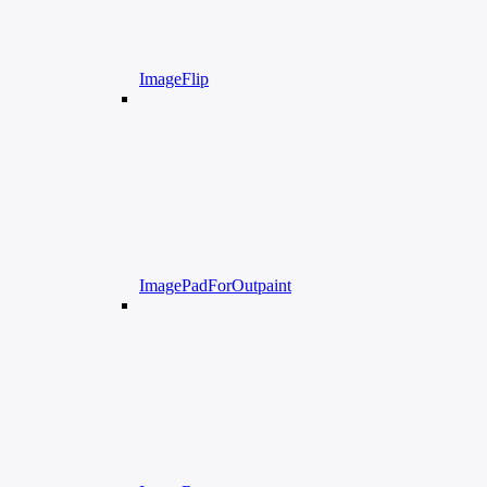
ImageFlip
ImagePadForOutpaint