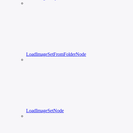
LoadImageSetFromFolderNode
LoadImageSetNode