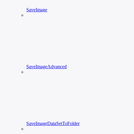
SaveImage
SaveImageAdvanced
SaveImageDataSetToFolder