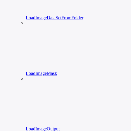
LoadImageDataSetFromFolder
LoadImageMask
LoadImageOutput