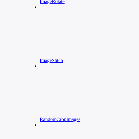
ImageRotate
ImageStitch
RandomCropImages