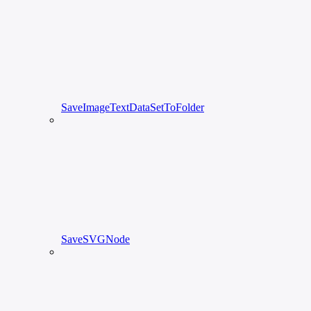
SaveImageTextDataSetToFolder
SaveSVGNode