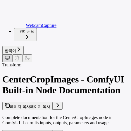
WebcamCapture
컨디셔닝
한국어
Transform
CenterCropImages - ComfyUI
Built-in Node Documentation
페이지 복사
페이지 복사
Complete documentation for the CenterCropImages node in
ComfyUI. Learn its inputs, outputs, parameters and usage.