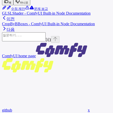
예
아니오
수정 제안
문제 보고
GLSLShader - ComfyUI Built-in Node Documentation
이전
CropByBBoxes - ComfyUI Built-in Node Documentation
다음
⌘
I
ComfyUI
home page
github
x