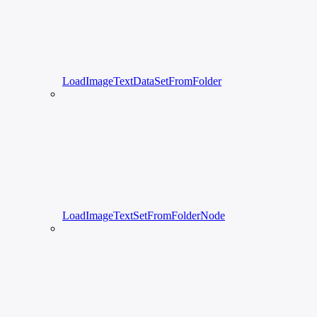
LoadImageTextDataSetFromFolder
LoadImageTextSetFromFolderNode