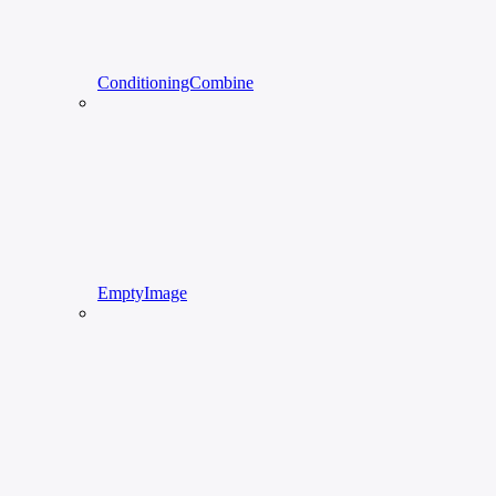
ConditioningCombine
EmptyImage