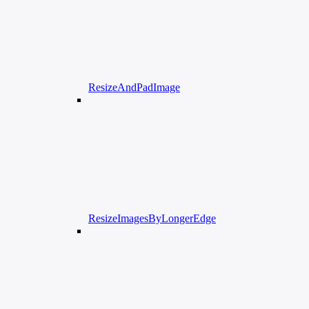
ResizeAndPadImage
ResizeImagesByLongerEdge