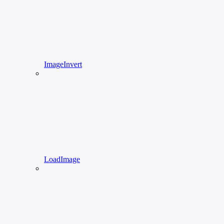
ImageInvert
LoadImage