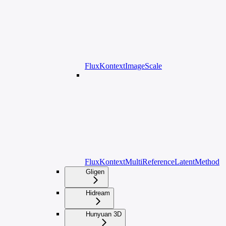
FluxKontextImageScale
FluxKontextMultiReferenceLatentMethod
Gligen
Hidream
Hunyuan 3D