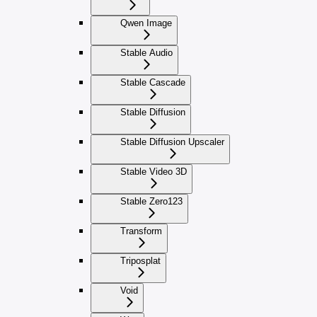
Qwen Image
Stable Audio
Stable Cascade
Stable Diffusion
Stable Diffusion Upscaler
Stable Video 3D
Stable Zero123
Transform
Triposplat
Void