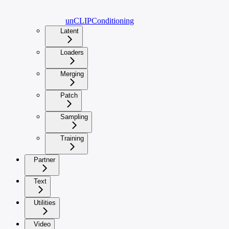
unCLIPConditioning
Latent
Loaders
Merging
Patch
Sampling
Training
Partner
Text
Utilities
Video