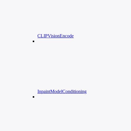
CLIPVisionEncode
InpaintModelConditioning