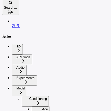
Search...
⌘
K
개요
노드
3D
API Node
Audio
Experimental
Model
Conditioning
Ace