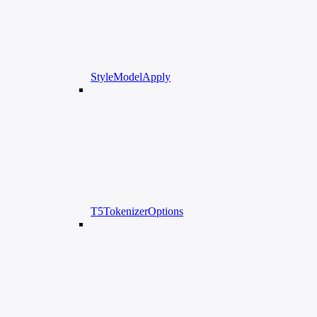
StyleModelApply
T5TokenizerOptions