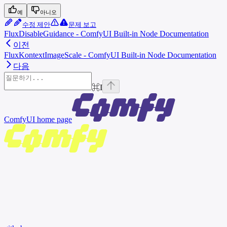
예
아니오
수정 제안
문제 보고
FluxDisableGuidance - ComfyUI Built-in Node Documentation
이전
FluxKontextImageScale - ComfyUI Built-in Node Documentation
다음
⌘
I
ComfyUI
home page