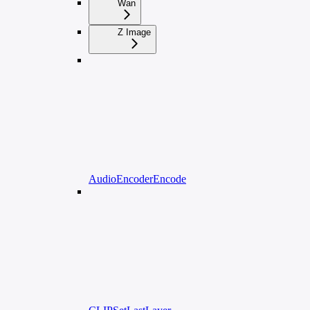
Wan
Z Image
AudioEncoderEncode