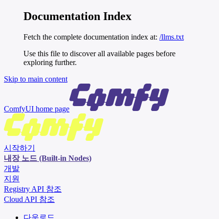
Documentation Index
Fetch the complete documentation index at:
/llms.txt
Use this file to discover all available pages before
exploring further.
Skip to main content
ComfyUI
home page
시작하기
내장 노드 (Built-in Nodes)
개발
지원
Registry API 참조
Cloud API 참조
다운로드