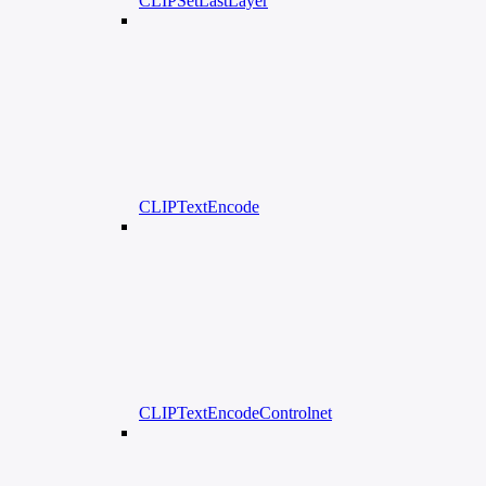
CLIPSetLastLayer
CLIPTextEncode
CLIPTextEncodeControlnet