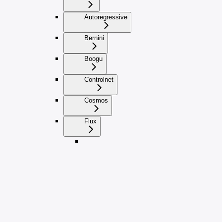
Autoregressive
Bernini
Boogu
Controlnet
Cosmos
Flux