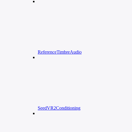
ReferenceTimbreAudio
SeedVR2Conditioning