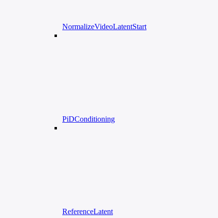
NormalizeVideoLatentStart
PiDConditioning
ReferenceLatent