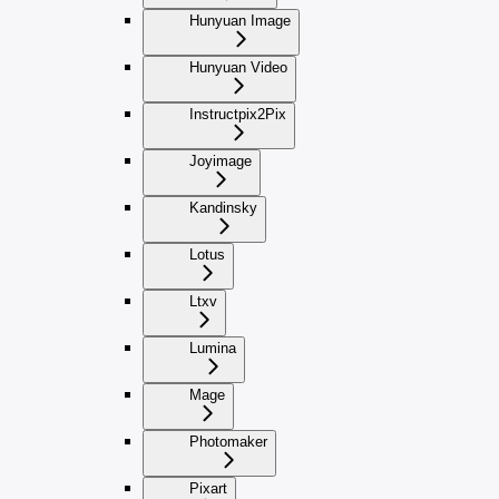
Hunyuan Image
Hunyuan Video
Instructpix2Pix
Joyimage
Kandinsky
Lotus
Ltxv
Lumina
Mage
Photomaker
Pixart