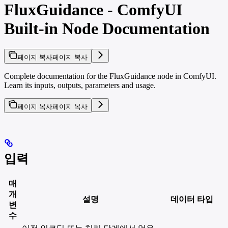
FluxGuidance - ComfyUI
Built-in Node Documentation
페이지 복사
페이지 복사
Complete documentation for the FluxGuidance node in ComfyUI.
Learn its inputs, outputs, parameters and usage.
페이지 복사
페이지 복사
입력
매
개
설명
데이터 타입
변
수