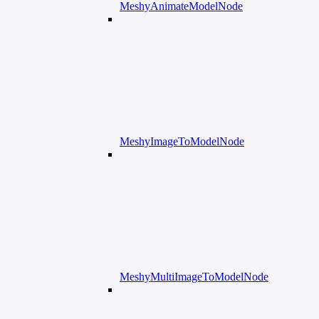
MeshyAnimateModelNode
MeshyImageToModelNode
MeshyMultiImageToModelNode