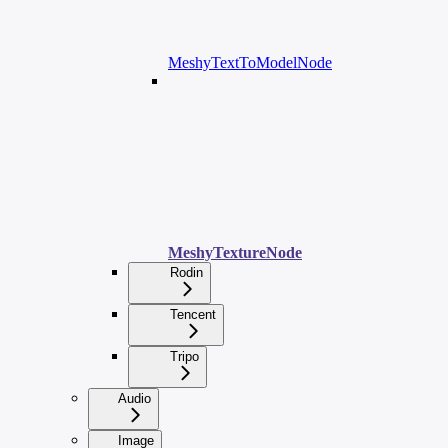
MeshyTextToModelNode
MeshyTextureNode
Rodin
Tencent
Tripo
Audio
Image