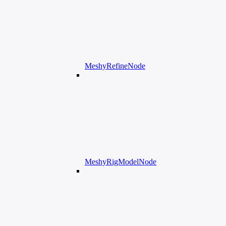
MeshyRefineNode
MeshyRigModelNode