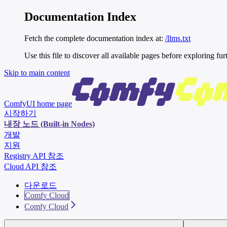
Documentation Index
Fetch the complete documentation index at:
/llms.txt
Use this file to discover all available pages before exploring fur
Skip to main content
ComfyUI
home page
시작하기
내장 노드 (Built-in Nodes)
개발
지원
Registry API 참조
Cloud API 참조
다운로드
Comfy Cloud
Comfy Cloud