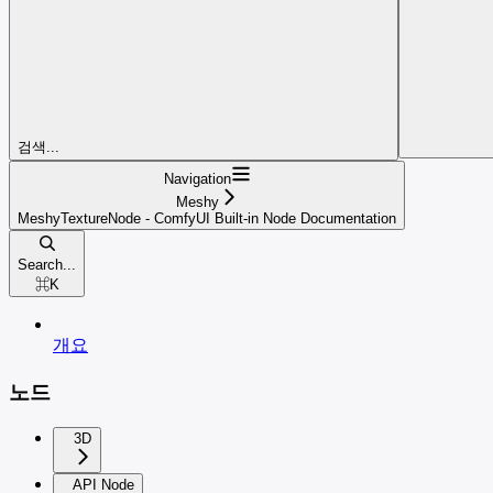
검색...
Navigation
Meshy
MeshyTextureNode - ComfyUI Built-in Node Documentation
Search...
⌘
K
개요
노드
3D
API Node