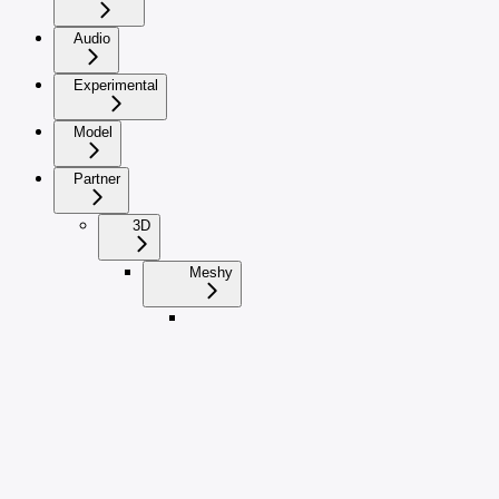
Audio
Experimental
Model
Partner
3D
Meshy