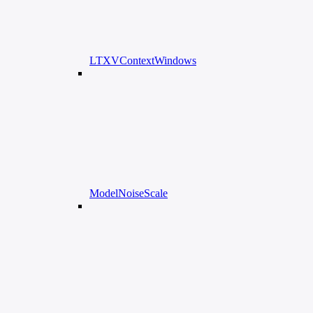
LTXVContextWindows
ModelNoiseScale