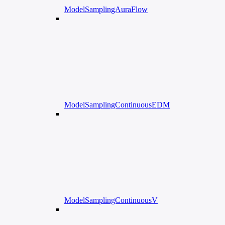
ModelSamplingAuraFlow
ModelSamplingContinuousEDM
ModelSamplingContinuousV