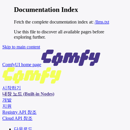
Documentation Index
Fetch the complete documentation index at:
/llms.txt
Use this file to discover all available pages before
exploring further.
Skip to main content
ComfyUI
home page
시작하기
내장 노드 (Built-in Nodes)
개발
지원
Registry API 참조
Cloud API 참조
다운로드