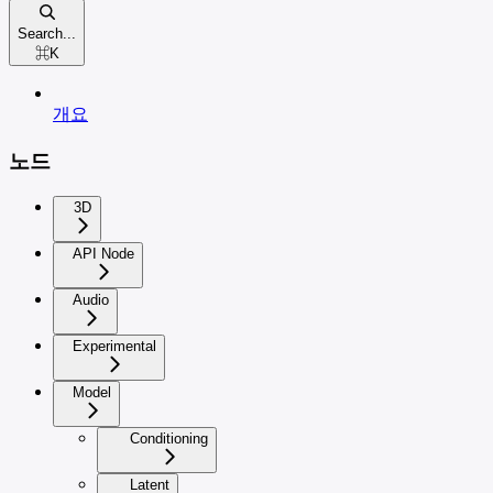
Search...
⌘
K
개요
노드
3D
API Node
Audio
Experimental
Model
Conditioning
Latent