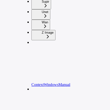
Supir
Unet
Wan
Z Image
ContextWindowsManual