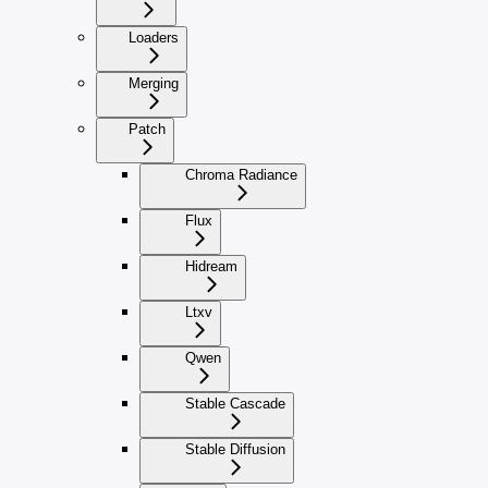
Loaders
Merging
Patch
Chroma Radiance
Flux
Hidream
Ltxv
Qwen
Stable Cascade
Stable Diffusion