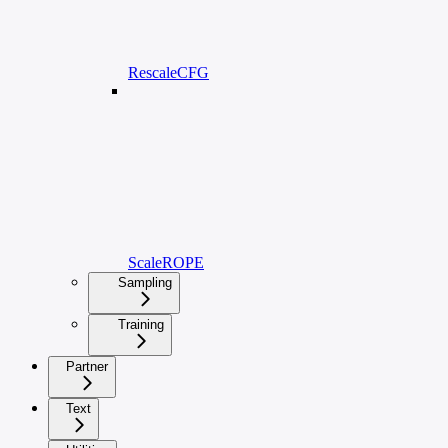
RescaleCFG
ScaleROPE
Sampling
Training
Partner
Text