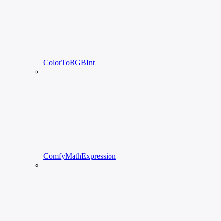
ColorToRGBInt
ComfyMathExpression