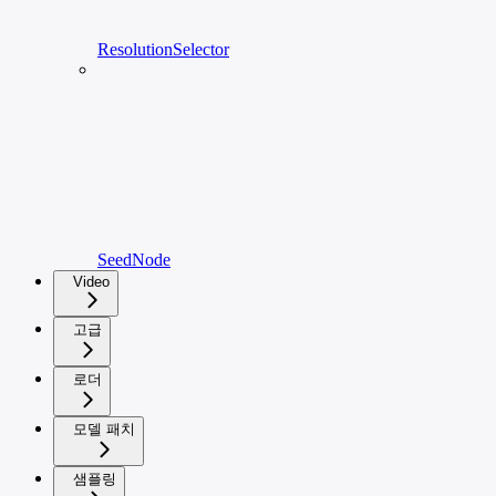
ResolutionSelector
SeedNode
Video
고급
로더
모델 패치
샘플링