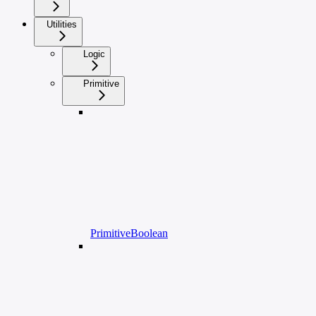
Utilities
Logic
Primitive
PrimitiveBoolean