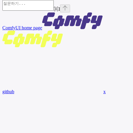
⌘
I
ComfyUI
home page
github
x