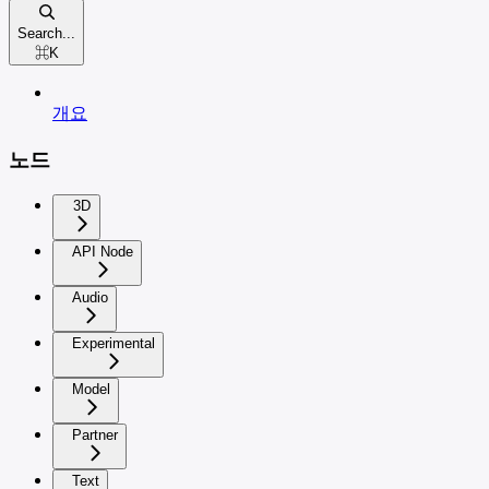
Search...
⌘
K
개요
노드
3D
API Node
Audio
Experimental
Model
Partner
Text