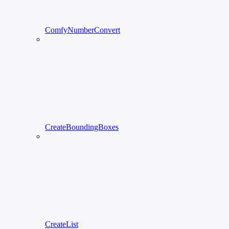
ComfyNumberConvert
CreateBoundingBoxes
CreateList