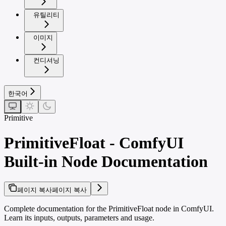
유틸리티
이미지
컨디셔닝
한국어
Primitive
PrimitiveFloat - ComfyUI
Built-in Node Documentation
페이지 복사
페이지 복사
Complete documentation for the PrimitiveFloat node in ComfyUI.
Learn its inputs, outputs, parameters and usage.