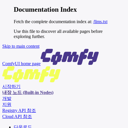
Documentation Index
Fetch the complete documentation index at:
/llms.txt
Use this file to discover all available pages before
exploring further.
Skip to main content
ComfyUI
home page
시작하기
내장 노드 (Built-in Nodes)
개발
지원
Registry API 참조
Cloud API 참조
다운로드