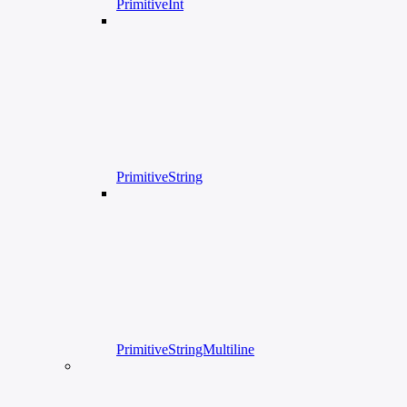
PrimitiveInt
PrimitiveString
PrimitiveStringMultiline