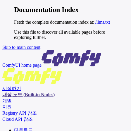
Documentation Index
Fetch the complete documentation index at:
/llms.txt
Use this file to discover all available pages before
exploring further.
Skip to main content
ComfyUI
home page
시작하기
내장 노드 (Built-in Nodes)
개발
지원
Registry API 참조
Cloud API 참조
다운로드