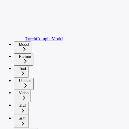
TorchCompileModel
Model
Partner
Text
Utilities
Video
고급
로더