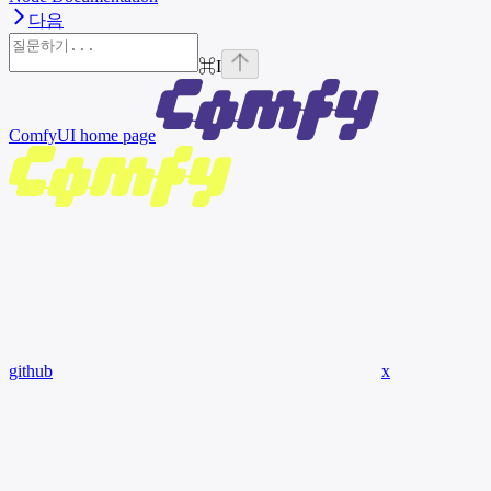
다음
⌘
I
ComfyUI
home page
github
x