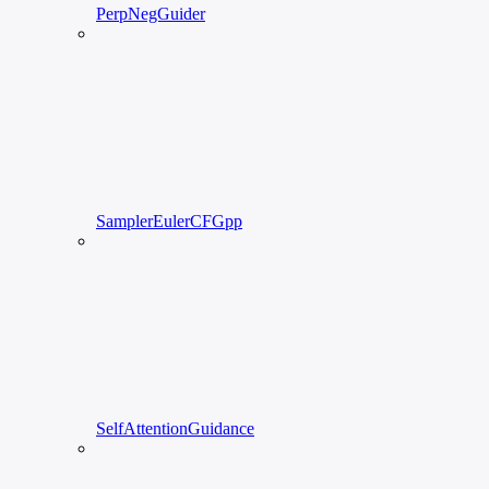
PerpNegGuider
SamplerEulerCFGpp
SelfAttentionGuidance