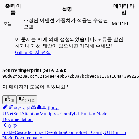
출력 이
데이터 타
설명
름
입
조정된 어텐션 가중치가 적용된 수정된
MODEL
모델
모델
이 문서는 AI에 의해 생성되었습니다. 오류를 발견
하거나 개선 제안이 있으시면 기여해 주세요!
GitHub에서 편집
Source fingerprint (SHA-256):
98d62fb28a0cdf62154ae4e0b672b3a7bcb9ed61186a164a4399226
이 페이지가 도움이 되었나요?
예
아니오
수정 제안
문제 보고
UNetSelfAttentionMultiply - ComfyUI Built-in Node
Documentation
이전
StableCascade_SuperResolutionControlnet - ComfyUI Built-in
Node Documentation