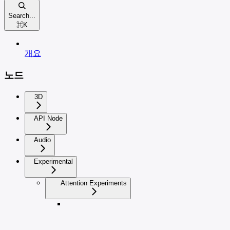
Search...
⌘
K
개요
노드
3D
API Node
Audio
Experimental
Attention Experiments