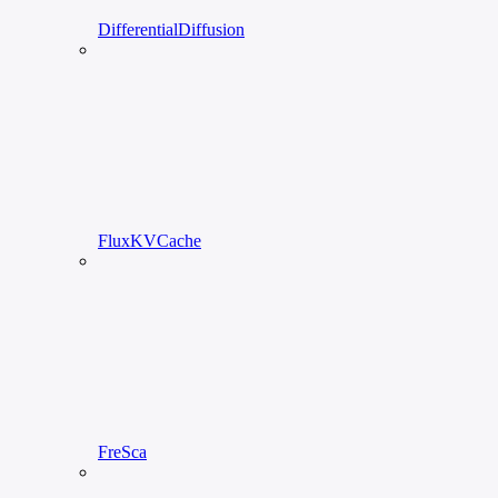
DifferentialDiffusion
FluxKVCache
FreSca