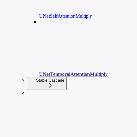
UNetSelfAttentionMultiply
UNetTemporalAttentionMultiply
Stable Cascade