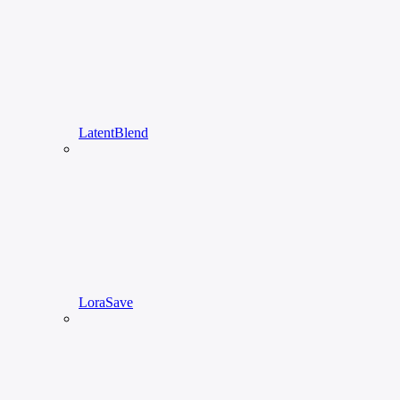
LatentBlend
LoraSave