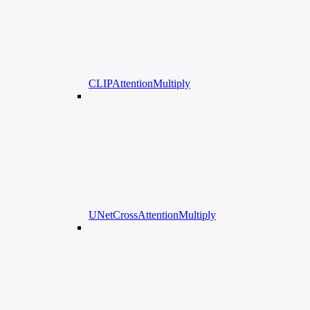
CLIPAttentionMultiply
UNetCrossAttentionMultiply