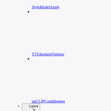
StyleModelApply
T5TokenizerOptions
unCLIPConditioning
Latent