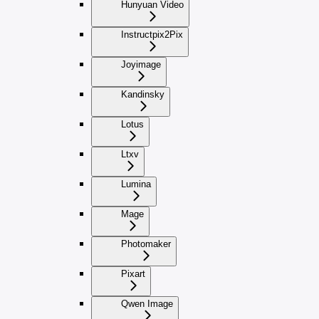
Hunyuan Video
Instructpix2Pix
Joyimage
Kandinsky
Lotus
Ltxv
Lumina
Mage
Photomaker
Pixart
Qwen Image