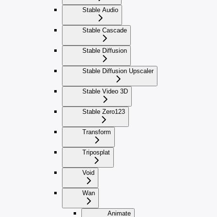
Stable Audio
Stable Cascade
Stable Diffusion
Stable Diffusion Upscaler
Stable Video 3D
Stable Zero123
Transform
Triposplat
Void
Wan
Animate