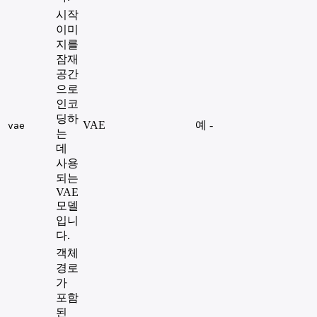
시작
이미
지를
잠재
공간
으로
인코
딩하
VAE
예
-
vae
는
데
사용
되는
VAE
모델
입니
다.
객체
경로
가
포함
된