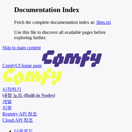
Documentation Index
Fetch the complete documentation index at:
/llms.txt
Use this file to discover all available pages before
exploring further.
Skip to main content
ComfyUI
home page
시작하기
내장 노드 (Built-in Nodes)
개발
지원
Registry API 참조
Cloud API 참조
다운로드