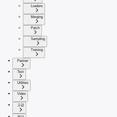
Loaders
Merging
Patch
Sampling
Training
Partner
Text
Utilities
Video
고급
로더