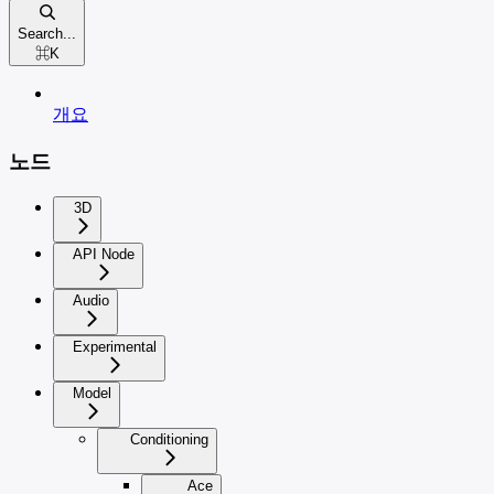
Search...
⌘
K
개요
노드
3D
API Node
Audio
Experimental
Model
Conditioning
Ace