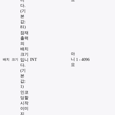
니
다.
(기
본
값:
81)
잠재
출력
의
배치
아
크기
니
INT
1 - 4096
배치 크기
입니
요
다.
(기
본
값:
1)
인코
딩할
시작
이미
지