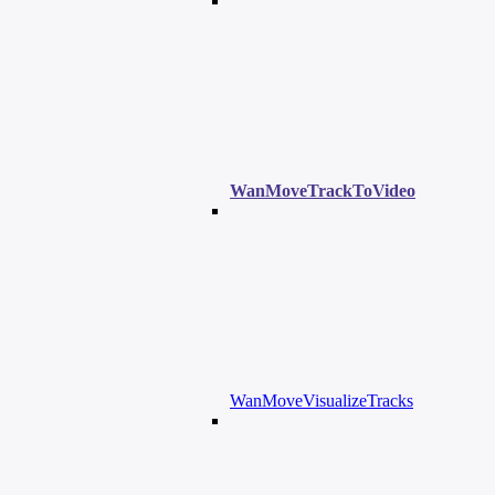
WanMoveTrackToVideo
WanMoveVisualizeTracks