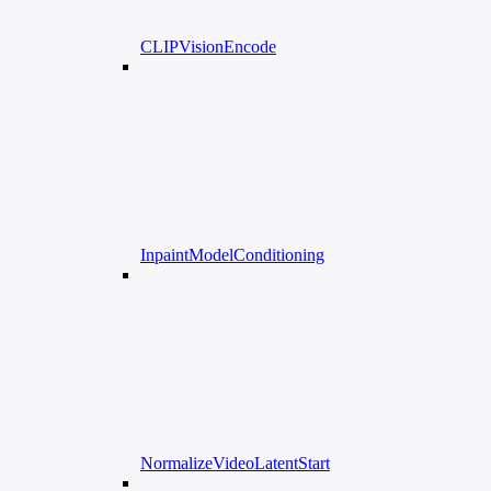
CLIPVisionEncode
InpaintModelConditioning
NormalizeVideoLatentStart