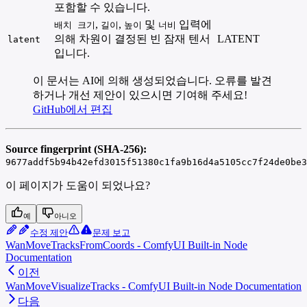
포함할 수 있습니다.
,
,
및
입력에
배치 크기
길이
높이
너비
의해 차원이 결정된 빈 잠재 텐서
LATENT
latent
입니다.
이 문서는 AI에 의해 생성되었습니다. 오류를 발견
하거나 개선 제안이 있으시면 기여해 주세요!
GitHub에서 편집
Source fingerprint (SHA-256):
9677addf5b94b42efd3015f51380c1fa9b16d4a5105cc7f24de0be3
이 페이지가 도움이 되었나요?
예
아니오
수정 제안
문제 보고
WanMoveTracksFromCoords - ComfyUI Built-in Node
Documentation
이전
WanMoveVisualizeTracks - ComfyUI Built-in Node Documentation
다음