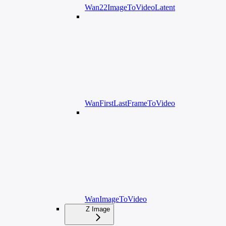
Wan22ImageToVideoLatent
WanFirstLastFrameToVideo
WanImageToVideo
Z Image