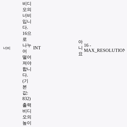
비디
오의
너비
입니
다.
16으
로
아
나누
16 -
INT
니
너비
MAX_RESOLUTION
어
요
떨어
져야
합니
다.
(기
본
값:
832)
출력
비디
오의
높이