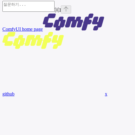
⌘
I
ComfyUI
home page
github
x