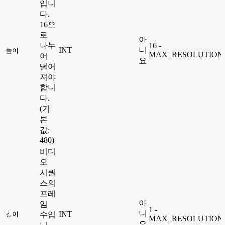
입니
다.
16으
로
아
나누
16 -
INT
니
높이
MAX_RESOLUTION
어
요
떨어
져야
합니
다.
(기
본
값:
480)
비디
오
시퀀
스의
프레
아
임
1 -
니
INT
길이
수입
MAX_RESOLUTION
요