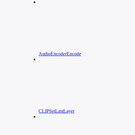
AudioEncoderEncode
CLIPSetLastLayer