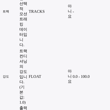
선택
아
적
니
TRACKS
-
트랙
모션
요
트래
킹
데이
터입
니
다.
트랙
컨디
셔닝
의
아
강도
니
FLOAT
0.0 - 100.0
강도
입니
요
다.
(기
본
값:
1.0)
출력