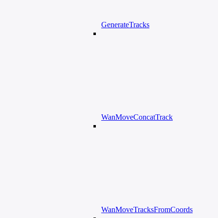
GenerateTracks
WanMoveConcatTrack
WanMoveTracksFromCoords