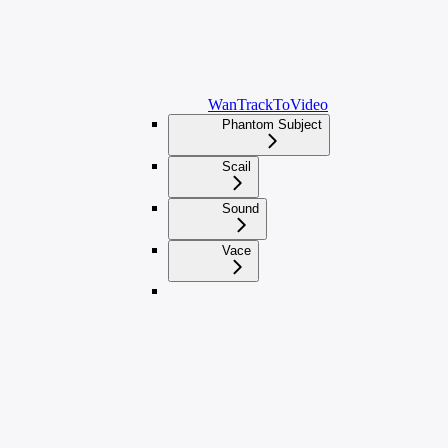
WanTrackToVideo
Phantom Subject
Scail
Sound
Vace