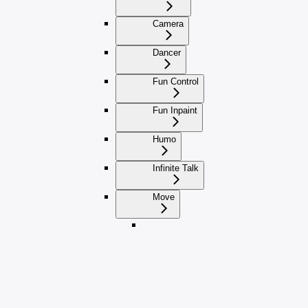
Camera
Dancer
Fun Control
Fun Inpaint
Humo
Infinite Talk
Move