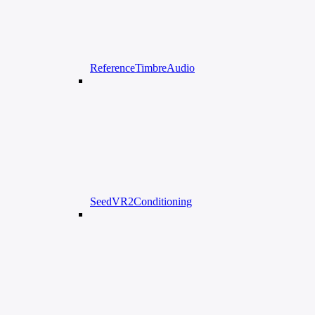
ReferenceTimbreAudio
SeedVR2Conditioning