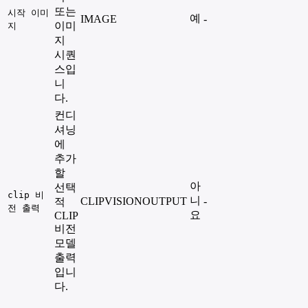
또는
시작 이미
예
IMAGE
-
이미
지
지
시퀀
스입
니
다.
컨디
셔닝
에
추가
할
아
선택
clip 비
니
CLIPVISIONOUTPUT
-
적
전 출력
요
CLIP
비전
모델
출력
입니
다.