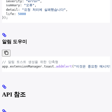
  severity:
 "error"
,
  summary:
 "오류"
,
  detail:
 "요청 처리에 실패했습니다"
,
  life:
 5000
});
알림 도우미
// 알림 토스트 생성을 위한 단축형
app
.
extensionManager
.
toast
.
addAlert
(
"이것은 중요한 메시지
API 참조