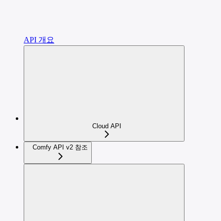
API 개요
Cloud API
Comfy API v2 참조