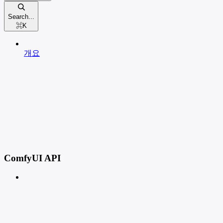
Search...
⌘
K
개요
ComfyUI API