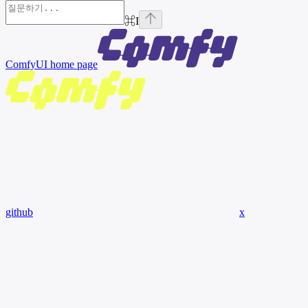
⌘
I
ComfyUI
home page
github
x