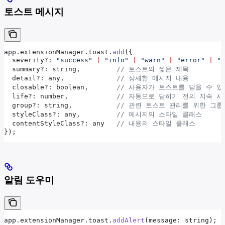
토스트 메시지
app
.
extensionManager
.
toast
.
add
({
  severity?
:
 "success"
 |
 "info"
 |
 "warn"
 |
 "error"
 |
 "s
  summary?
:
 string
,         
// 토스트의 짧은 제목
  detail?
:
 any
,             
// 상세한 메시지 내용
  closable?
:
 boolean
,       
// 사용자가 토스트를 닫을 수 있는
  life?
:
 number
,            
// 자동으로 닫히기 전의 지속 시
  group?
:
 string
,           
// 관련 토스트 관리를 위한 그룹
  styleClass?
:
 any
,         
// 메시지의 스타일 클래스
  contentStyleClass?
:
 any
   // 내용의 스타일 클래스
});
알림 도우미
app
.
extensionManager
.
toast
.
addAlert
(
message
: 
string
);