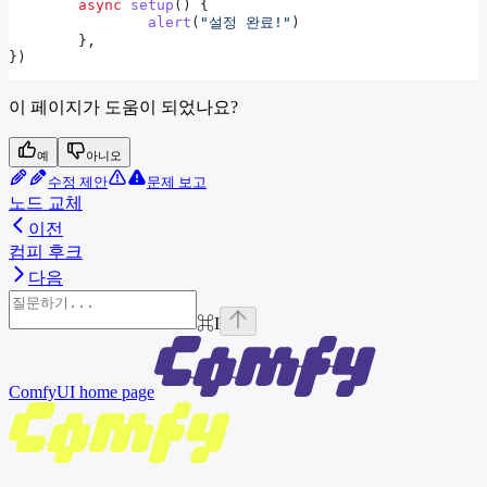
	async
 setup
() { 
		alert
(
"설정 완료!"
)
	},
})
이 페이지가 도움이 되었나요?
예
아니오
수정 제안
문제 보고
노드 교체
이전
컴피 후크
다음
⌘
I
ComfyUI
home page