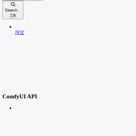
Search...
⌘
K
개요
ComfyUI API