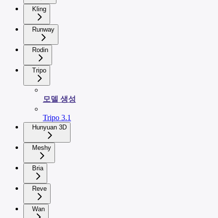
Kling
Runway
Rodin
Tripo
모델 생성
Tripo 3.1
Hunyuan 3D
Meshy
Bria
Reve
Wan