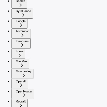
Beeble
ByteDance
Google
Anthropic
Ideogram
Luma
MiniMax
Moonvalley
OpenAI
OpenRouter
Recraft