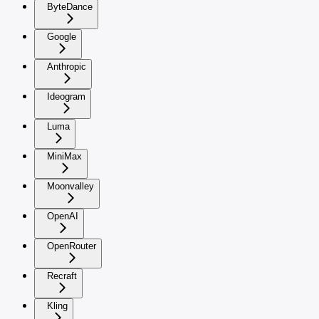
ByteDance
Google
Anthropic
Ideogram
Luma
MiniMax
Moonvalley
OpenAI
OpenRouter
Recraft
Kling