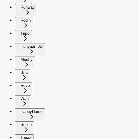
Runway
Rodin
Tripo
Hunyuan 3D
Meshy
Bria
Reve
Wan
HappyHorse
Sonilo
Topaz