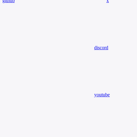
github
x
discord
youtube