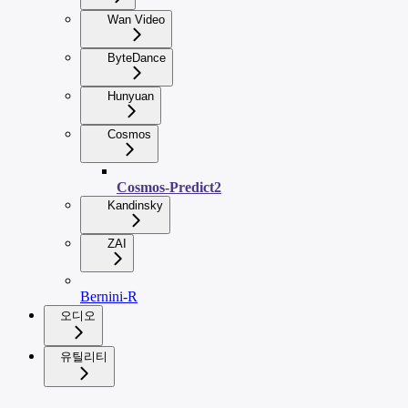
Wan Video
ByteDance
Hunyuan
Cosmos
Cosmos-Predict2
Kandinsky
ZAI
Bernini-R
오디오
유틸리티