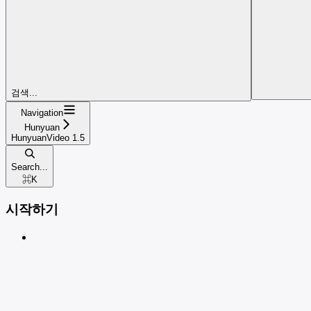
검색...
Navigation
Hunyuan
HunyuanVideo 1.5
Search...
⌘
K
시작하기