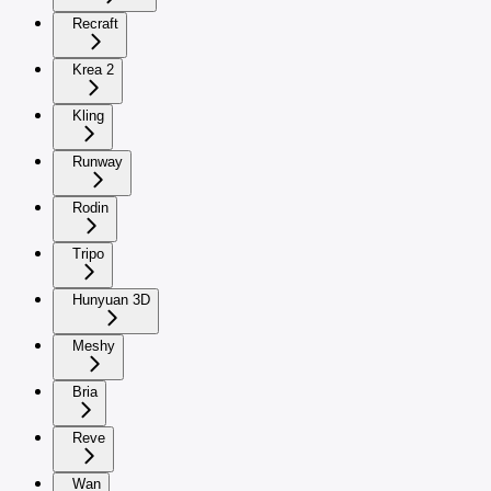
Recraft
Krea 2
Kling
Runway
Rodin
Tripo
Hunyuan 3D
Meshy
Bria
Reve
Wan