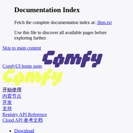
Documentation Index
Fetch the complete documentation index at:
/llms.txt
Use this file to discover all available pages before
exploring further.
Skip to main content
ComfyUI
home page
开始使用
内置节点
开发
支持
Registry API Reference
Cloud API 参考文档
Download