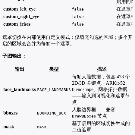
启用的
custom_left_eye
在遮罩
false
custom_right_eye
在遮罩
false
custom_irises
在遮罩
false
遮罩切换在内部使用自定义模式：仅填充勾选的区域；多个开
启的区域会合并为每帧一个遮罩。
子图输出：
输出
类型
描述
每帧人脸数据，包含 478 个
2D/3D 关键点、ARKit-52
face_landmarks
blendshape、网格拓扑数据
FACE_LANDMARKS
——输入到可视化和遮罩节
点
人脸边界框——兼容
bboxes
BOUNDING_BOX
节点
DrawBBoxes
基于启用的区域切换生成的
mask
MASK
二值遮罩