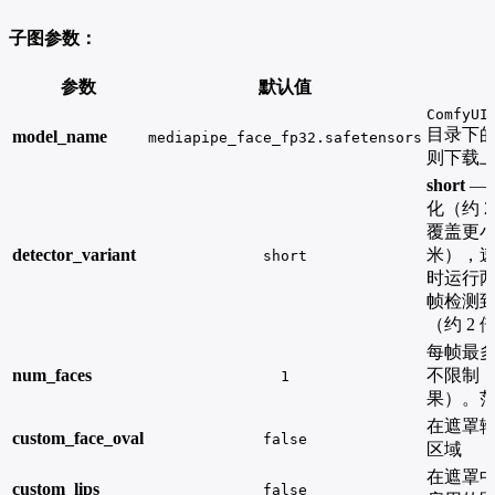
子图参数：
参数
默认值
ComfyUI
目录下
model_name
mediapipe_face_fp32.safetensors
则下载
short
—
化（约 
覆盖更小
detector_variant
米），
short
时运行
帧检测
（约 2
每帧最
num_faces
不限制
1
果）。范
在遮罩
custom_face_oval
false
区域
在遮罩
custom_lips
false