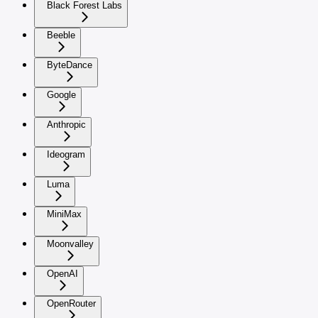
Black Forest Labs
Beeble
ByteDance
Google
Anthropic
Ideogram
Luma
MiniMax
Moonvalley
OpenAI
OpenRouter