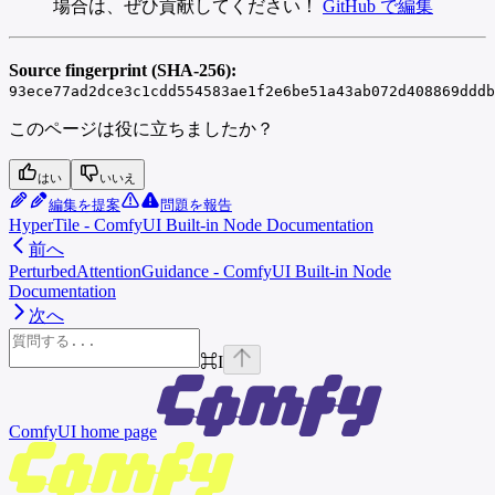
場合は、ぜひ貢献してください！
GitHub で編集
Source fingerprint (SHA-256):
93ece77ad2dce3c1cdd554583ae1f2e6be51a43ab072d408869dddb
このページは役に立ちましたか？
はい
いいえ
編集を提案
問題を報告
HyperTile - ComfyUI Built-in Node Documentation
前へ
PerturbedAttentionGuidance - ComfyUI Built-in Node
Documentation
次へ
⌘
I
ComfyUI
home page