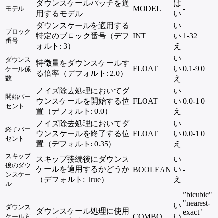
ダウンスケールパッチを適
は
MODEL
-
モデル
用するモデル
い
ダウンスケールを適用する
い
ブロック
特定のブロック番号（デフ
INT
い
1-32
番号
ォルト: 3）
え
い
ダウンス
特徴量をダウンスケールす
FLOAT
い
0.1-9.0
ケール係
る倍率（デフォルト: 2.0）
数
え
ノイズ除去処理においてダ
い
開始パー
ウンスケールを開始する位
FLOAT
い
0.0-1.0
セント
置（デフォルト: 0.0）
え
ノイズ除去処理においてダ
い
終了パー
ウンスケールを終了する位
FLOAT
い
0.0-1.0
セント
置（デフォルト: 0.35）
え
スキップ
スキップ接続後にダウンス
い
後のダウ
ケールを適用するかどうか
い
BOOLEAN
-
ンスケー
（デフォルト: True）
え
ル
”bicubic"
"nearest-
い
ダウンス
ダウンスケール処理に使用
exact"
い
COMBO
ケール方