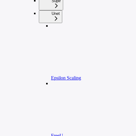
Supir
Unet
Epsilon Scaling
FreeU