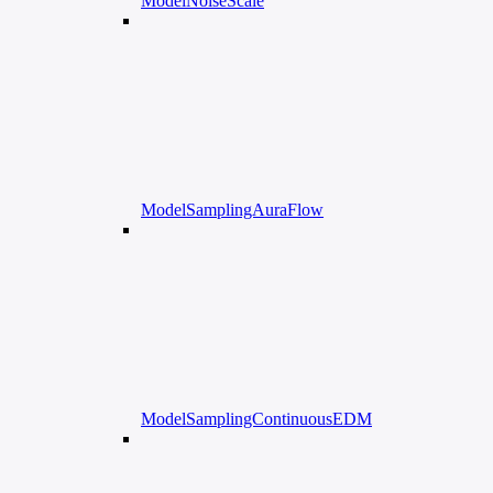
ModelNoiseScale
ModelSamplingAuraFlow
ModelSamplingContinuousEDM