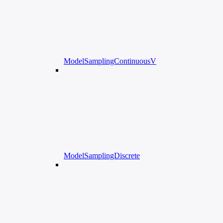
ModelSamplingContinuousV
ModelSamplingDiscrete