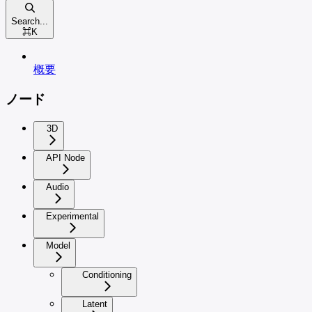
Search...
⌘
K
概要
ノード
3D
API Node
Audio
Experimental
Model
Conditioning
Latent