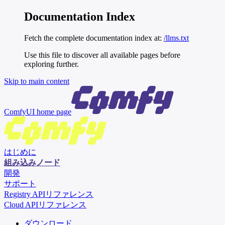
Documentation Index
Fetch the complete documentation index at:
/llms.txt
Use this file to discover all available pages before
exploring further.
Skip to main content
ComfyUI
home page
はじめに
組み込みノード
開発
サポート
Registry APIリファレンス
Cloud APIリファレンス
ダウンロード