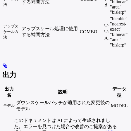
"bilinear"
する補間方法
法
え
"area"
"bislerp”
”bicubic"
"nearest-
い
アップス
アップスケール処理に使用
exact"
い
COMBO
ケール方
"bilinear"
する補間方法
法
え
"area"
"bislerp”
出力
出力
データ
説明
名
型
ダウンスケールパッチが適用された変更後の
MODEL
モデル
モデル
このドキュメントは AI によって生成されまし
た。エラーを見つけた場合や改善のご提案がある