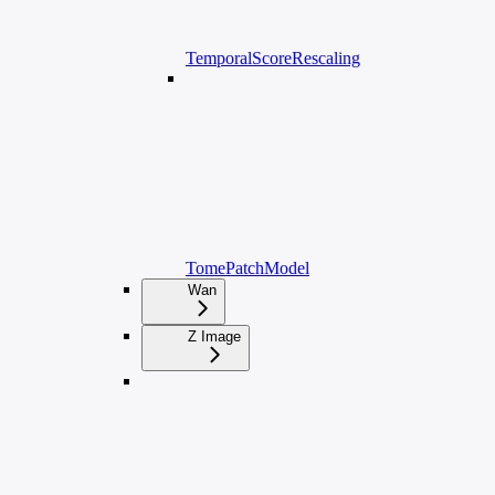
TemporalScoreRescaling
TomePatchModel
Wan
Z Image