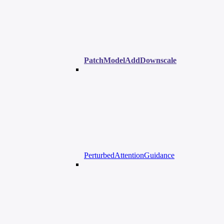
PatchModelAddDownscale
PerturbedAttentionGuidance