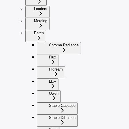
Loaders
Merging
Patch
Chroma Radiance
Flux
Hidream
Ltxv
Qwen
Stable Cascade
Stable Diffusion