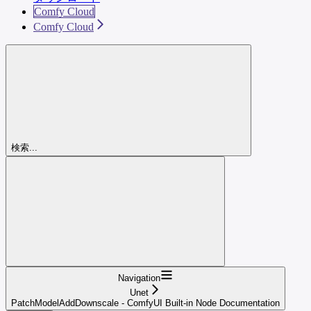
Comfy Cloud
Comfy Cloud
検索...
Navigation
Unet
PatchModelAddDownscale - ComfyUI Built-in Node Documentation