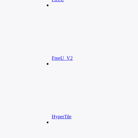
FreeU_V2
HyperTile