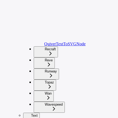
QuiverTextToSVGNode
Recraft
Reve
Runway
Topaz
Wan
Wavespeed
Text