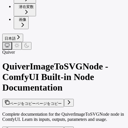
潜在変数
画像
日本語
Quiver
QuiverImageToSVGNode -
ComfyUI Built-in Node
Documentation
ページをコピー
ページをコピー
Complete documentation for the QuiverImageToSVGNode node in
ComfyUI. Learn its inputs, outputs, parameters and usage.