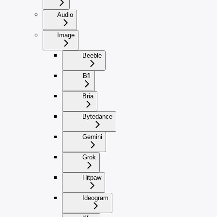
Audio
Image
Beeble
Bfl
Bria
Bytedance
Gemini
Grok
Hitpaw
Ideogram