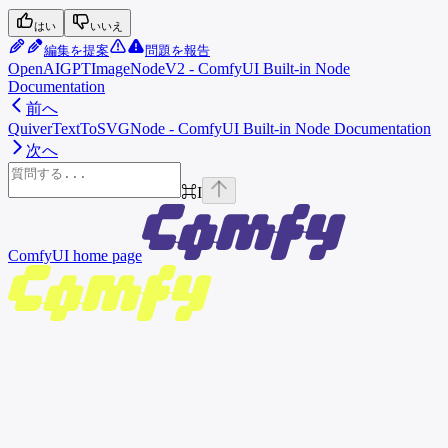
はい
いいえ
編集を提案
問題を報告
OpenAIGPTImageNodeV2 - ComfyUI Built-in Node
Documentation
前へ
QuiverTextToSVGNode - ComfyUI Built-in Node Documentation
次へ
⌘
I
ComfyUI
home page