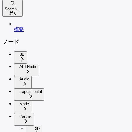
Search...
⌘
K
概要
ノード
3D
API Node
Audio
Experimental
Model
Partner
3D