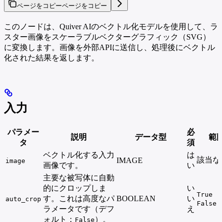
ページをコピー
ページをコピー
このノードは、Quiver AIのベクトル化モデルを使用して、ラ
スター画像をスケーラブルベクターグラフィック（SVG）
に変換します。画像を外部APIに送信し、処理後にベクトル
化された結果を返します。
入力
パラメー
必
説明
データ型
範
タ
須
ベクトル化する入力
は
該当な
IMAGE
image
画像です。
い
主要な被写体に自動
的にクロップしま
い
True
す。これは高度なパ
BOOLEAN
い
auto_crop
False
ラメータです（デフ
え
ォルト：
）。
False