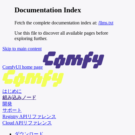
Documentation Index
Fetch the complete documentation index at:
/llms.txt
Use this file to discover all available pages before
exploring further.
Skip to main content
ComfyUI
home page
はじめに
組み込みノード
開発
サポート
Registry APIリファレンス
Cloud APIリファレンス
ダウンロード