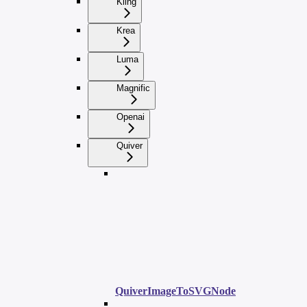
Kling
Krea
Luma
Magnific
Openai
Quiver
QuiverImageToSVGNode