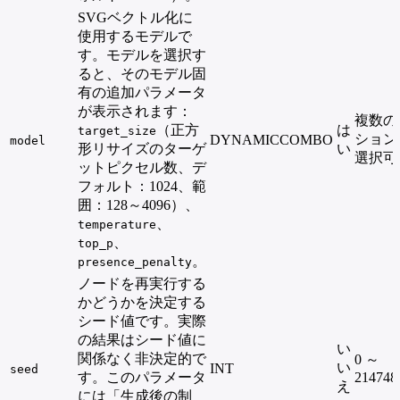
SVGベクトル化に
使用するモデルで
す。モデルを選択す
ると、そのモデル固
有の追加パラメータ
が表示されます：
複数の
（正方
は
target_size
ション
DYNAMICCOMBO
model
形リサイズのターゲ
い
選択可
ットピクセル数、デ
フォルト：1024、範
囲：128～4096）、
、
temperature
、
top_p
。
presence_penalty
ノードを再実行する
かどうかを決定する
シード値です。実際
の結果はシード値に
い
関係なく非決定的で
0 ～
い
INT
seed
す。このパラメータ
214748
え
には「生成後の制