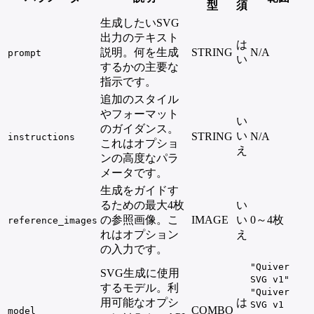
型
須
生成したいSVG
出力のテキスト
は
説明。何を生成
STRING
N/A
prompt
い
するかの主要な
指示です。
追加のスタイル
やフォーマット
い
のガイダンス。
い
STRING
N/A
instructions
これはオプショ
え
ンの高度なパラ
メータです。
生成をガイドす
るための最大4枚
い
の参照画像。こ
IMAGE
い
0～4枚
reference_images
れはオプション
え
の入力です。
"Quiver
SVG生成に使用
SVG v1"
するモデル。利
"Quiver
用可能なオプシ
は
SVG v1
COMBO
model