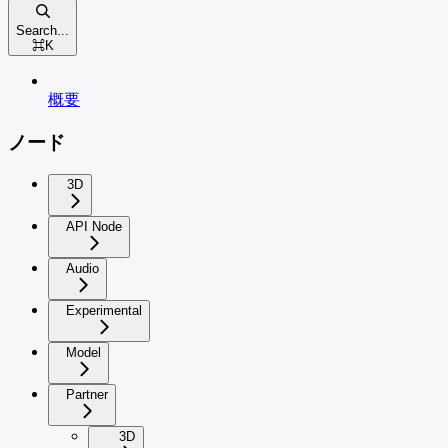
Search...
⌘
K
概要
ノード
3D
API Node
Audio
Experimental
Model
Partner
3D