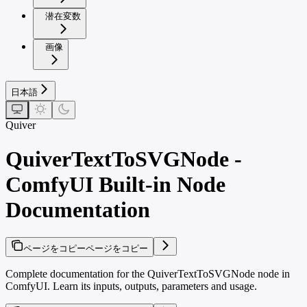
潜在変数
画像
日本語
Quiver
QuiverTextToSVGNode -
ComfyUI Built-in Node
Documentation
ページをコピー
ページをコピー
Complete documentation for the QuiverTextToSVGNode node in
ComfyUI. Learn its inputs, outputs, parameters and usage.