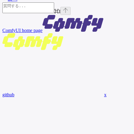
⌘
I
ComfyUI
home page
github
x