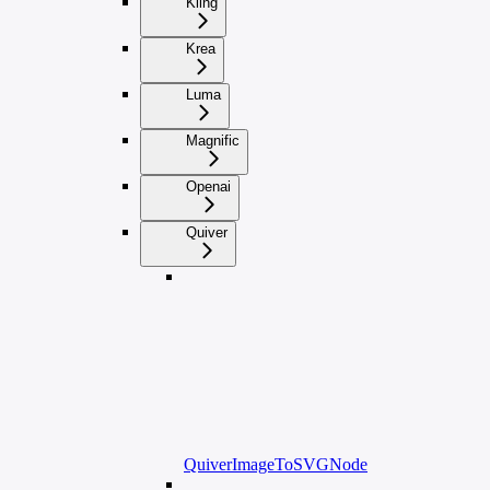
Kling
Krea
Luma
Magnific
Openai
Quiver
QuiverImageToSVGNode