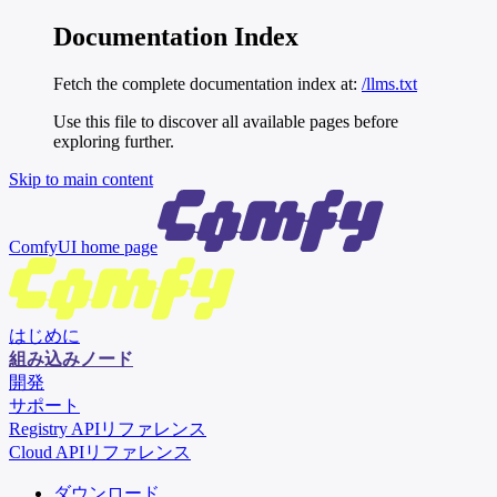
Documentation Index
Fetch the complete documentation index at:
/llms.txt
Use this file to discover all available pages before
exploring further.
Skip to main content
ComfyUI
home page
はじめに
組み込みノード
開発
サポート
Registry APIリファレンス
Cloud APIリファレンス
ダウンロード