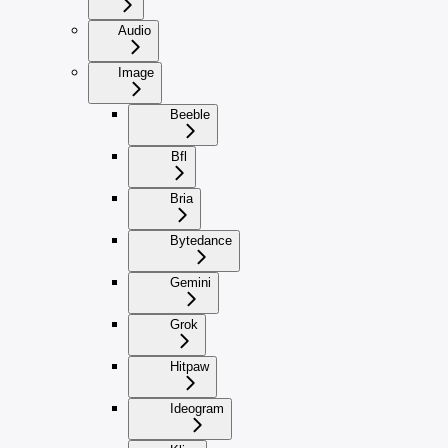
Audio
Image
Beeble
Bfl
Bria
Bytedance
Gemini
Grok
Hitpaw
Ideogram