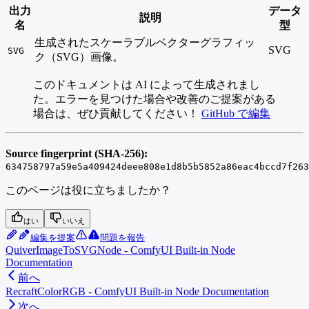
出力
データ
説明
名
型
生成されたスケーラブルベクターグラフィッ
SVG
SVG
ク（SVG）画像。
このドキュメントは AI によって生成されまし
た。エラーを見つけた場合や改善のご提案がある
場合は、ぜひ貢献してください！
GitHub で編集
Source fingerprint (SHA-256):
634758797a59e5a409424deee808e1d8b5b5852a86eac4bccd7f263
このページは役に立ちましたか？
はい
いいえ
編集を提案
問題を報告
QuiverImageToSVGNode - ComfyUI Built-in Node
Documentation
前へ
RecraftColorRGB - ComfyUI Built-in Node Documentation
次へ