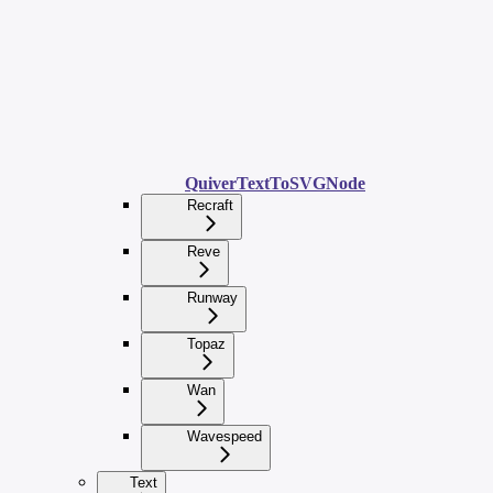
QuiverTextToSVGNode
Recraft
Reve
Runway
Topaz
Wan
Wavespeed
Text