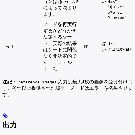
ョンはQuiver API
い
Max"
"Quiver
によって決まり
SVG v1
ます。
Preview"
ノードを再実行
するかどうかを
決定するシー
ド。実際の結果
は
0～
INT
seed
はシードに関係
い
2147483647
なく非決定的で
す。デフォル
ト：0。
注記：
入力は最大4枚の画像を受け付けま
reference_images
す。それ以上提供された場合、ノードはエラーを発生させま
す。
出力