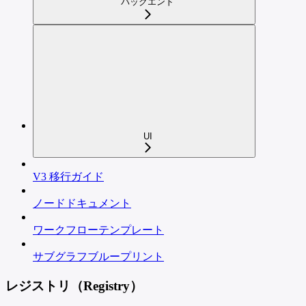
バックエンド
UI
V3 移行ガイド
ノードドキュメント
ワークフローテンプレート
サブグラフブループリント
レジストリ（Registry）