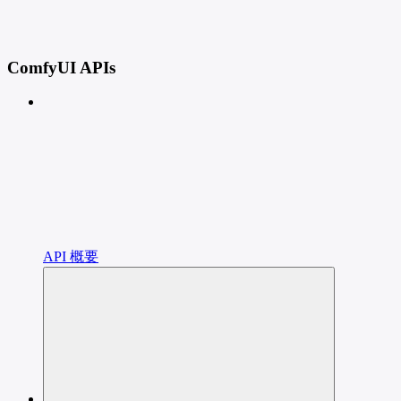
ComfyUI APIs
API 概要