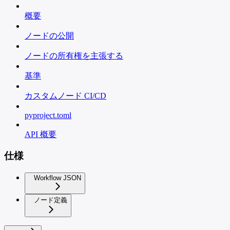
概要
ノードの公開
ノードの所有権を主張する
基準
カスタムノード CI/CD
pyproject.toml
API 概要
仕様
Workflow JSON
ノード定義