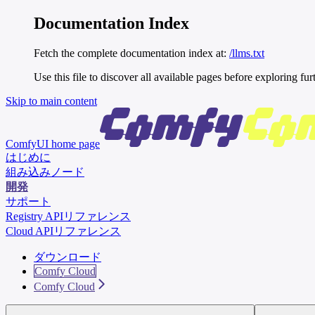
Documentation Index
Fetch the complete documentation index at:
/llms.txt
Use this file to discover all available pages before exploring fur
Skip to main content
ComfyUI
home page
はじめに
組み込みノード
開発
サポート
Registry APIリファレンス
Cloud APIリファレンス
ダウンロード
Comfy Cloud
Comfy Cloud