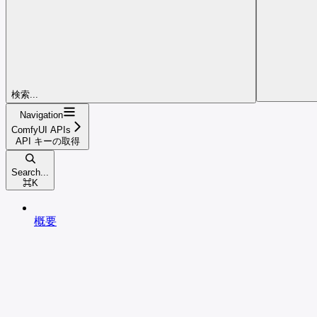
検索...
Navigation
ComfyUI APIs
API キーの取得
Search...
⌘
K
概要