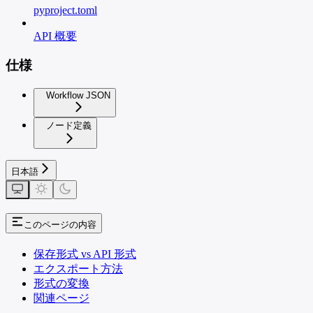
pyproject.toml
API 概要
仕様
Workflow JSON
ノード定義
日本語
このページの内容
保存形式 vs API 形式
エクスポート方法
形式の変換
関連ページ