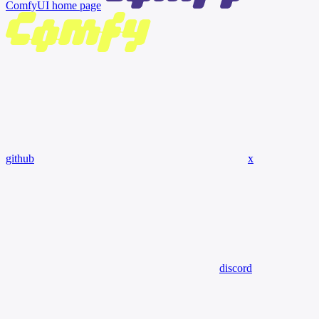
ComfyUI
home page
github
x
discord