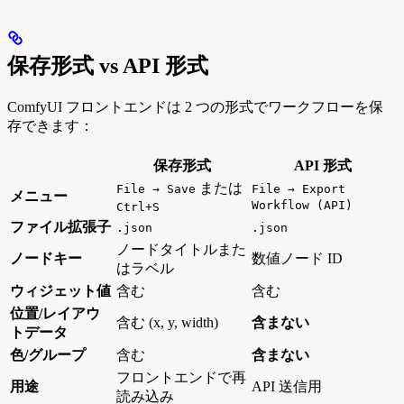
保存形式 vs API 形式
ComfyUI フロントエンドは 2 つの形式でワークフローを保
存できます：
保存形式
API 形式
または
File → Save
File → Export
メニュー
Workflow (API)
Ctrl+S
ファイル拡張子
.json
.json
ノードタイトルまた
ノードキー
数値ノード ID
はラベル
ウィジェット値
含む
含む
位置/レイアウ
含む (x, y, width)
含まない
トデータ
色/グループ
含む
含まない
フロントエンドで再
用途
API 送信用
読み込み