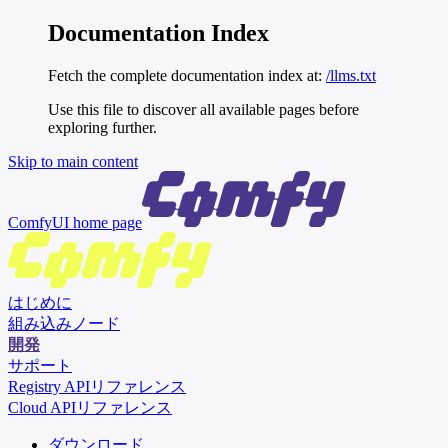
Documentation Index
Fetch the complete documentation index at:
/llms.txt
Use this file to discover all available pages before
exploring further.
Skip to main content
ComfyUI
home page
はじめに
組み込みノード
開発
サポート
Registry APIリファレンス
Cloud APIリファレンス
ダウンロード