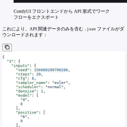
ComfyUI フロントエンドから API 形式でワーク
フローをエクスポート
これにより、API 関連データのみを含む
ファイルがダ
.json
ウンロードされます：
{
  "3"
: {
    "inputs"
: {
      "seed"
: 
156680208700286
,
      "steps"
: 
20
,
      "cfg"
: 
8
,
      "sampler_name"
: 
"euler"
,
      "scheduler"
: 
"normal"
,
      "denoise"
: 
1
,
      "model"
: [
        "4"
,
        0
      ],
      "positive"
: [
        "6"
,
        0
      ],