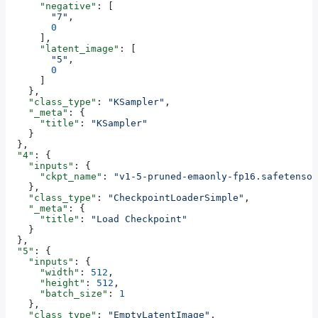
      "negative"
: [
        "7"
,
        0
      ],
      "latent_image"
: [
        "5"
,
        0
      ]
    },
    "class_type"
: 
"KSampler"
,
    "_meta"
: {
      "title"
: 
"KSampler"
    }
  },
  "4"
: {
    "inputs"
: {
      "ckpt_name"
: 
"v1-5-pruned-emaonly-fp16.safetensor
    },
    "class_type"
: 
"CheckpointLoaderSimple"
,
    "_meta"
: {
      "title"
: 
"Load Checkpoint"
    }
  },
  "5"
: {
    "inputs"
: {
      "width"
: 
512
,
      "height"
: 
512
,
      "batch_size"
: 
1
    },
    "class_type"
: 
"EmptyLatentImage"
,