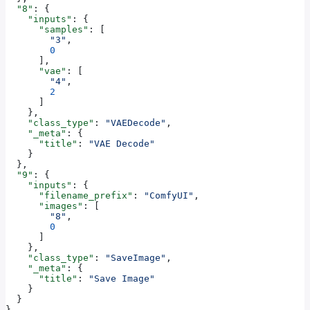
  "8"
: {
    "inputs"
: {
      "samples"
: [
        "3"
,
        0
      ],
      "vae"
: [
        "4"
,
        2
      ]
    },
    "class_type"
: 
"VAEDecode"
,
    "_meta"
: {
      "title"
: 
"VAE Decode"
    }
  },
  "9"
: {
    "inputs"
: {
      "filename_prefix"
: 
"ComfyUI"
,
      "images"
: [
        "8"
,
        0
      ]
    },
    "class_type"
: 
"SaveImage"
,
    "_meta"
: {
      "title"
: 
"Save Image"
    }
  }
}