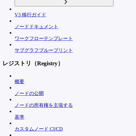
V3 移行ガイド
ノードドキュメント
ワークフローテンプレート
サブグラフブループリント
レジストリ（Registry）
概要
ノードの公開
ノードの所有権を主張する
基準
カスタムノード CI/CD