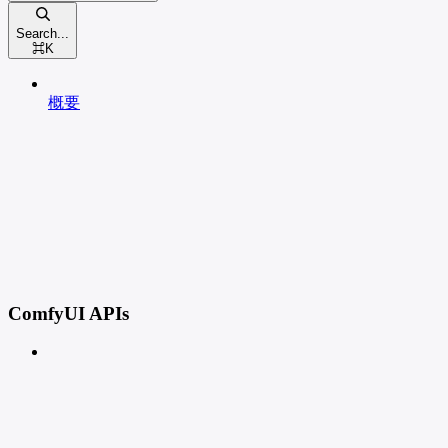
Search...
⌘
K
概要
ComfyUI APIs