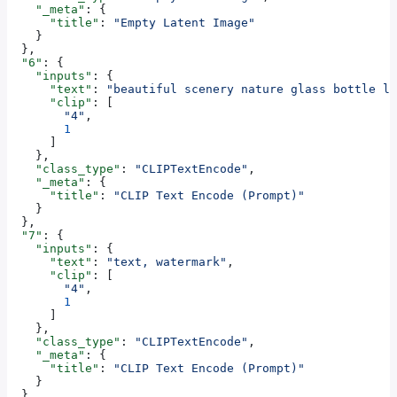
    "_meta"
: {
      "title"
: 
"Empty Latent Image"
    }
  },
  "6"
: {
    "inputs"
: {
      "text"
: 
"beautiful scenery nature glass bottle la
      "clip"
: [
        "4"
,
        1
      ]
    },
    "class_type"
: 
"CLIPTextEncode"
,
    "_meta"
: {
      "title"
: 
"CLIP Text Encode (Prompt)"
    }
  },
  "7"
: {
    "inputs"
: {
      "text"
: 
"text, watermark"
,
      "clip"
: [
        "4"
,
        1
      ]
    },
    "class_type"
: 
"CLIPTextEncode"
,
    "_meta"
: {
      "title"
: 
"CLIP Text Encode (Prompt)"
    }
  },