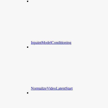
InpaintModelConditioning
NormalizeVideoLatentStart