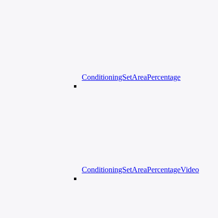
ConditioningSetAreaPercentage
ConditioningSetAreaPercentageVideo