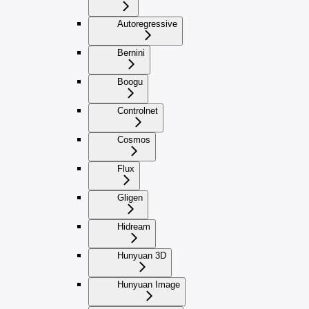
Autoregressive
Bernini
Boogu
Controlnet
Cosmos
Flux
Gligen
Hidream
Hunyuan 3D
Hunyuan Image