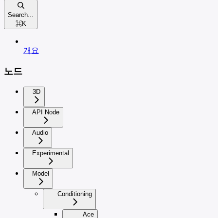
Search...
⌘
K
개요
노드
3D
API Node
Audio
Experimental
Model
Conditioning
Ace