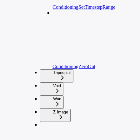
ConditioningSetTimestepRange
ConditioningZeroOut
Triposplat
Void
Wan
Z Image