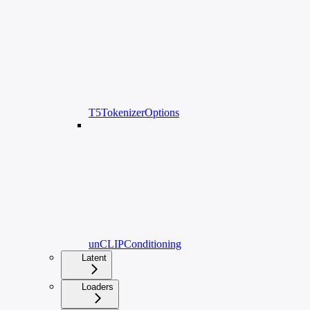
T5TokenizerOptions
unCLIPConditioning
Latent
Loaders