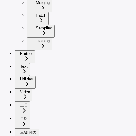
Merging
Patch
Sampling
Training
Partner
Text
Utilities
Video
고급
로더
모델 패치