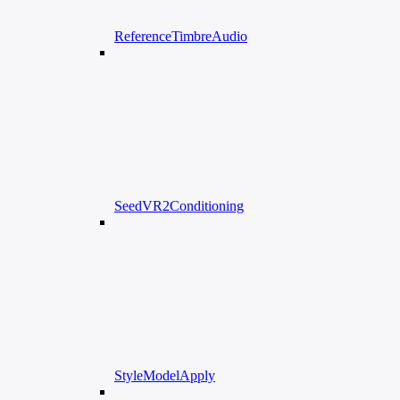
ReferenceTimbreAudio
SeedVR2Conditioning
StyleModelApply