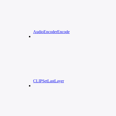
AudioEncoderEncode
CLIPSetLastLayer