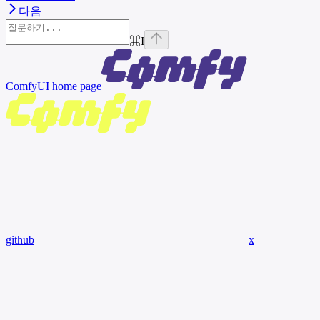
다음
⌘
I
ComfyUI
home page
github
x