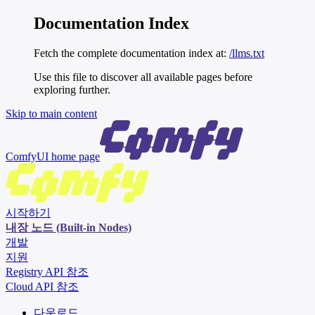
Documentation Index
Fetch the complete documentation index at:
/llms.txt
Use this file to discover all available pages before
exploring further.
Skip to main content
ComfyUI
home page
시작하기
내장 노드 (Built-in Nodes)
개발
지원
Registry API 참조
Cloud API 참조
다운로드