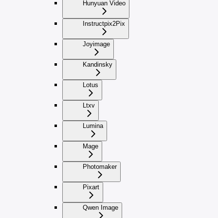
Hunyuan Video
Instructpix2Pix
Joyimage
Kandinsky
Lotus
Ltxv
Lumina
Mage
Photomaker
Pixart
Qwen Image