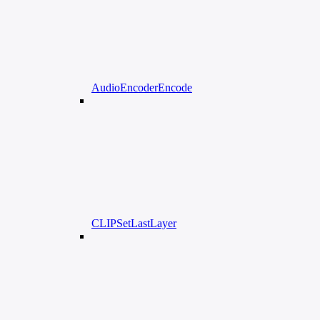
AudioEncoderEncode
CLIPSetLastLayer