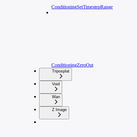
ConditioningSetTimestepRange
ConditioningZeroOut
Triposplat
Void
Wan
Z Image