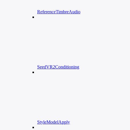
ReferenceTimbreAudio
SeedVR2Conditioning
StyleModelApply