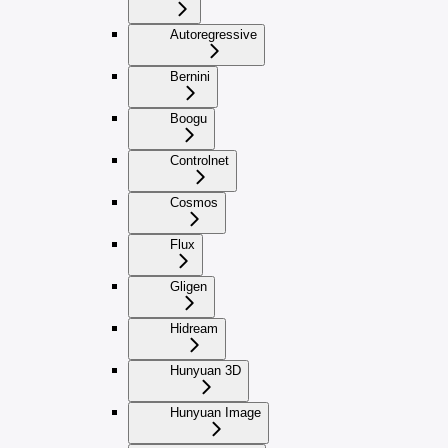
Autoregressive
Bernini
Boogu
Controlnet
Cosmos
Flux
Gligen
Hidream
Hunyuan 3D
Hunyuan Image