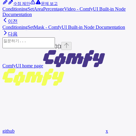
수정 제안
문제 보고
ConditioningSetAreaPercentageVideo - ComfyUI Built-in Node
Documentation
이전
ConditioningSetMask - ComfyUI Built-in Node Documentation
다음
⌘
I
ComfyUI
home page
github
x