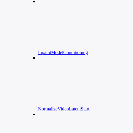
InpaintModelConditioning
NormalizeVideoLatentStart