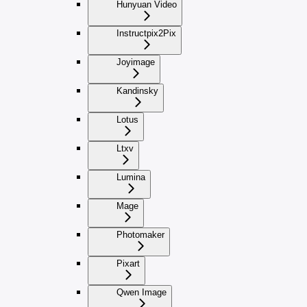
Hunyuan Video
Instructpix2Pix
Joyimage
Kandinsky
Lotus
Ltxv
Lumina
Mage
Photomaker
Pixart
Qwen Image