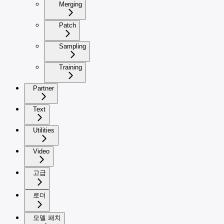
Merging
Patch
Sampling
Training
Partner
Text
Utilities
Video
고급
로더
모델 패치