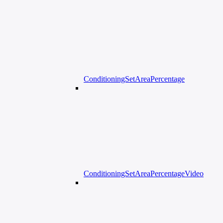
ConditioningSetAreaPercentage
ConditioningSetAreaPercentageVideo