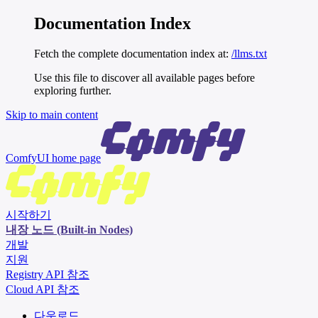
Documentation Index
Fetch the complete documentation index at:
/llms.txt
Use this file to discover all available pages before
exploring further.
Skip to main content
ComfyUI
home page
시작하기
내장 노드 (Built-in Nodes)
개발
지원
Registry API 참조
Cloud API 참조
다운로드