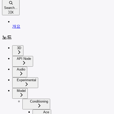
Search...
⌘
K
개요
노드
3D
API Node
Audio
Experimental
Model
Conditioning
Ace