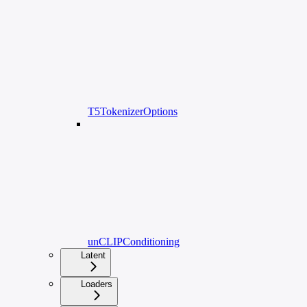
T5TokenizerOptions
unCLIPConditioning
Latent
Loaders