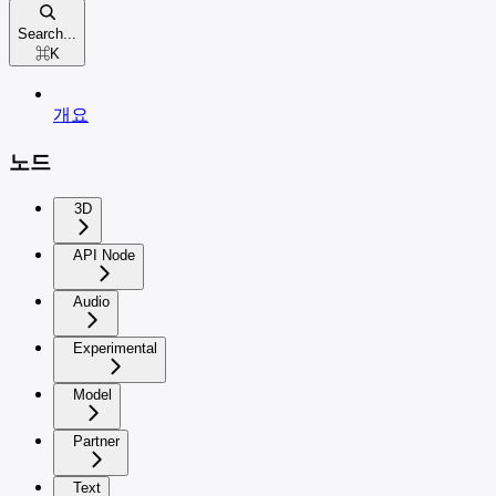
Search...
⌘
K
개요
노드
3D
API Node
Audio
Experimental
Model
Partner
Text