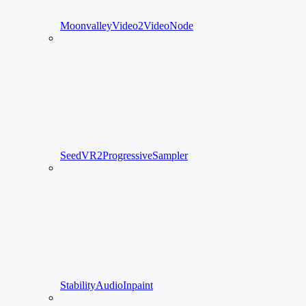
MoonvalleyVideo2VideoNode
SeedVR2ProgressiveSampler
StabilityAudioInpaint