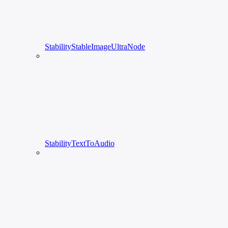
StabilityStableImageUltraNode
StabilityTextToAudio