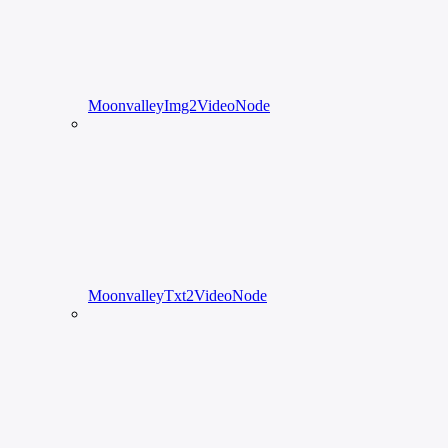
MoonvalleyImg2VideoNode
MoonvalleyTxt2VideoNode