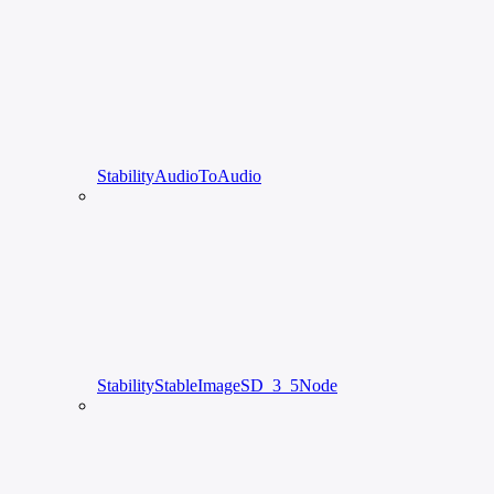
StabilityAudioToAudio
StabilityStableImageSD_3_5Node