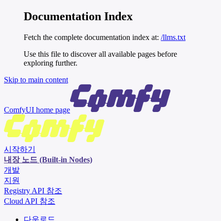
Documentation Index
Fetch the complete documentation index at:
/llms.txt
Use this file to discover all available pages before
exploring further.
Skip to main content
ComfyUI
home page
시작하기
내장 노드 (Built-in Nodes)
개발
지원
Registry API 참조
Cloud API 참조
다운로드