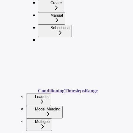
Create
Manual
Scheduling
ConditioningTimestepsRange
Loaders
Model Merging
Multigpu