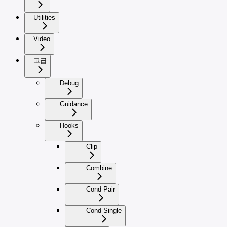
Utilities
Video
고급
Debug
Guidance
Hooks
Clip
Combine
Cond Pair
Cond Single