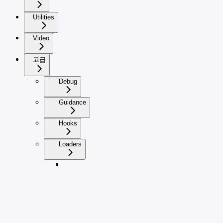
Utilities
Video
고급
Debug
Guidance
Hooks
Loaders