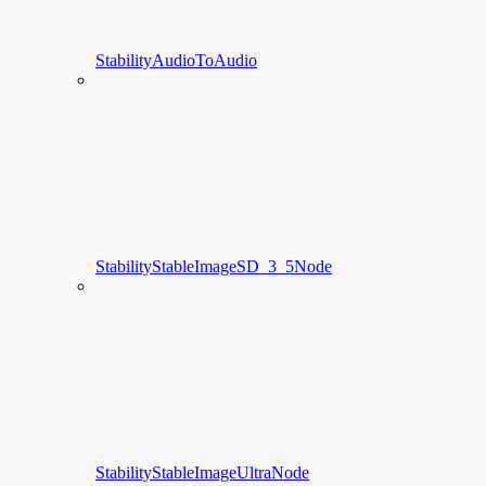
StabilityAudioToAudio
StabilityStableImageSD_3_5Node
StabilityStableImageUltraNode