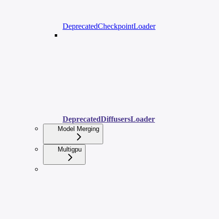
DeprecatedCheckpointLoader
DeprecatedDiffusersLoader
Model Merging
Multigpu