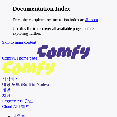
Documentation Index
Fetch the complete documentation index at:
/llms.txt
Use this file to discover all available pages before
exploring further.
Skip to main content
ComfyUI
home page
시작하기
내장 노드 (Built-in Nodes)
개발
지원
Registry API 참조
Cloud API 참조
다운로드