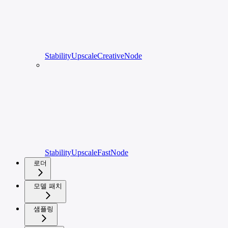
StabilityUpscaleCreativeNode
StabilityUpscaleFastNode
로더
모델 패치
샘플링