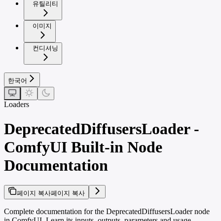
유틸리티
이미지
컨디셔닝
한국어
Loaders
DeprecatedDiffusersLoader -
ComfyUI Built-in Node
Documentation
페이지 복사
페이지 복사
Complete documentation for the DeprecatedDiffusersLoader node
in ComfyUI. Learn its inputs, outputs, parameters and usage.