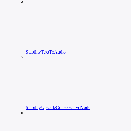
StabilityTextToAudio
StabilityUpscaleConservativeNode