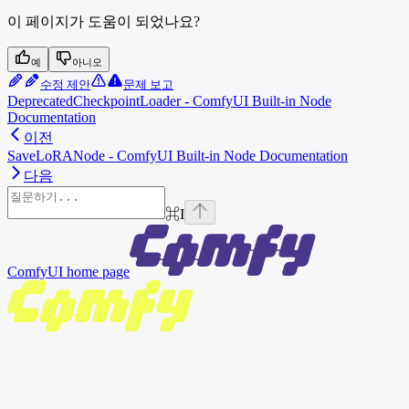
이 페이지가 도움이 되었나요?
예
아니오
수정 제안
문제 보고
DeprecatedCheckpointLoader - ComfyUI Built-in Node
Documentation
이전
SaveLoRANode - ComfyUI Built-in Node Documentation
다음
⌘
I
ComfyUI
home page