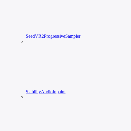
SeedVR2ProgressiveSampler
StabilityAudioInpaint