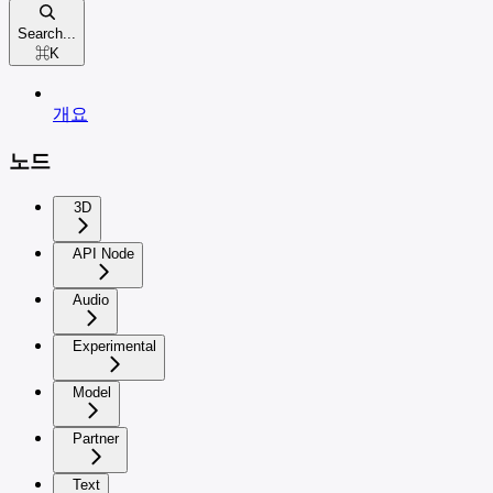
Search...
⌘
K
개요
노드
3D
API Node
Audio
Experimental
Model
Partner
Text