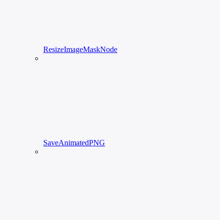
ResizeImageMaskNode
SaveAnimatedPNG