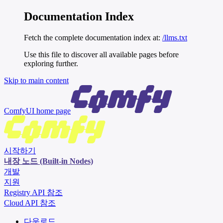
Documentation Index
Fetch the complete documentation index at:
/llms.txt
Use this file to discover all available pages before
exploring further.
Skip to main content
ComfyUI
home page
시작하기
내장 노드 (Built-in Nodes)
개발
지원
Registry API 참조
Cloud API 참조
다운로드