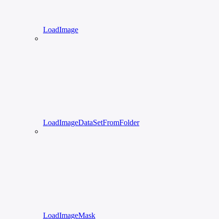
LoadImage
LoadImageDataSetFromFolder
LoadImageMask