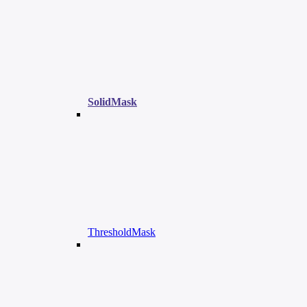
SolidMask
ThresholdMask