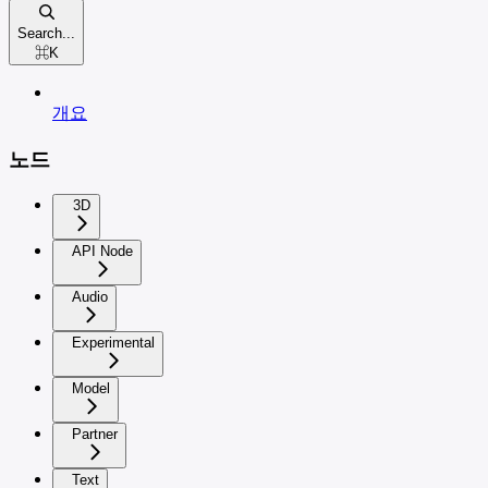
Search...
⌘
K
개요
노드
3D
API Node
Audio
Experimental
Model
Partner
Text