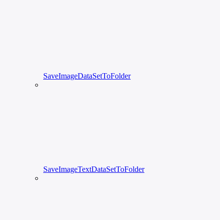
SaveImageDataSetToFolder
SaveImageTextDataSetToFolder