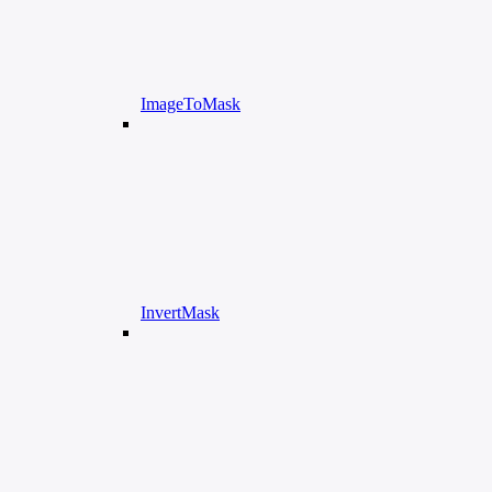
ImageToMask
InvertMask