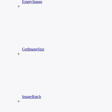
EmptyImage
GetImageSize
ImageBatch