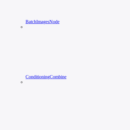
BatchImagesNode
ConditioningCombine