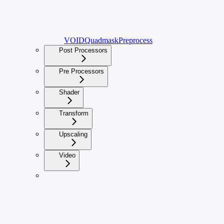
VOIDQuadmaskPreprocess
Post Processors
Pre Processors
Shader
Transform
Upscaling
Video