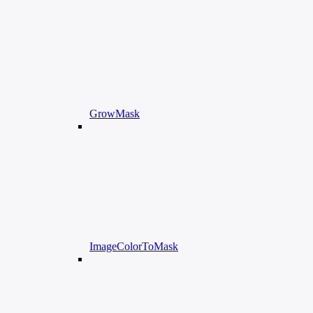
GrowMask
ImageColorToMask