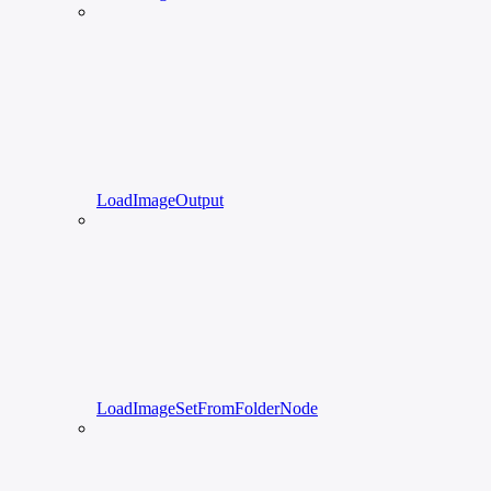
LoadImageOutput
LoadImageSetFromFolderNode