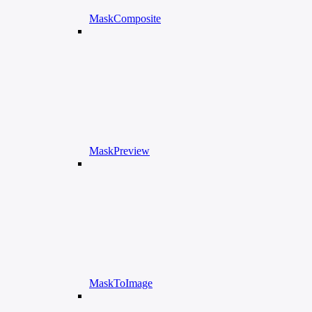
MaskComposite
MaskPreview
MaskToImage