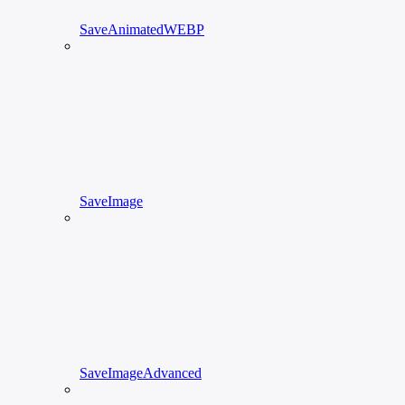
SaveAnimatedWEBP
SaveImage
SaveImageAdvanced