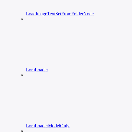
LoadImageTextSetFromFolderNode
LoraLoader
LoraLoaderModelOnly