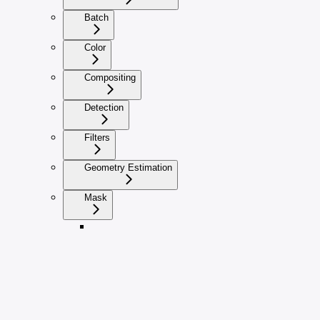
Batch
Color
Compositing
Detection
Filters
Geometry Estimation
Mask