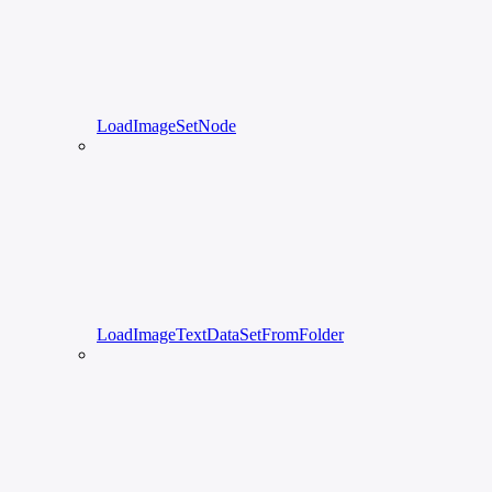
LoadImageSetNode
LoadImageTextDataSetFromFolder