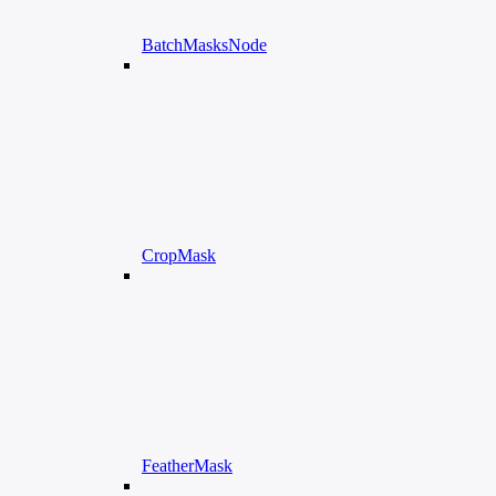
BatchMasksNode
CropMask
FeatherMask