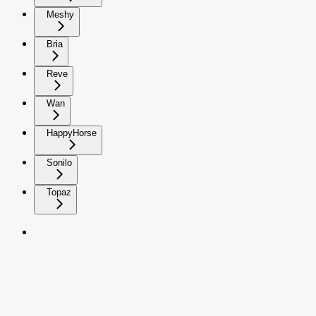
Meshy
Bria
Reve
Wan
HappyHorse
Sonilo
Topaz