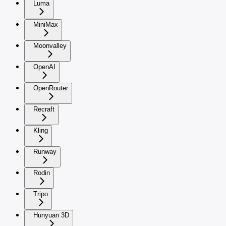
Luma
MiniMax
Moonvalley
OpenAI
OpenRouter
Recraft
Kling
Runway
Rodin
Tripo
Hunyuan 3D