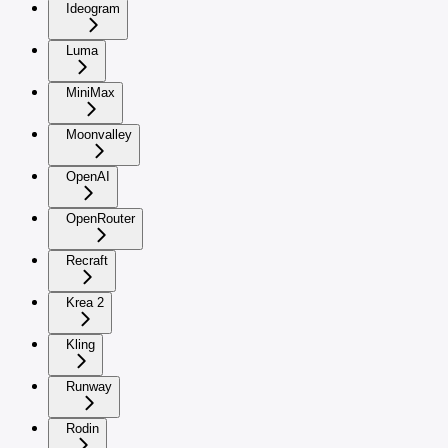
Ideogram
Luma
MiniMax
Moonvalley
OpenAI
OpenRouter
Recraft
Krea 2
Kling
Runway
Rodin