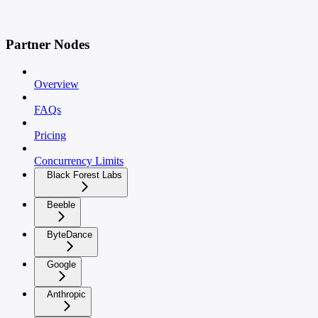
Partner Nodes
Overview
FAQs
Pricing
Concurrency Limits
Black Forest Labs
Beeble
ByteDance
Google
Anthropic