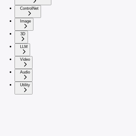
ControlNet
Image
3D
LLM
Video
Audio
Utility