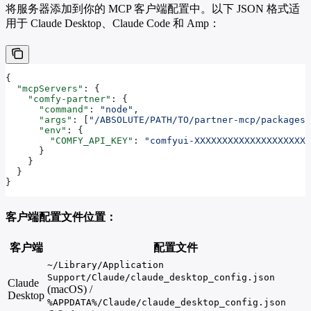
将服务器添加到你的 MCP 客户端配置中。以下 JSON 格式适
用于 Claude Desktop、Claude Code 和 Amp：
{
  "mcpServers"
: {
    "comfy-partner"
: {
      "command"
: 
"node"
,
      "args"
: [
"/ABSOLUTE/PATH/TO/partner-mcp/packages/
      "env"
: {
        "COMFY_API_KEY"
: 
"comfyui-XXXXXXXXXXXXXXXXXXXXX
      }
    }
  }
}
客户端配置文件位置：
客户端
配置文件
~/Library/Application
Support/Claude/claude_desktop_config.json
Claude
(macOS) /
Desktop
%APPDATA%/Claude/claude_desktop_config.json