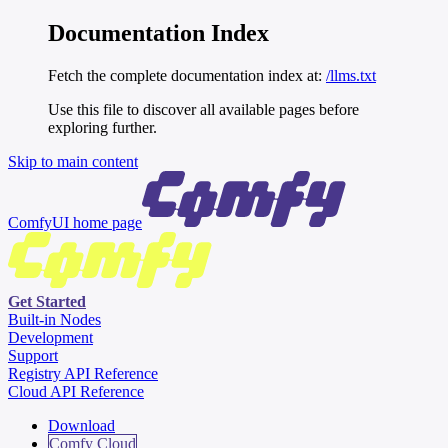
Documentation Index
Fetch the complete documentation index at:
/llms.txt
Use this file to discover all available pages before
exploring further.
Skip to main content
ComfyUI
home page
Get Started
Built-in Nodes
Development
Support
Registry API Reference
Cloud API Reference
Download
Comfy Cloud