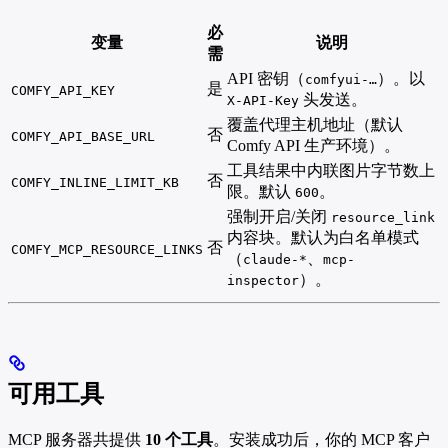
必
变量
说明
需
API 密钥（
）。以
comfyui-…
是
COMFY_API_KEY
头发送。
X-API-Key
覆盖代理主机地址（默认
否
COMFY_API_BASE_URL
Comfy API 生产环境）。
工具结果中内联图片字节数上
否
COMFY_INLINE_LIMIT_KB
限。默认
。
600
强制开启/关闭
resource_link
内容块。默认为白名单模式
否
COMFY_MCP_RESOURCE_LINKS
（
、
claude-*
mcp-
）。
inspector
可用工具
MCP 服务器共提供
10 个工具
。安装成功后，你的 MCP 客户