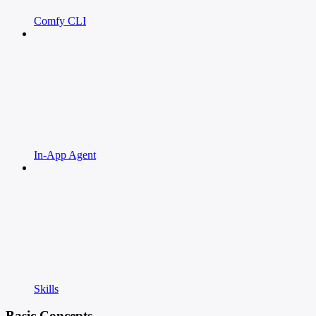
Comfy CLI
In-App Agent
Skills
Basic Concepts