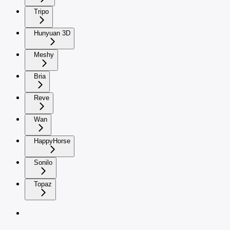
Tripo
Hunyuan 3D
Meshy
Bria
Reve
Wan
HappyHorse
Sonilo
Topaz