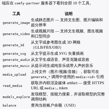
端应在
服务器下看到全部 10 个工具。
comfy-partner
工具
说明
生成静态图片 — 支持文生图、图片编辑和
generate_image
超分辨率
生成视频片段 — 支持文生视频、图生视频
generate_video
和口型同步
从文字或参考图生成 3D 网格
generate_3d
（GLB/FBX/OBJ）
从文字提示生成 SVG 矢量插画
generate_svg
从文字生成语音、声音克隆或音效
generate_audio
从提示词生成纯音乐或带人声的音乐
generate_music
上传文件（图片/视频/音频），获取可在
media_upload
调用中使用的
引用
generate_*
media:<id>
获取并内联渲染媒体 artifact — 接受 HTTPS
read_media
URL 或
token
media:…
发现模型、按能力搜索，并读取模型的完整
models_explore
调用结构
查询当前账户余额（USD）
balance