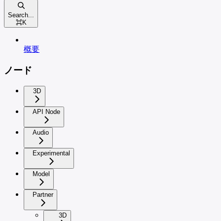
Search...
⌘
K
概要
ノード
3D
API Node
Audio
Experimental
Model
Partner
3D