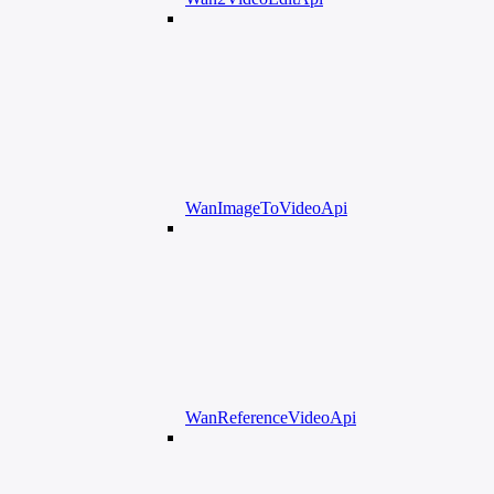
WanImageToVideoApi
WanReferenceVideoApi