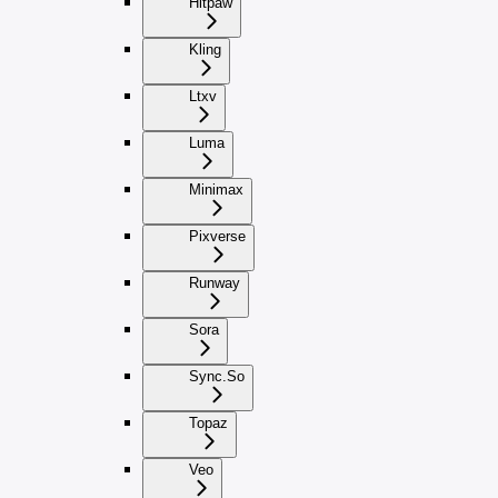
Hitpaw
Kling
Ltxv
Luma
Minimax
Pixverse
Runway
Sora
Sync.So
Topaz
Veo