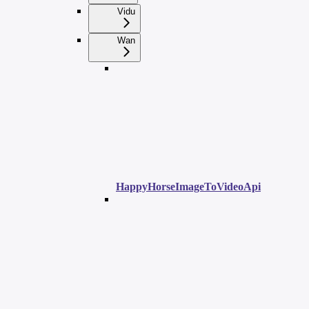
Vidu
Wan
HappyHorseImageToVideoApi