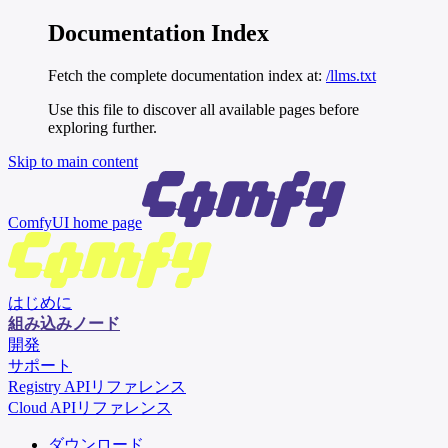
Documentation Index
Fetch the complete documentation index at:
/llms.txt
Use this file to discover all available pages before
exploring further.
Skip to main content
ComfyUI
home page
はじめに
組み込みノード
開発
サポート
Registry APIリファレンス
Cloud APIリファレンス
ダウンロード