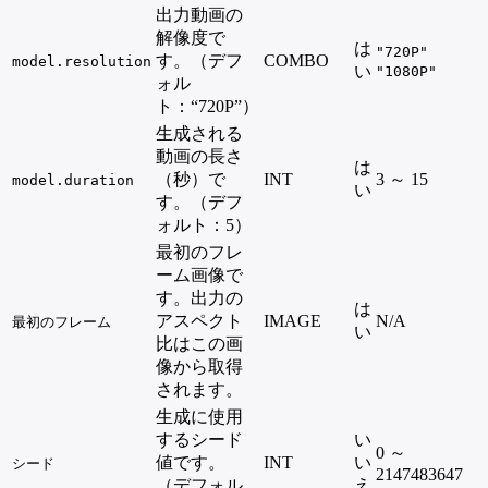
出力動画の
解像度で
は
"720P"
す。（デフ
COMBO
model.resolution
い
"1080P"
ォル
ト：“720P”）
生成される
動画の長さ
は
（秒）で
INT
3 ～ 15
model.duration
い
す。（デフ
ォルト：5）
最初のフレ
ーム画像で
す。出力の
は
アスペクト
IMAGE
N/A
最初のフレーム
い
比はこの画
像から取得
されます。
生成に使用
するシード
い
0 ～
値です。
INT
い
シード
2147483647
（デフォル
え