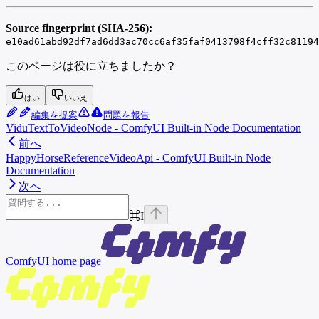
Source fingerprint (SHA-256):
e10ad61abd92df7ad6dd3ac70cc6af35faf0413798f4cff32c81194
このページは役に立ちましたか？
はい
いいえ
編集を提案
問題を報告
ViduTextToVideoNode - ComfyUI Built-in Node Documentation
前へ
HappyHorseReferenceVideoApi - ComfyUI Built-in Node
Documentation
次へ
⌘
I
ComfyUI
home page