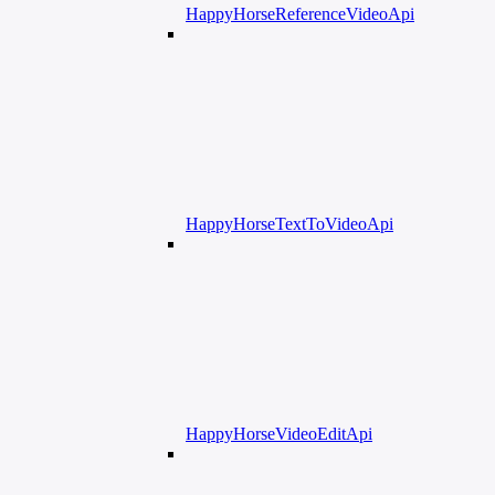
HappyHorseReferenceVideoApi
HappyHorseTextToVideoApi
HappyHorseVideoEditApi