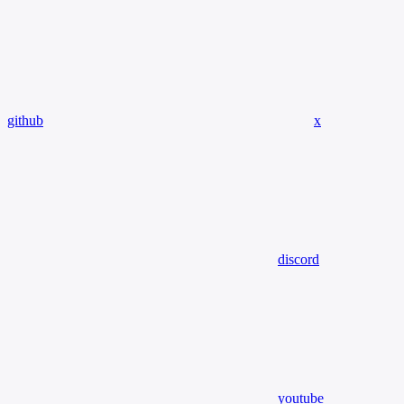
github
x
discord
youtube