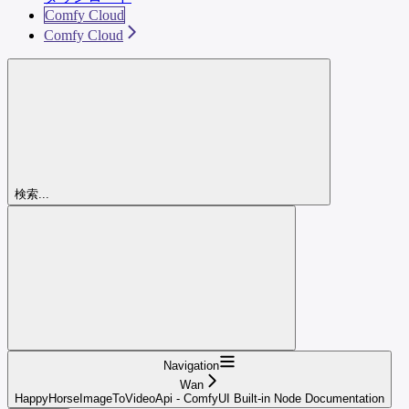
Comfy Cloud
Comfy Cloud
検索...
Navigation
Wan
HappyHorseImageToVideoApi - ComfyUI Built-in Node Documentation