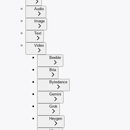
Audio
Image
Text
Video
Beeble
Bria
Bytedance
Gemini
Grok
Heygen