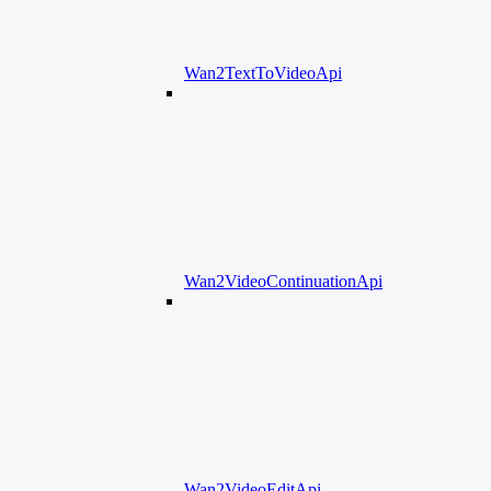
Wan2TextToVideoApi
Wan2VideoContinuationApi
Wan2VideoEditApi