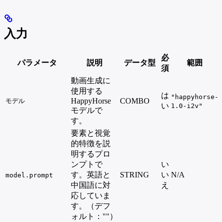
入力
必
パラメータ
説明
データ型
範囲
須
動画生成に
使用する
は
"happyhorse-
HappyHorse
COMBO
モデル
い
1.0-i2v"
モデルで
す。
要素と視覚
的特徴を説
明するプロ
ンプトで
い
す。英語と
STRING
い
N/A
model.prompt
中国語に対
え
応していま
す。（デフ
ォルト：""）