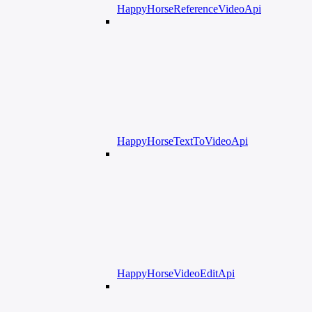
HappyHorseReferenceVideoApi
HappyHorseTextToVideoApi
HappyHorseVideoEditApi