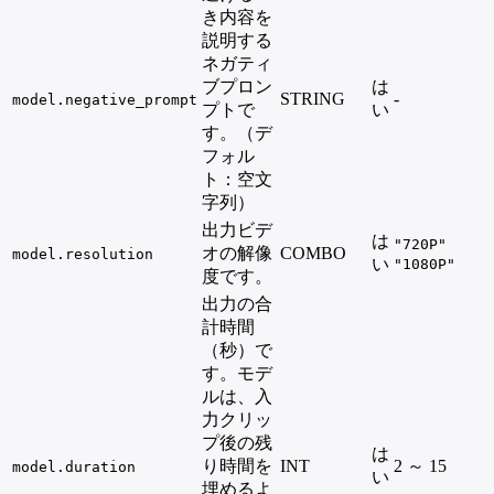
き内容を
説明する
ネガティ
ブプロン
は
STRING
-
model.negative_prompt
プトで
い
す。（デ
フォル
ト：空文
字列）
出力ビデ
は
"720P"
オの解像
COMBO
model.resolution
い
"1080P"
度です。
出力の合
計時間
（秒）で
す。モデ
ルは、入
力クリッ
プ後の残
は
り時間を
INT
2 ～ 15
model.duration
い
埋めるよ