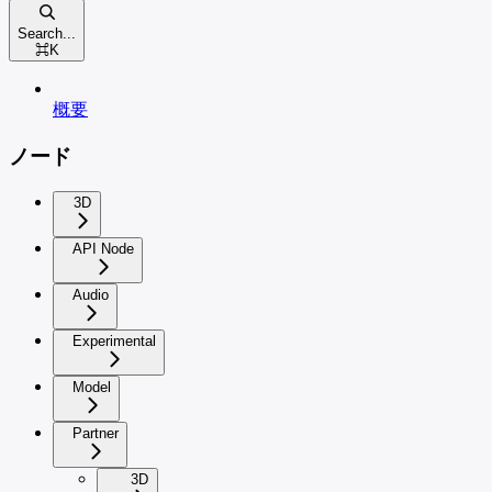
Search...
⌘
K
概要
ノード
3D
API Node
Audio
Experimental
Model
Partner
3D