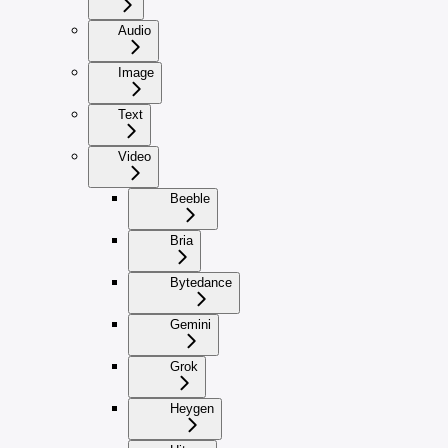
Audio
Image
Text
Video
Beeble
Bria
Bytedance
Gemini
Grok
Heygen