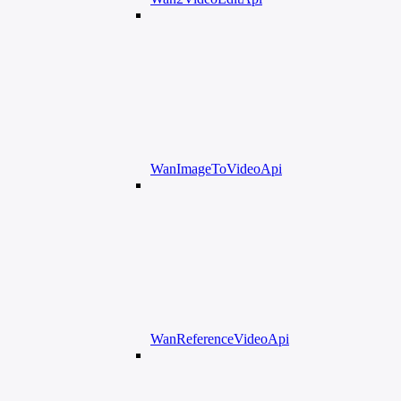
WanImageToVideoApi
WanReferenceVideoApi