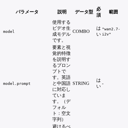
必
パラメータ
説明
データ型
範囲
須
使用する
ビデオ生
は
"wan2.7-
COMBO
model
成モデル
い
i2v"
です。
要素と視
覚的特徴
を説明す
るプロン
プトで
す。英語
は
と中国語
STRING
-
model.prompt
い
に対応し
ていま
す。（デ
フォル
ト：空文
字列）
避けるべ