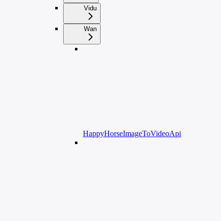
Vidu
Wan
HappyHorseImageToVideoApi