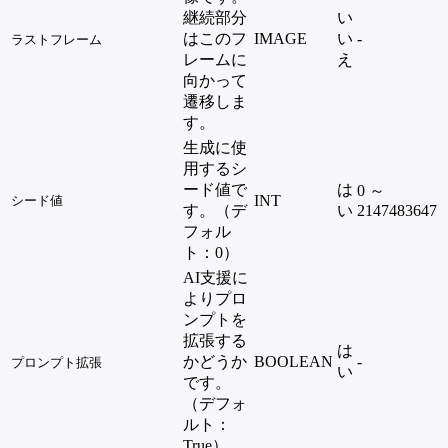
継続部分
い
はこのフ
IMAGE
い
-
ラストフレーム
レームに
え
向かって
遷移しま
す。
生成に使
用するシ
ード値で
は
0 ～
INT
シード値
す。（デ
い
2147483647
フォル
ト：0）
AI支援に
よりプロ
ンプトを
拡張する
は
かどうか
BOOLEAN
-
プロンプト拡張
い
です。
（デフォ
ルト：
True）