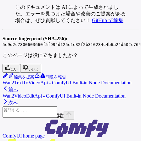
このドキュメントは AI によって生成されまし
た。エラーを見つけた場合や改善のご提案がある
場合は、ぜひ貢献してください！
GitHub で編集
Source fingerprint (SHA-256):
5e9d2c7800603660f5f994d125e1e32f2b310234c4b6a24d502c764
このページは役に立ちましたか？
はい
いいえ
編集を提案
問題を報告
Wan2TextToVideoApi - ComfyUI Built-in Node Documentation
前へ
Wan2VideoEditApi - ComfyUI Built-in Node Documentation
次へ
⌘
I
ComfyUI
home page