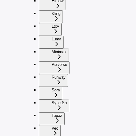
Hitpaw
Kling
Ltxv
Luma
Minimax
Pixverse
Runway
Sora
Sync.So
Topaz
Veo