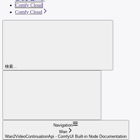
Comfy Cloud
Comfy Cloud
検索...
Navigation
Wan
Wan2VideoContinuationApi - ComfyUI Built-in Node Documentation