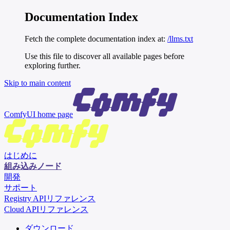
Documentation Index
Fetch the complete documentation index at:
/llms.txt
Use this file to discover all available pages before
exploring further.
Skip to main content
ComfyUI
home page
はじめに
組み込みノード
開発
サポート
Registry APIリファレンス
Cloud APIリファレンス
ダウンロード