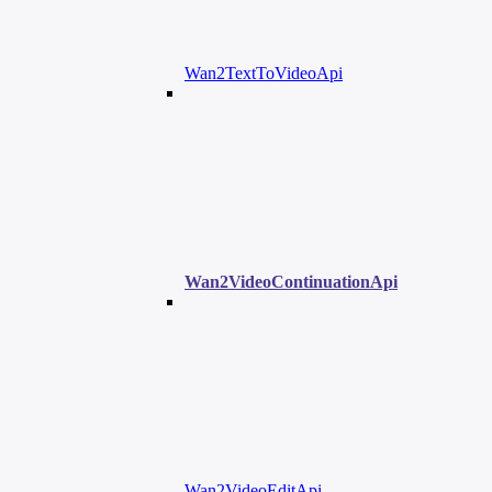
Wan2TextToVideoApi
Wan2VideoContinuationApi
Wan2VideoEditApi