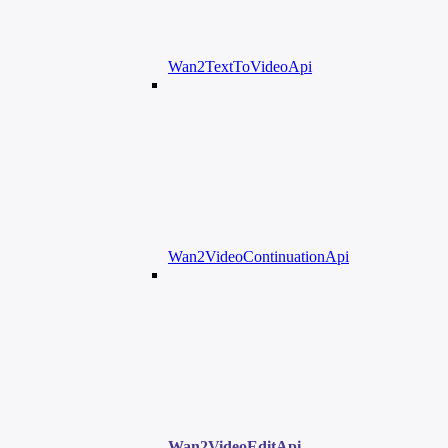
Wan2TextToVideoApi
Wan2VideoContinuationApi
Wan2VideoEditApi