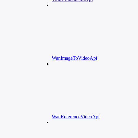
WanImageToVideoApi
WanReferenceVideoApi