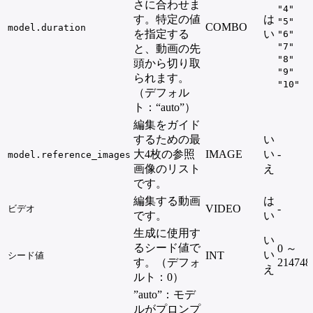
さに合わせま
"4"
す。特定の値
は
"5"
COMBO
model.duration
を指定する
い
"6"
"7"
と、動画の先
"8"
頭から切り取
"9"
られます。
"10"
（デフォル
ト：“auto”）
編集をガイド
するための最
い
大4枚の参照
IMAGE
い
-
model.reference_images
画像のリスト
え
です。
編集する動画
は
VIDEO
-
ビデオ
です。
い
生成に使用す
い
るシード値で
0 ～
い
INT
シード値
す。（デフォ
214748
え
ルト：0）
”auto”：モデ
ルがプロンプ