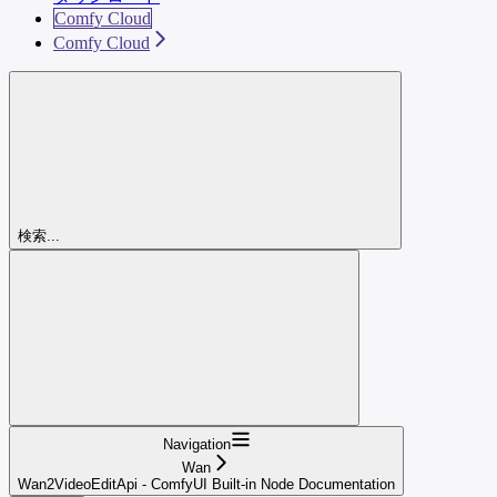
Comfy Cloud
Comfy Cloud
検索...
Navigation
Wan
Wan2VideoEditApi - ComfyUI Built-in Node Documentation