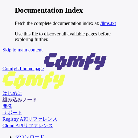
Documentation Index
Fetch the complete documentation index at:
/llms.txt
Use this file to discover all available pages before
exploring further.
Skip to main content
ComfyUI
home page
はじめに
組み込みノード
開発
サポート
Registry APIリファレンス
Cloud APIリファレンス
ダウンロード