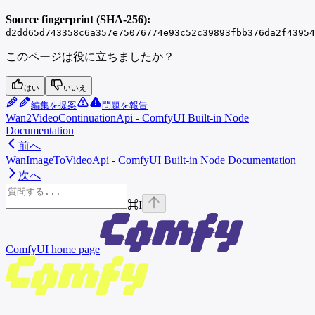
Source fingerprint (SHA-256):
d2dd65d743358c6a357e75076774e93c52c39893fbb376da2f43954
このページは役に立ちましたか？
はい
いいえ
編集を提案
問題を報告
Wan2VideoContinuationApi - ComfyUI Built-in Node
Documentation
前へ
WanImageToVideoApi - ComfyUI Built-in Node Documentation
次へ
⌘
I
ComfyUI
home page