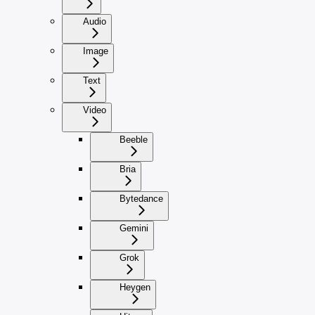
Audio
Image
Text
Video
Beeble
Bria
Bytedance
Gemini
Grok
Heygen