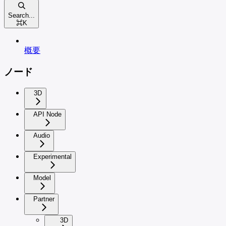
Search...
⌘
K
概要
ノード
3D
API Node
Audio
Experimental
Model
Partner
3D