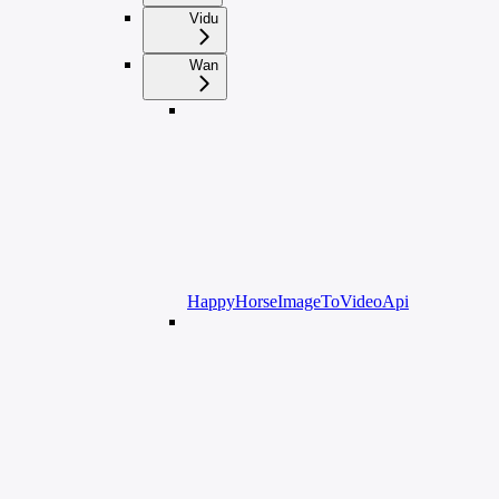
Vidu
Wan
HappyHorseImageToVideoApi