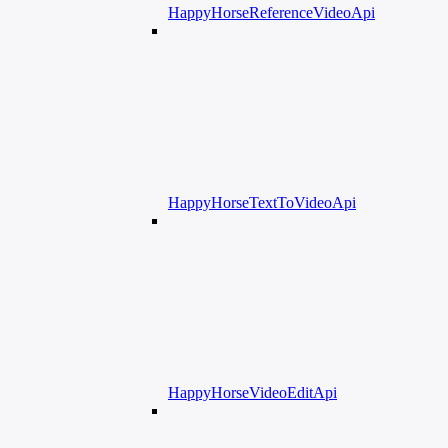
HappyHorseReferenceVideoApi
HappyHorseTextToVideoApi
HappyHorseVideoEditApi