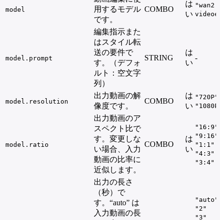
は
"wan2.
用するモデル
COMBO
model
い
videoe
です。
編集指示また
はスタイル転
送の要件で
は
STRING
-
model.prompt
す。（デフォ
い
ルト：空文字
列）
出力動画の解
は
"720P"
COMBO
model.resolution
像度です。
い
"1080P
出力動画のア
"16:9"
スペクト比で
"9:16"
す。変更しな
は
COMBO
model.ratio
"1:1"
い場合、入力
い
"4:3"
動画の比率に
"3:4"
近似します。
出力の長さ
（秒）で
"auto"
す。“auto” は
"2"
入力動画の長
"3"