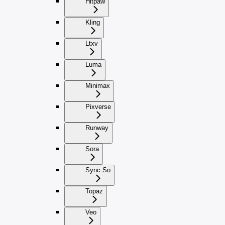
Hitpaw
Kling
Ltxv
Luma
Minimax
Pixverse
Runway
Sora
Sync.So
Topaz
Veo