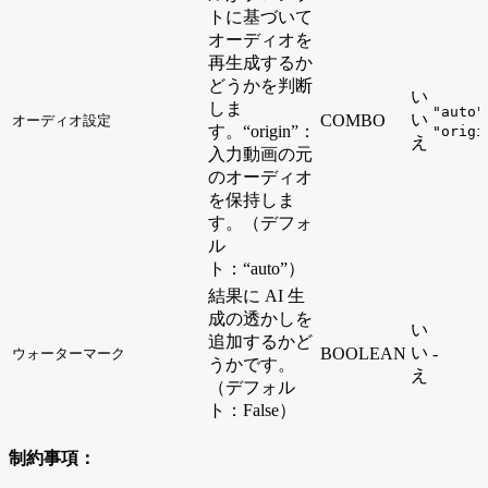
トに基づいて
オーディオを
再生成するか
どうかを判断
い
しま
"auto"
い
COMBO
オーディオ設定
す。“origin”：
"origi
え
入力動画の元
のオーディオ
を保持しま
す。（デフォ
ル
ト：“auto”）
結果に AI 生
成の透かしを
い
追加するかど
い
BOOLEAN
-
ウォーターマーク
うかです。
え
（デフォル
ト：False）
制約事項：