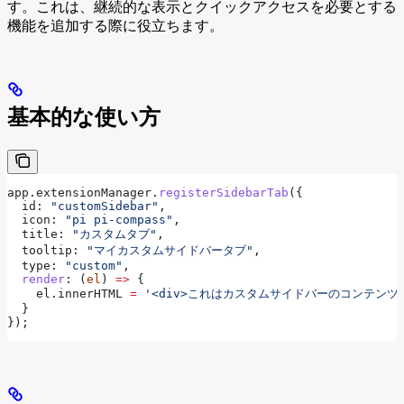
す。これは、継続的な表示とクイックアクセスを必要とする
機能を追加する際に役立ちます。
基本的な使い方
app
.
extensionManager
.
registerSidebarTab
({
  id:
 "customSidebar"
,
  icon:
 "pi pi-compass"
,
  title:
 "カスタムタブ"
,
  tooltip:
 "マイカスタムサイドバータブ"
,
  type:
 "custom"
,
  render
:
 (
el
) 
=>
 {
    el
.
innerHTML
 =
 '<div>これはカスタムサイドバーのコンテンツです
  }
});