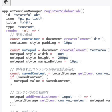
app
.
extensionManager
.
registerSidebarTab
({
  id:
 "statefulTab"
,
  icon:
 "pi pi-list"
,
  title:
 "メモ"
,
  type:
 "custom"
,
  render
:
 (
el
) 
=>
 {
    // 要素の作成
    const
 container
 =
 document
.
createElement
(
'div'
);
    container
.
style
.
padding
 =
 '10px'
;
    const
 notepad
 =
 document
.
createElement
(
'textarea'
);
    notepad
.
style
.
width
 =
 '100%'
;
    notepad
.
style
.
height
 =
 '200px'
;
    notepad
.
style
.
marginBottom
 =
 '10px'
;
    // 保存されたコンテンツがあれば読み込む
    const
 savedContent
 =
 localStorage
.
getItem
(
'comfyui-
    if
 (
savedContent
) {
      notepad
.
value
 =
 savedContent
;
    }
    // コンテンツの自動保存
    notepad
.
addEventListener
(
'input'
, () 
=>
 {
      localStorage
.
setItem
(
'comfyui-notes'
, 
notepad
.
val
    });
    // UI の組み立て