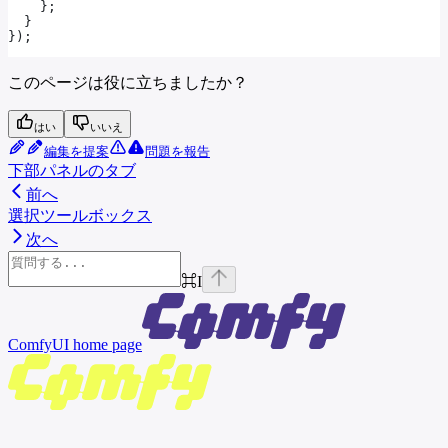
    };
  }
});
このページは役に立ちましたか？
はい
いいえ
編集を提案
問題を報告
下部パネルのタブ
前へ
選択ツールボックス
次へ
⌘
I
ComfyUI
home page