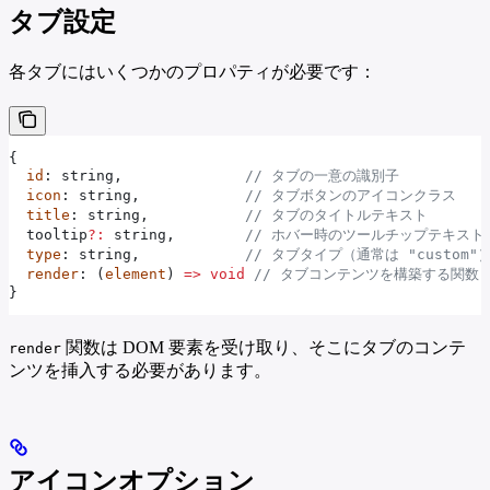
タブ設定
各タブにはいくつかのプロパティが必要です：
{
  id
: 
string
,              
// タブの一意の識別子
  icon
: 
string
,            
// タブボタンのアイコンクラス
  title
: 
string
,           
// タブのタイトルテキスト
  tooltip
?:
 string
,        
// ホバー時のツールチップテキスト
  type
: 
string
,            
// タブタイプ（通常は "custom"
  render
: (
element
) 
=>
 void
 // タブコンテンツを構築する関数
}
関数は DOM 要素を受け取り、そこにタブのコンテ
render
ンツを挿入する必要があります。
アイコンオプション