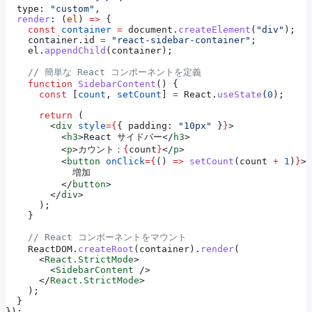
  type:
 "custom"
,
  render
:
 (
el
) 
=>
 {
    const
 container
 =
 document
.
createElement
(
"div"
);
    container
.
id
 =
 "react-sidebar-container"
;
    el
.
appendChild
(
container
);
    // 簡単な React コンポーネントを定義
    function
 SidebarContent
() {
      const
 [
count
, 
setCount
] 
=
 React
.
useState
(
0
);
      return
 (
        <
div
 style
=
{
{ 
padding:
 "10px"
 }
}
>
          <
h3
>
React サイドバー
</
h3
>
          <
p
>
カウント：
{
count
}
</
p
>
          <
button
 onClick
=
{
() 
=>
 setCount
(
count
 +
 1
)
}
>
            増加
          </
button
>
        </
div
>
      );
    }
    // React コンポーネントをマウント
    ReactDOM
.
createRoot
(
container
).
render
(
      <
React.StrictMode
>
        <
SidebarContent
 />
      </
React.StrictMode
>
    );
  }
});