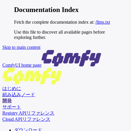
Documentation Index
Fetch the complete documentation index at:
/llms.txt
Use this file to discover all available pages before
exploring further.
Skip to main content
ComfyUI
home page
はじめに
組み込みノード
開発
サポート
Registry APIリファレンス
Cloud APIリファレンス
ダウンロード