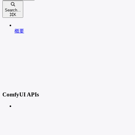
Search...
⌘
K
概要
ComfyUI APIs