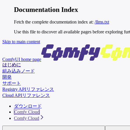
Documentation Index
Fetch the complete documentation index at:
/llms.txt
Use this file to discover all available pages before exploring fur
Skip to main content
ComfyUI
home page
はじめに
組み込みノード
開発
サポート
Registry APIリファレンス
Cloud APIリファレンス
ダウンロード
Comfy Cloud
Comfy Cloud