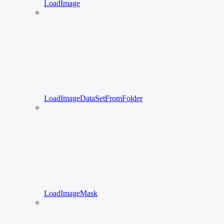
LoadImage
LoadImageDataSetFromFolder
LoadImageMask