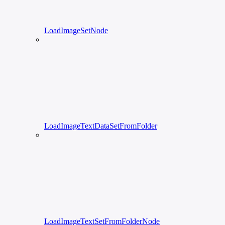
LoadImageSetNode
LoadImageTextDataSetFromFolder
LoadImageTextSetFromFolderNode