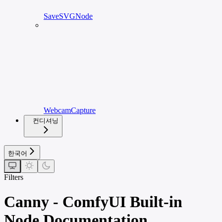
SaveSVGNode
WebcamCapture
컨디셔닝
한국어
Filters
Canny - ComfyUI Built-in
Node Documentation