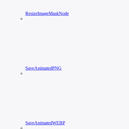
ResizeImageMaskNode
SaveAnimatedPNG
SaveAnimatedWEBP