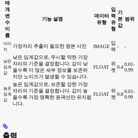
매
개
입
기
변
데이터
력
기능 설명
본
범위
수
유형
유
값
이
형
름
입
이미
가장자리 추출이 필요한 원본 사진
IMAGE
-
-
력
지
낮은 임계값으로, 무시할 약한 가장
낮은
자리의 기준을 결정합니다. 값이 낮
위
0.01-
FLOAT
0.4
임계
0.99
을수록 더 많은 세부 정보를 보존하
젯
값
지만 노이즈가 발생할 수 있습니다.
높은 임계값으로, 보존할 강한 가장
높은
자리의 기준을 결정합니다. 값이 높
위
0.01-
FLOAT
0.8
임계
0.99
을수록 가장 명확한 윤곽선만 유지됩
젯
값
니다.
출력