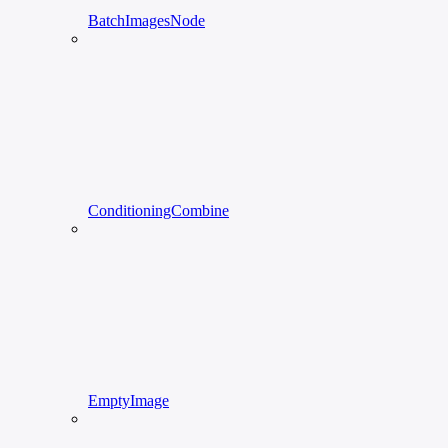
BatchImagesNode
ConditioningCombine
EmptyImage