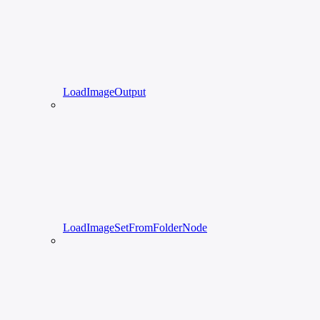
LoadImageOutput
LoadImageSetFromFolderNode