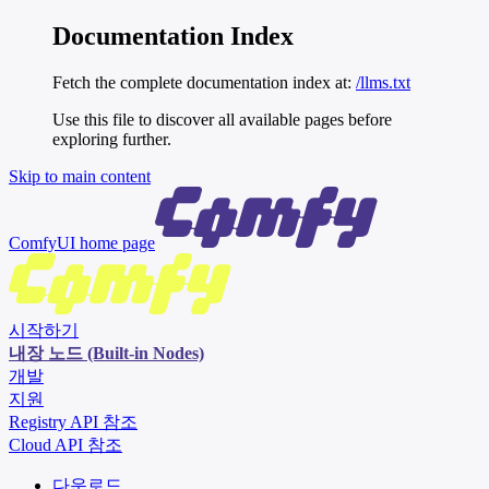
Documentation Index
Fetch the complete documentation index at:
/llms.txt
Use this file to discover all available pages before
exploring further.
Skip to main content
ComfyUI
home page
시작하기
내장 노드 (Built-in Nodes)
개발
지원
Registry API 참조
Cloud API 참조
다운로드