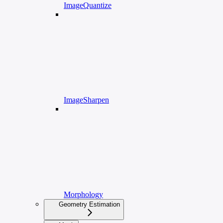
ImageQuantize
ImageSharpen
Morphology
Geometry Estimation