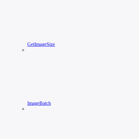
GetImageSize
ImageBatch