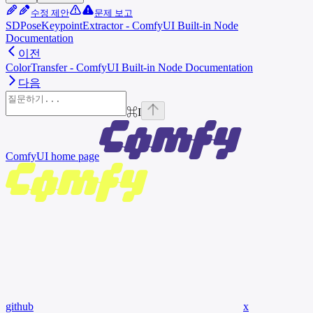
수정 제안
문제 보고
SDPoseKeypointExtractor - ComfyUI Built-in Node
Documentation
이전
ColorTransfer - ComfyUI Built-in Node Documentation
다음
⌘
I
ComfyUI
home page
github
x