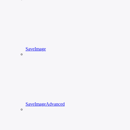
SaveImage
SaveImageAdvanced