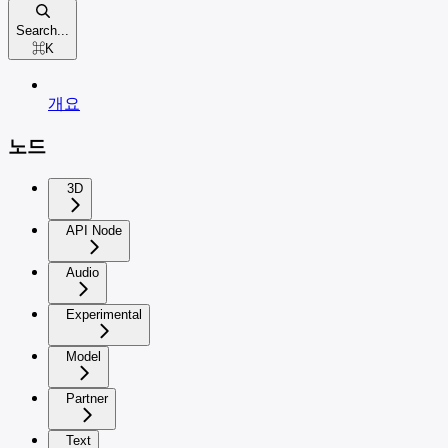
Search...
⌘
K
개요
노드
3D
API Node
Audio
Experimental
Model
Partner
Text