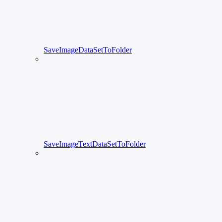
SaveImageDataSetToFolder
SaveImageTextDataSetToFolder