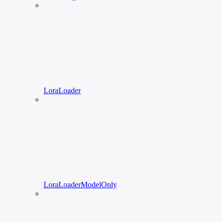
LoraLoader
LoraLoaderModelOnly