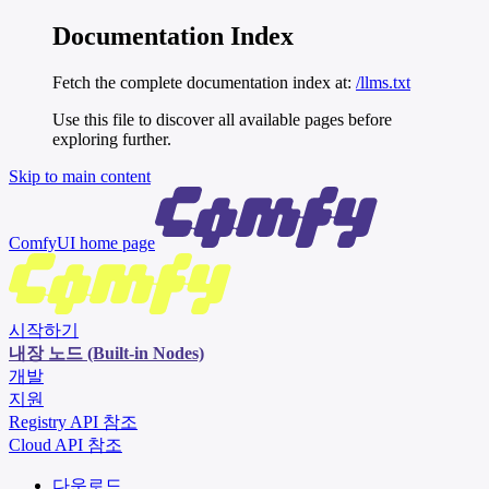
Documentation Index
Fetch the complete documentation index at:
/llms.txt
Use this file to discover all available pages before
exploring further.
Skip to main content
ComfyUI
home page
시작하기
내장 노드 (Built-in Nodes)
개발
지원
Registry API 참조
Cloud API 참조
다운로드