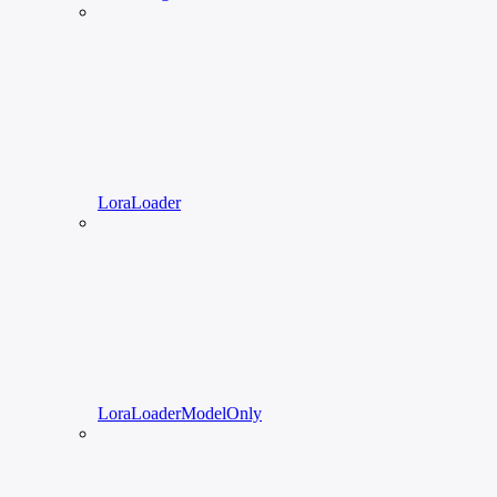
LoraLoader
LoraLoaderModelOnly