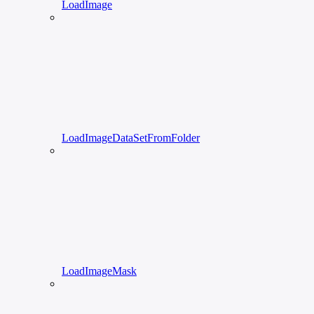
LoadImage
LoadImageDataSetFromFolder
LoadImageMask