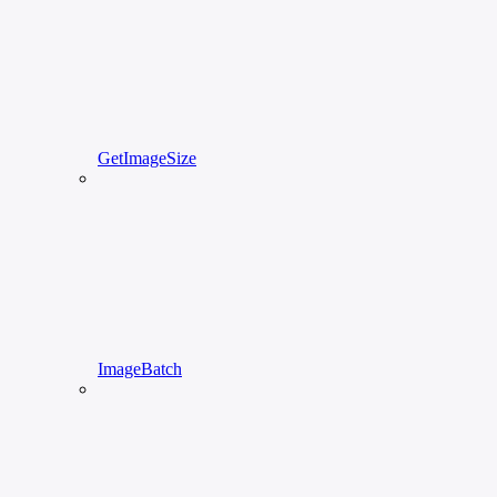
GetImageSize
ImageBatch