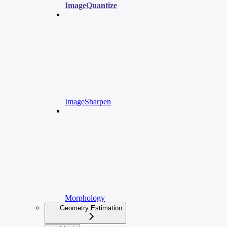
ImageQuantize
ImageSharpen
Morphology
Geometry Estimation