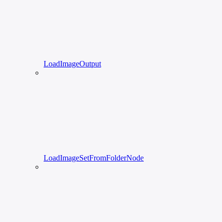
LoadImageOutput
LoadImageSetFromFolderNode