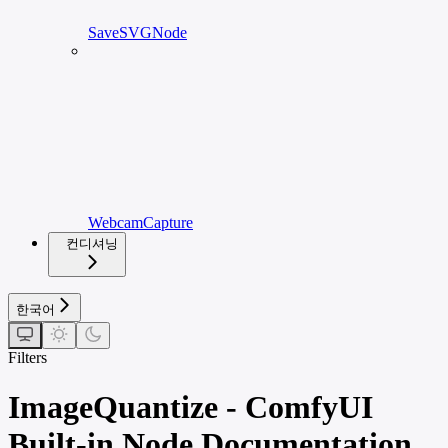
SaveSVGNode
WebcamCapture
컨디셔닝
한국어
Filters
ImageQuantize - ComfyUI
Built-in Node Documentation