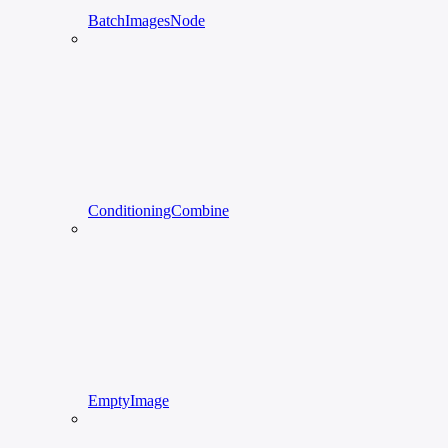
BatchImagesNode
ConditioningCombine
EmptyImage