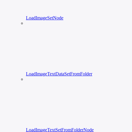
LoadImageSetNode
LoadImageTextDataSetFromFolder
LoadImageTextSetFromFolderNode