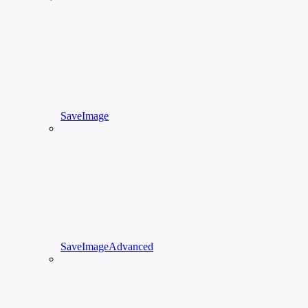
SaveImage
SaveImageAdvanced