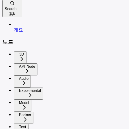
Search...
⌘
K
개요
노드
3D
API Node
Audio
Experimental
Model
Partner
Text