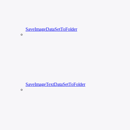
SaveImageDataSetToFolder
SaveImageTextDataSetToFolder