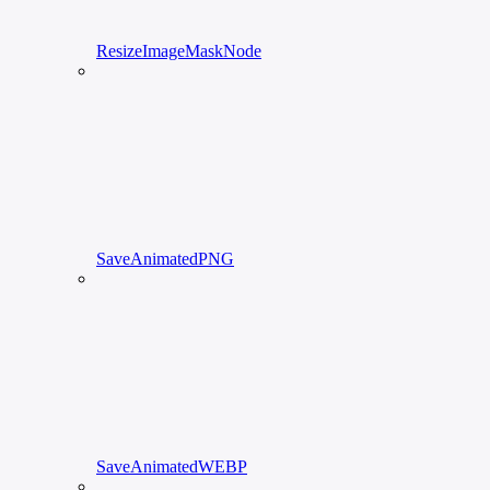
ResizeImageMaskNode
SaveAnimatedPNG
SaveAnimatedWEBP