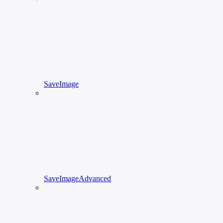
SaveImage
SaveImageAdvanced