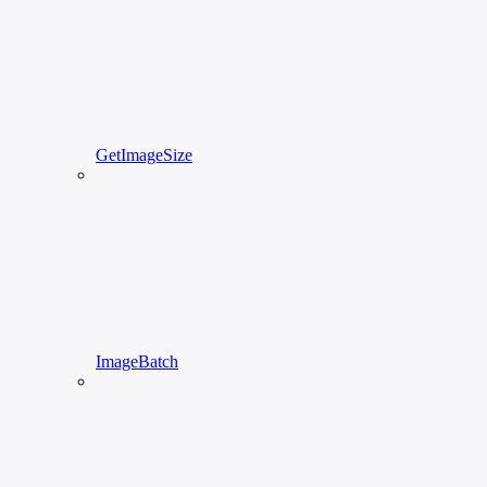
GetImageSize
ImageBatch