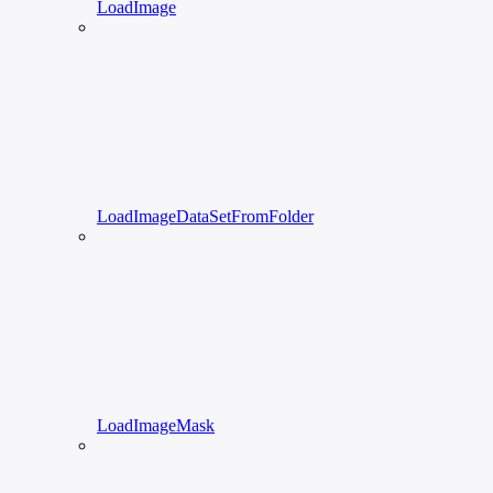
LoadImage
LoadImageDataSetFromFolder
LoadImageMask