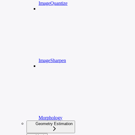
ImageQuantize
ImageSharpen
Morphology
Geometry Estimation