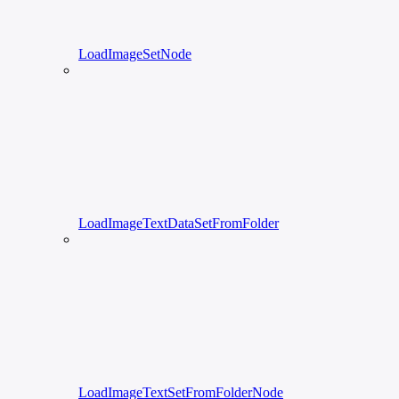
LoadImageSetNode
LoadImageTextDataSetFromFolder
LoadImageTextSetFromFolderNode