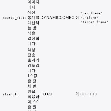
이미지
에서
색상
"per_frame"
통계를
DYNAMICCOMBO
예
source_stats
"uniform"
"target_frame"
계산하
는 방
식을
결정합
니다.
색상
전송
효과의
강도입
니다.
1.0 값
은 전
체 변
환을
예
FLOAT
0.0 ~ 10.0
strength
적용하
며, 0.0
은 원