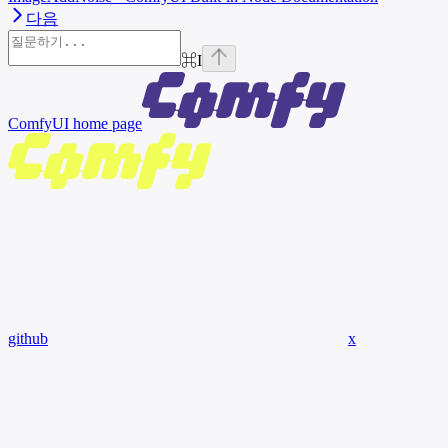
다음
⌘
I
ComfyUI
home page
github
x