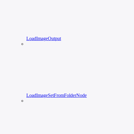
LoadImageOutput
LoadImageSetFromFolderNode