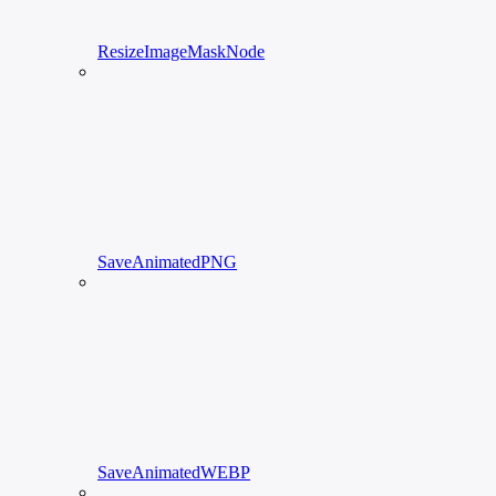
ResizeImageMaskNode
SaveAnimatedPNG
SaveAnimatedWEBP