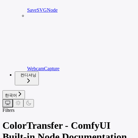
SaveSVGNode
WebcamCapture
컨디셔닝
한국어
Filters
ColorTransfer - ComfyUI
Built-in Node Documentation