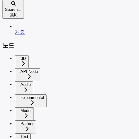
Search...
⌘
K
개요
노드
3D
API Node
Audio
Experimental
Model
Partner
Text