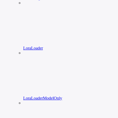
LoraLoader
LoraLoaderModelOnly