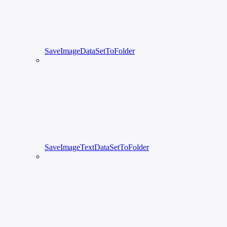
SaveImageDataSetToFolder
SaveImageTextDataSetToFolder