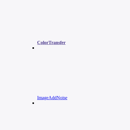
ColorTransfer
ImageAddNoise