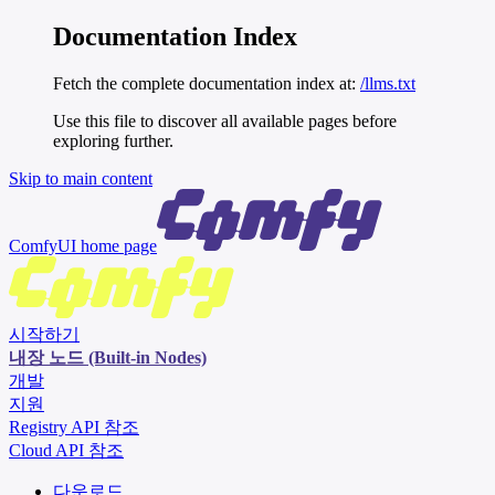
Documentation Index
Fetch the complete documentation index at:
/llms.txt
Use this file to discover all available pages before
exploring further.
Skip to main content
ComfyUI
home page
시작하기
내장 노드 (Built-in Nodes)
개발
지원
Registry API 참조
Cloud API 참조
다운로드