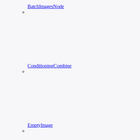
BatchImagesNode
ConditioningCombine
EmptyImage