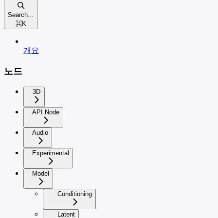
Search...
⌘
K
개요
노드
3D
API Node
Audio
Experimental
Model
Conditioning
Latent