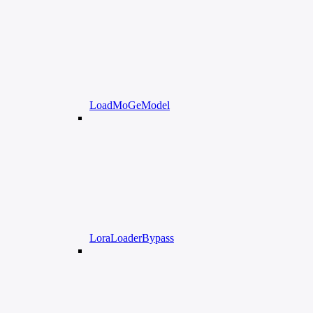
LoadMoGeModel
LoraLoaderBypass