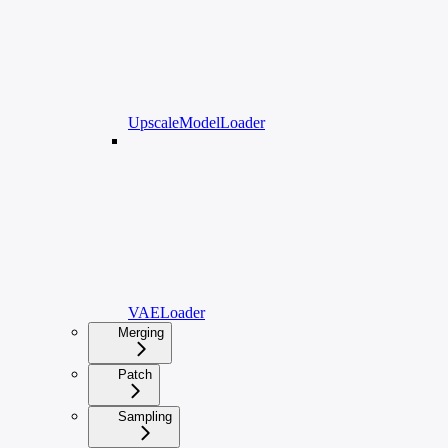
UpscaleModelLoader
VAELoader
Merging
Patch
Sampling