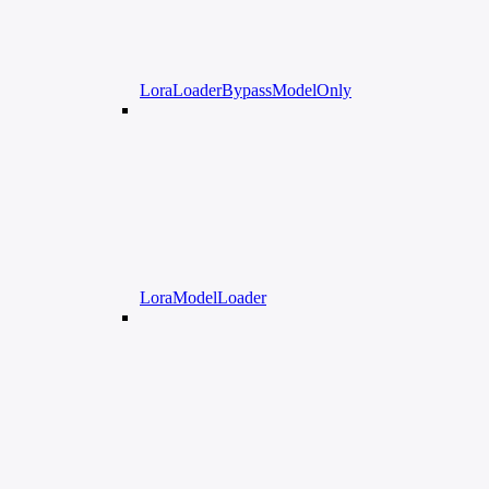
LoraLoaderBypassModelOnly
LoraModelLoader