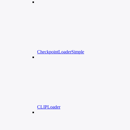
CheckpointLoaderSimple
CLIPLoader