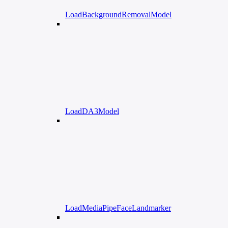
LoadBackgroundRemovalModel
LoadDA3Model
LoadMediaPipeFaceLandmarker