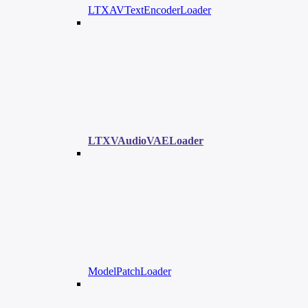
LTXAVTextEncoderLoader
LTXVAudioVAELoader
ModelPatchLoader