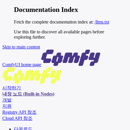
Documentation Index
Fetch the complete documentation index at:
/llms.txt
Use this file to discover all available pages before
exploring further.
Skip to main content
ComfyUI
home page
시작하기
내장 노드 (Built-in Nodes)
개발
지원
Registry API 참조
Cloud API 참조
다운로드