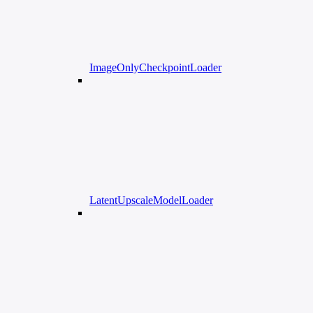
ImageOnlyCheckpointLoader
LatentUpscaleModelLoader