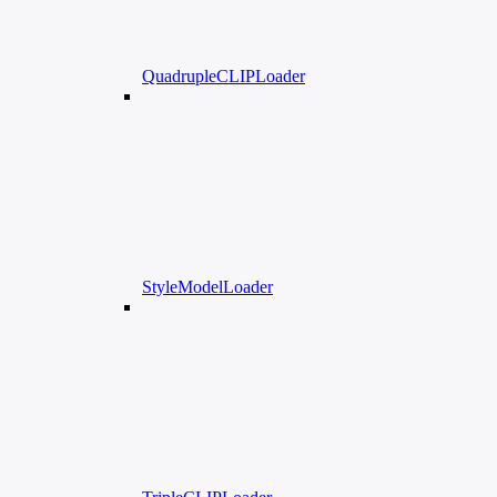
QuadrupleCLIPLoader
StyleModelLoader