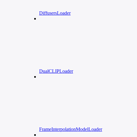
DiffusersLoader
DualCLIPLoader
FrameInterpolationModelLoader