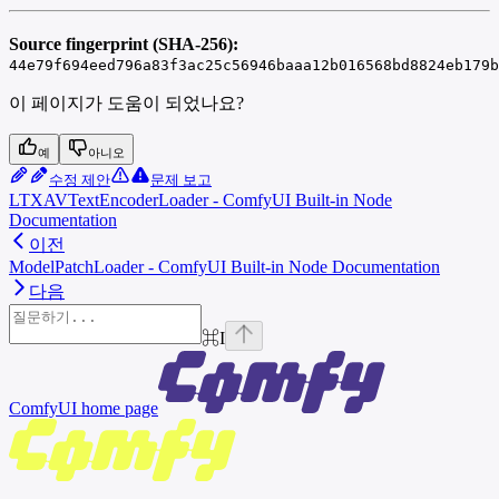
Source fingerprint (SHA-256):
44e79f694eed796a83f3ac25c56946baaa12b016568bd8824eb179b
이 페이지가 도움이 되었나요?
예
아니오
수정 제안
문제 보고
LTXAVTextEncoderLoader - ComfyUI Built-in Node
Documentation
이전
ModelPatchLoader - ComfyUI Built-in Node Documentation
다음
⌘
I
ComfyUI
home page