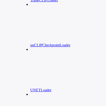
TripleCLIPLoader
unCLIPCheckpointLoader
UNETLoader