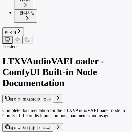
컨디셔닝
한국어
Loaders
LTXVAudioVAELoader -
ComfyUI Built-in Node
Documentation
페이지 복사
페이지 복사
Complete documentation for the LTXVAudioVAELoader node in
ComfyUI. Learn its inputs, outputs, parameters and usage.
페이지 복사
페이지 복사