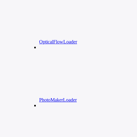
OpticalFlowLoader
PhotoMakerLoader