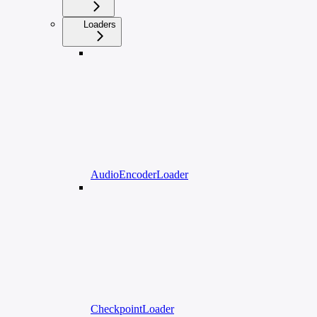
Loaders
AudioEncoderLoader
CheckpointLoader