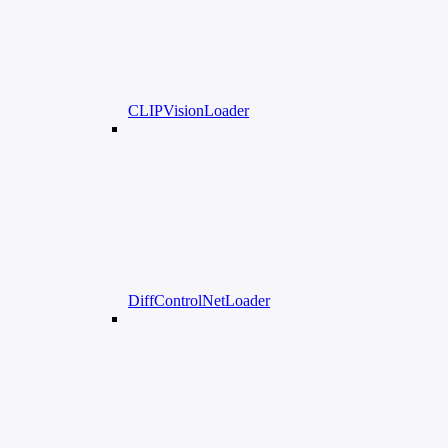
CLIPVisionLoader
DiffControlNetLoader