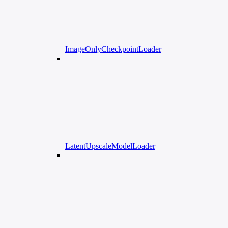
ImageOnlyCheckpointLoader
LatentUpscaleModelLoader