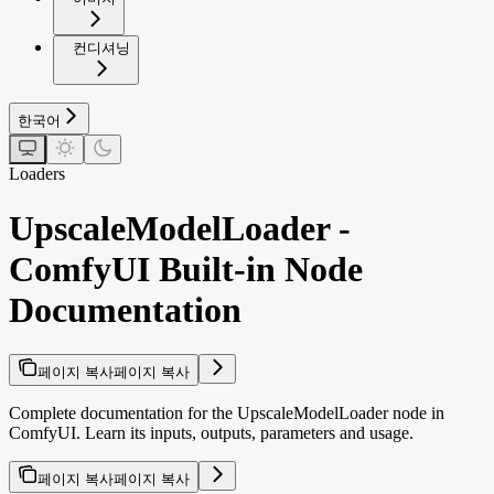
컨디셔닝
한국어
Loaders
UpscaleModelLoader -
ComfyUI Built-in Node
Documentation
페이지 복사
페이지 복사
Complete documentation for the UpscaleModelLoader node in
ComfyUI. Learn its inputs, outputs, parameters and usage.
페이지 복사
페이지 복사