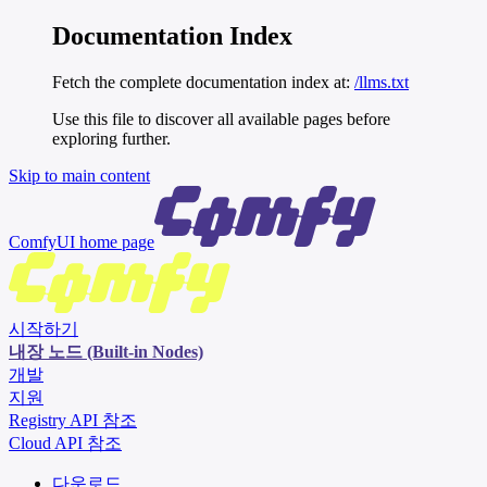
Documentation Index
Fetch the complete documentation index at:
/llms.txt
Use this file to discover all available pages before
exploring further.
Skip to main content
ComfyUI
home page
시작하기
내장 노드 (Built-in Nodes)
개발
지원
Registry API 참조
Cloud API 참조
다운로드