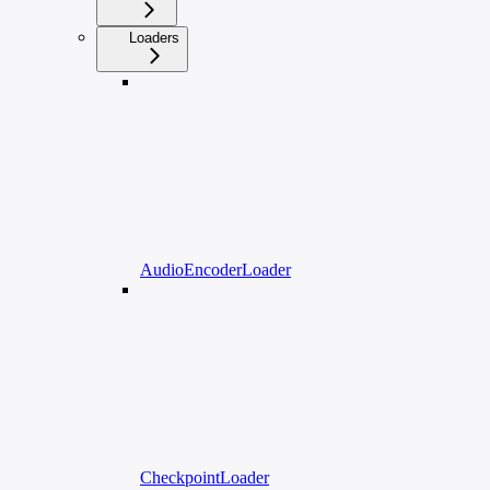
Loaders
AudioEncoderLoader
CheckpointLoader