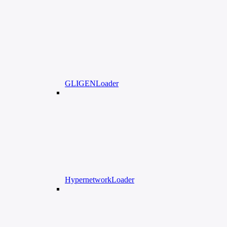
GLIGENLoader
HypernetworkLoader