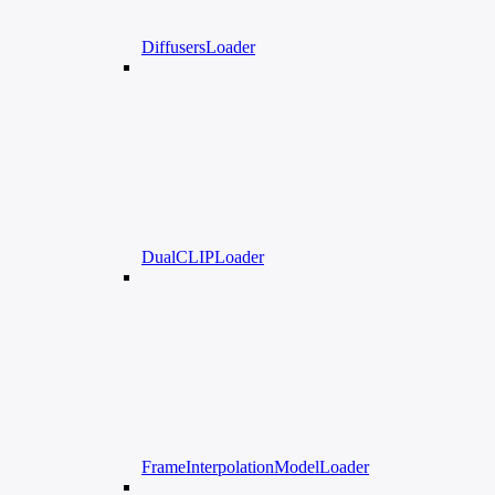
DiffusersLoader
DualCLIPLoader
FrameInterpolationModelLoader