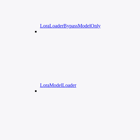
LoraLoaderBypassModelOnly
LoraModelLoader