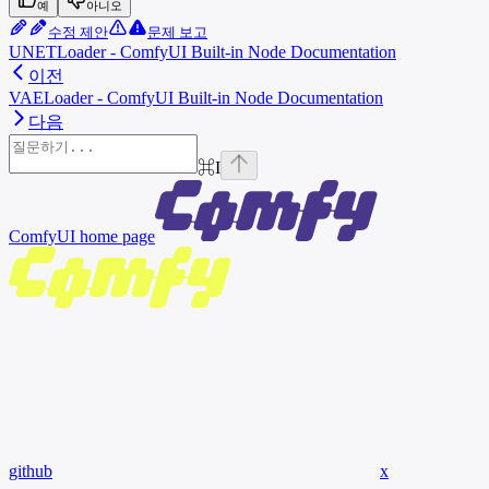
예
아니오
수정 제안
문제 보고
UNETLoader - ComfyUI Built-in Node Documentation
이전
VAELoader - ComfyUI Built-in Node Documentation
다음
⌘
I
ComfyUI
home page
github
x