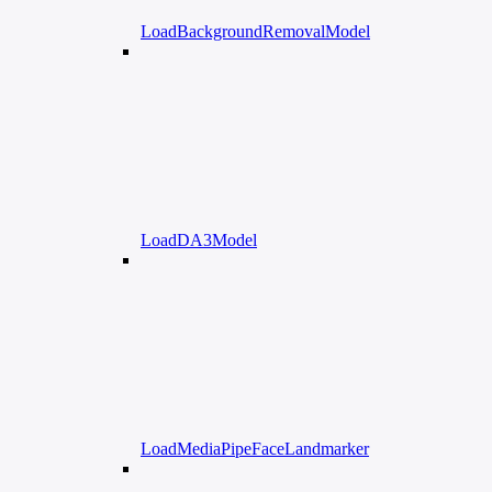
LoadBackgroundRemovalModel
LoadDA3Model
LoadMediaPipeFaceLandmarker