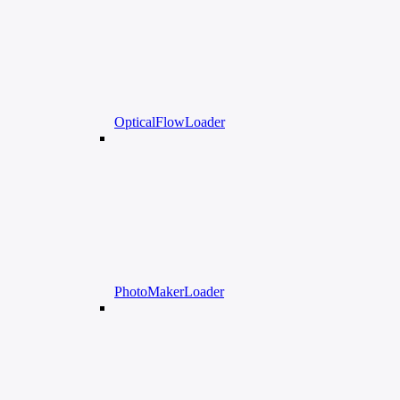
OpticalFlowLoader
PhotoMakerLoader