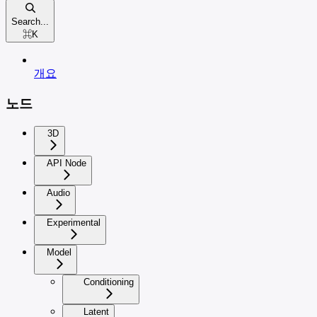
Search...
⌘
K
개요
노드
3D
API Node
Audio
Experimental
Model
Conditioning
Latent