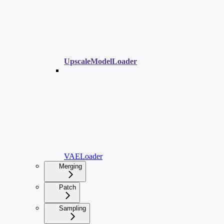
UpscaleModelLoader
VAELoader
Merging
Patch
Sampling