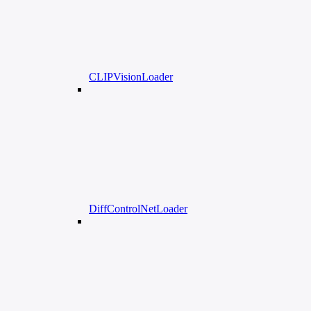
CLIPVisionLoader
DiffControlNetLoader