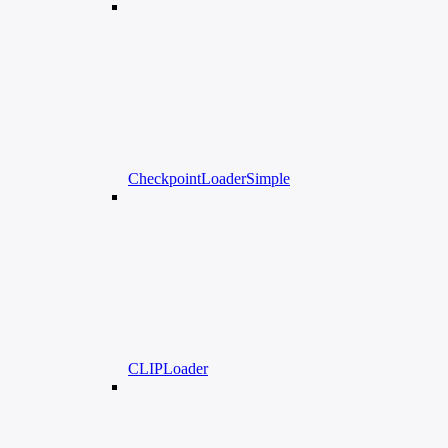
CheckpointLoaderSimple
CLIPLoader