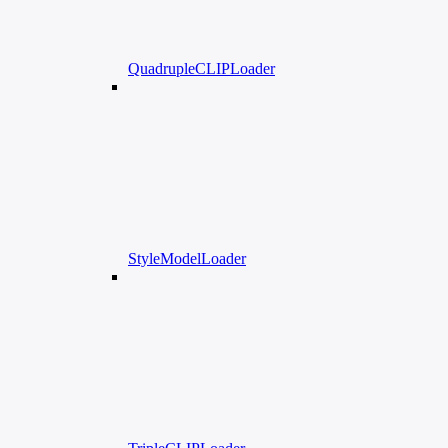
QuadrupleCLIPLoader
StyleModelLoader