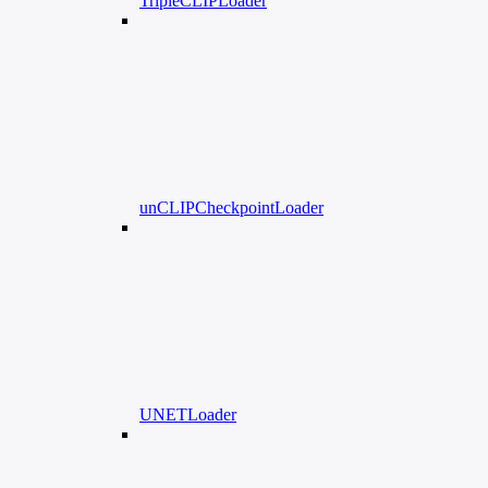
TripleCLIPLoader
unCLIPCheckpointLoader
UNETLoader