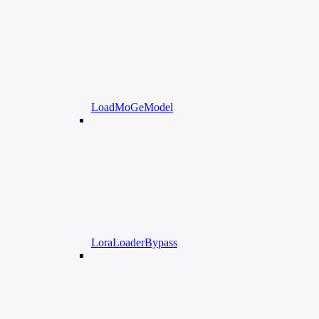
LoadMoGeModel
LoraLoaderBypass