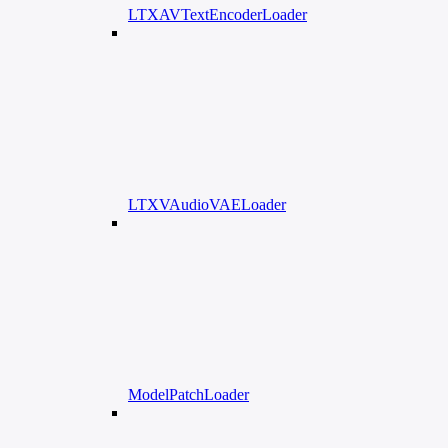
LTXAVTextEncoderLoader
LTXVAudioVAELoader
ModelPatchLoader