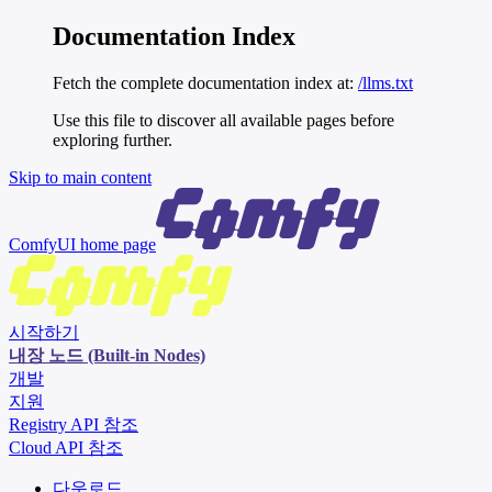
Documentation Index
Fetch the complete documentation index at:
/llms.txt
Use this file to discover all available pages before
exploring further.
Skip to main content
ComfyUI
home page
시작하기
내장 노드 (Built-in Nodes)
개발
지원
Registry API 참조
Cloud API 참조
다운로드