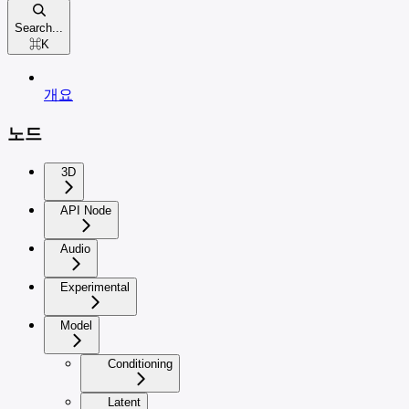
Search...
⌘
K
개요
노드
3D
API Node
Audio
Experimental
Model
Conditioning
Latent