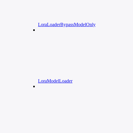
LoraLoaderBypassModelOnly
LoraModelLoader