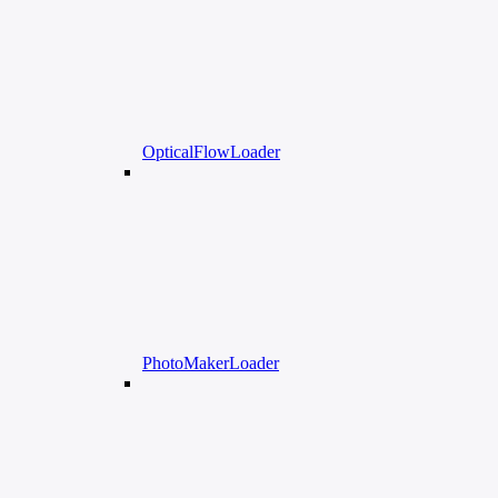
OpticalFlowLoader
PhotoMakerLoader