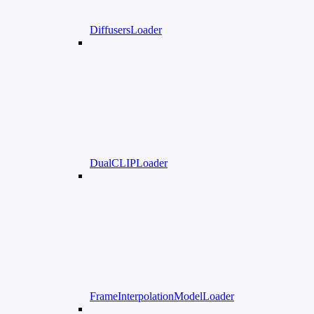
DiffusersLoader
DualCLIPLoader
FrameInterpolationModelLoader