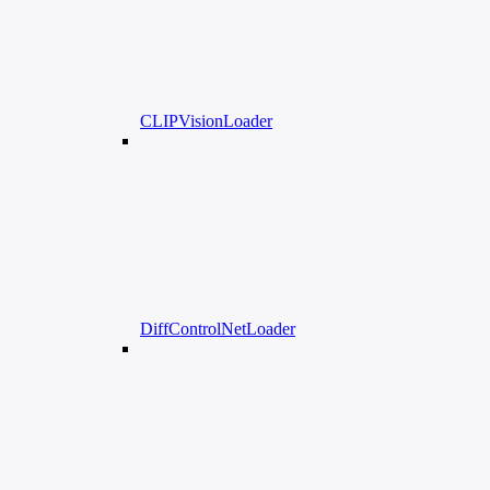
CLIPVisionLoader
DiffControlNetLoader