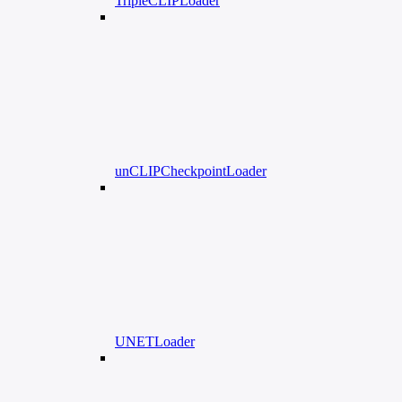
TripleCLIPLoader
unCLIPCheckpointLoader
UNETLoader