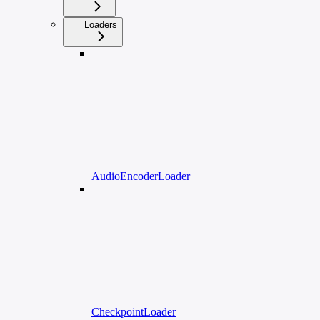
Loaders
AudioEncoderLoader
CheckpointLoader