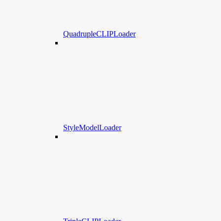
QuadrupleCLIPLoader
StyleModelLoader