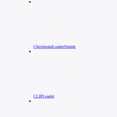
CheckpointLoaderSimple
CLIPLoader