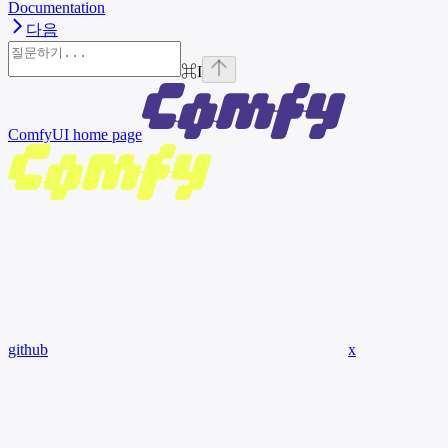
Documentation
다음
⌘
I
ComfyUI
home page
github
x