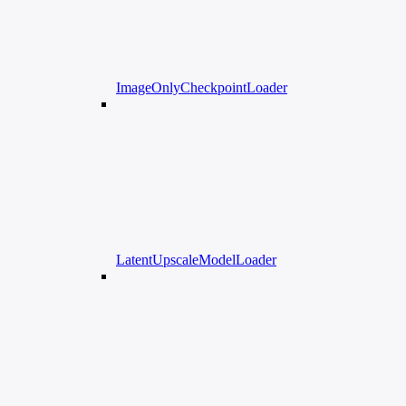
ImageOnlyCheckpointLoader
LatentUpscaleModelLoader