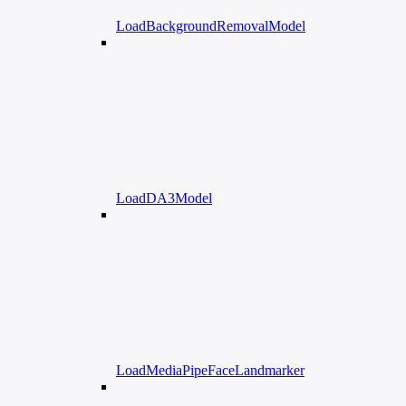
LoadBackgroundRemovalModel
LoadDA3Model
LoadMediaPipeFaceLandmarker