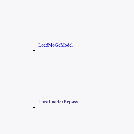
LoadMoGeModel
LoraLoaderBypass