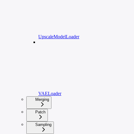
UpscaleModelLoader
VAELoader
Merging
Patch
Sampling