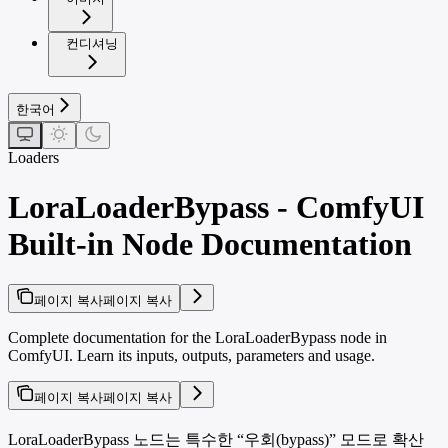
컨디셔닝
한국어
Loaders
LoraLoaderBypass - ComfyUI
Built-in Node Documentation
페이지 복사
페이지 복사
Complete documentation for the LoraLoaderBypass node in
ComfyUI. Learn its inputs, outputs, parameters and usage.
페이지 복사
페이지 복사
LoraLoaderBypass 노드는 특수한 “우회(bypass)” 모드로 확산