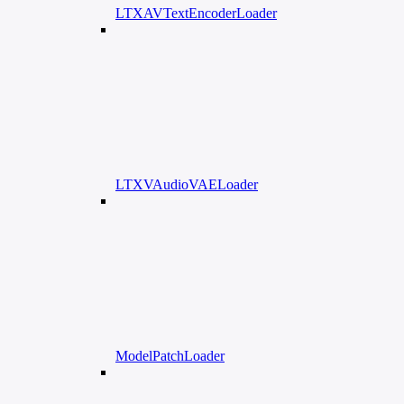
LTXAVTextEncoderLoader
LTXVAudioVAELoader
ModelPatchLoader