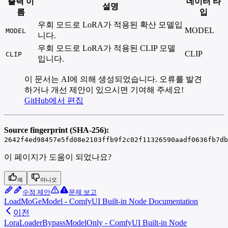
출력 이
데이터 타
설명
름
입
우회 모드로 LoRA가 적용된 확산 모델입
MODEL
MODEL
니다.
우회 모드로 LoRA가 적용된 CLIP 모델
CLIP
CLIP
입니다.
이 문서는 AI에 의해 생성되었습니다. 오류를 발견
하거나 개선 제안이 있으시면 기여해 주세요!
GitHub에서 편집
Source fingerprint (SHA-256):
2642f4ed98457e5fd08e2103ffb9f2c02f11326590aadf0636fb7db
이 페이지가 도움이 되었나요?
예
아니오
수정 제안
문제 보고
LoadMoGeModel - ComfyUI Built-in Node Documentation
이전
LoraLoaderBypassModelOnly - ComfyUI Built-in Node